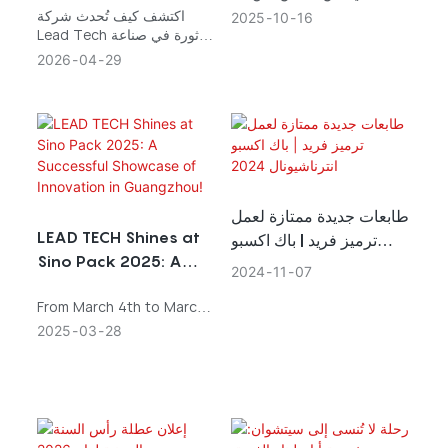
سبتمبر إلى 2 أكتوبر 2025.
تُطلق حلول برمجة متكاملة
اكتشف كيف تُحدث شركة
2025
10
16
وكان هذا الحدث الرائد بالغ
Lead Tech ثورة في صناعة
مع الحوسبة السحابية في
الأهمية لمحترفي صناعة التعبئة
التغليف من خلال حلول الترميز
2026
04
29
معرض Interpack 2026
والتغليف والمعالجة، إذ وفّر لهم
المتكاملة مع الحوسبة
في ألمانيا
منصةً لاكتشاف أحدث
السحابية، والتي عُرضت في
الابتكارات.
معرض Interpack 2026 في
ألمانيا. وقد نُشرت هذه التقنية
المبتكرة على موقع PR
Newswire، حيث تُعزز الكفاءة
وإمكانية التتبع في عمليات
الإنتاج. تعرف على المزيد حول
طابعات جديدة ممتازة لعمل
التزام Lead Tech بالتميز
LEAD TECH Shines at
ترميز فريد | باك اكسبو
وتأثيرها على مستقبل حلول
Sino Pack 2025: A
الترميز.
انترناشيونال 2024
2024
11
07
Successful Showcase
From March 4th to March
of Innovation in
6th, 2025, LEAD TECH
2025
03
28
Guangzhou!
participated in the
renowned Sino Pack
exhibition in Guangzhou.
As one of leading CIJ
manufacturer in the coding
and marking industry, LEAD