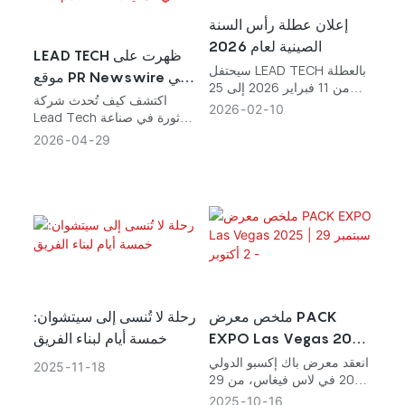
إعلان عطلة رأس السنة
الصينية لعام 2026
LEAD TECH ظهرت على
سيحتفل LEAD TECH بالعطلة
موقع PR Newswire وهي
من 11 فبراير 2026 إلى 25
تُطلق حلول برمجة متكاملة
اكتشف كيف تُحدث شركة
فبراير 2026. وستستأنف
2026
02
10
Lead Tech ثورة في صناعة
مع الحوسبة السحابية في
العمليات التجارية العادية يوم
التغليف من خلال حلول الترميز
الخميس 26 فبراير 2026.
2026
04
29
معرض Interpack 2026
المتكاملة مع الحوسبة
في ألمانيا
السحابية، والتي عُرضت في
معرض Interpack 2026 في
ألمانيا. وقد نُشرت هذه التقنية
المبتكرة على موقع PR
Newswire، حيث تُعزز الكفاءة
وإمكانية التتبع في عمليات
الإنتاج. تعرف على المزيد حول
التزام Lead Tech بالتميز
وتأثيرها على مستقبل حلول
ملخص معرض PACK
رحلة لا تُنسى إلى سيتشوان:
الترميز.
EXPO Las Vegas 2025
خمسة أيام لبناء الفريق
| 29 سبتمبر - 2 أكتوبر
انعقد معرض باك إكسبو الدولي
2025
11
18
2025 في لاس فيغاس، من 29
سبتمبر إلى 2 أكتوبر 2025.
2025
10
16