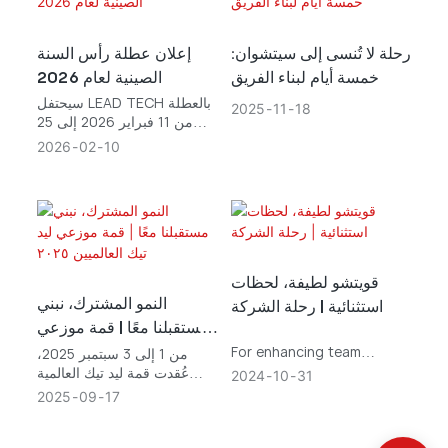
TECH was excited to
showcase our latest
innovations and connect
رحلة لا تُنسى إلى سيتشوان:
إعلان عطلة رأس السنة
with industry
خمسة أيام لبناء الفريق
الصينية لعام 2026
professionals and
سيحتفل LEAD TECH بالعطلة
partners from around the
2025
11
18
من 11 فبراير 2026 إلى 25
world.
فبراير 2026. وستستأنف
2026
02
10
العمليات التجارية العادية يوم
الخميس 26 فبراير 2026.
قويتشو لطيفة، لحظات
النمو المشترك، نبني
استثنائية | رحلة الشركة
مستقبلنا معًا | قمة موزعي
ليد تيك العالميين ٢٠٢٥
For enhancing team
من 1 إلى 3 سبتمبر 2025،
cohesion and improving
عُقدت قمة ليد تيك العالمية
2024
10
31
the spirit of co-operation
للموزعين 2025 تحت شعار
2025
09
17
among staffs, Lead Tech
"النمو المشترك، نبني مستقبلنا
Team organized a travel
معًا" في جزيرة تشوهاي-دونغآو
activity to Guizhou. We