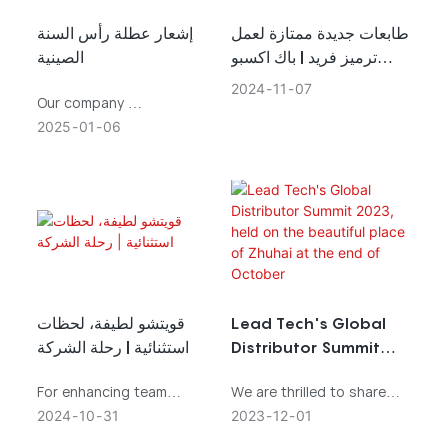
والمستقبل.
innovations and connect
with industry
طابعات جديدة ممتازة لعمل
إشعار عطلة رأس السنة
professionals and
ترميز فريد | باك اكسبو
الصينية
partners from around the
world.
انترناشيونال 2024
2024
11
07
Our company
will be closed from
2025
01
06
January
23rd
, 2025 (
Thursday
) to February
6
th, 2025 (
قويتشو لطيفة، لحظات
Lead Tech's Global
استثنائية | رحلة الشركة
Distributor Summit
Thursday
2023, held on the
)
For enhancing team
We are thrilled to share
beautiful place of
. We wil
cohesion and improving
with you the exciting and
2024
10
31
2023
12
01
Zhuhai at the end of
the spirit of co-operation
inspiring experience of
October
yo