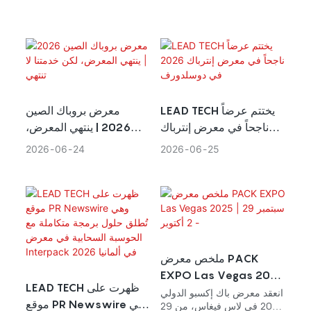
among staffs, Lead Tech
Lead Tech's Global
resume no
Team organized a travel
Distributor Summit 2023,
activity to Guizhou. We
held on the beautiful place
r
chose Guizhou as our
of Zhuhai at the end of
mal business hours on
destination not only
October. Despite the hot
February
because of its rich history
weather, our entire team
7
and profound cultural
was brimming with
th,2025 (
heritage but also lots of
enthusiasm and
delicious food and
anticipation for this long-
LEAD TECH يختتم عرضاً
معرض بروباك الصين
Friday
entertainment activities for
awaited event.
ناجحاً في معرض إنترباك
2026 | ينتهي المعرض،
us fully relax.
)
2026 في دوسلدورف
لكن خدمتنا لا تنتهي
2026
06
24
2026
06
25
ملخص معرض PACK
EXPO Las Vegas 2025
LEAD TECH ظهرت على
| 29 سبتمبر - 2 أكتوبر
انعقد معرض باك إكسبو الدولي
موقع PR Newswire وهي
2025 في لاس فيغاس، من 29