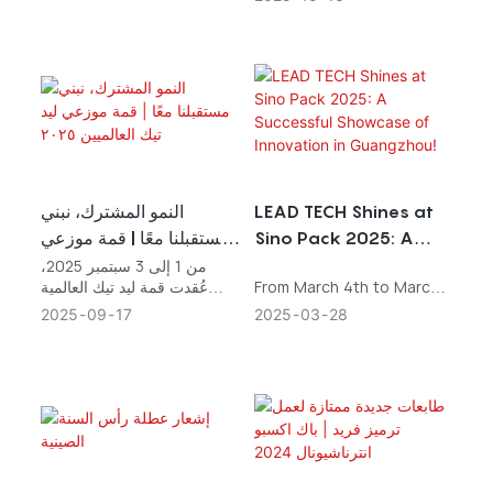
وكان هذا الحدث الرائد بالغ
الأهمية لمحترفي صناعة التعبئة
والتغليف والمعالجة، إذ وفّر لهم
منصةً لاكتشاف أحدث
الابتكارات.
النمو المشترك، نبني
LEAD TECH Shines at
مستقبلنا معًا | قمة موزعي
Sino Pack 2025: A
ليد تيك العالميين ٢٠٢٥
Successful Showcase
من 1 إلى 3 سبتمبر 2025،
عُقدت قمة ليد تيك العالمية
From March 4th to March
of Innovation in
للموزعين 2025 تحت شعار
6th, 2025, LEAD TECH
2025
09
17
2025
03
28
Guangzhou!
"النمو المشترك، نبني مستقبلنا
participated in the
معًا" في جزيرة تشوهاي-دونغآو
renowned Sino Pack
الخلابة. اجتمع شركاء التوزيع
exhibition in Guangzhou.
المتميزون من جميع أنحاء العالم
As one of leading CIJ
لتبادل صداقات وطيدة، وشهدوا
manufacturer in the coding
الابتكار التكنولوجي، ورسموا
and marking industry, LEAD
ملامح التنمية، لينطلقوا في
TECH was excited to
رحلة عميقة من الثقة والابتكار
showcase our latest