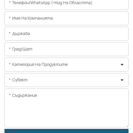
Телефон/WhatsApp (+Код На Областта)
Име На Компанията
Държава
Град/щат
Категория На Продуктите
Субект
Съдържание