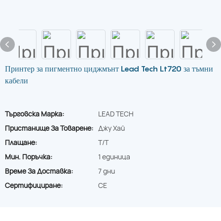
Принтер за пигментно циджмънт Lead Tech Lt720 за тъмни
кабели
Търговска Марка:
LEAD TECH
Пристанище За Товарене:
Джу Хай
Плащане:
T/T
Мин. Поръчка:
1 единица
Време За Доставка:
7 дни
Сертифициране:
CE