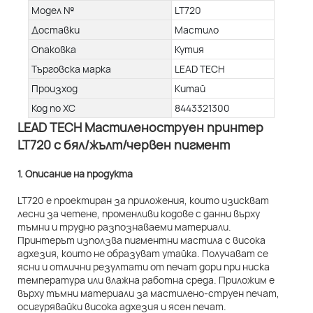
Модел №
LT720
Доставки
Мастило
Опаковка
Кутия
Търговска марка
LEAD TECH
Произход
Китай
Код по ХС
8443321300
LEAD TECH Мастиленоструен принтер
LT720 с бял/жълт/червен пигмент
1. Описание на продукта
LT720 е проектиран за приложения, които изискват
лесни за четене, променливи кодове с данни върху
тъмни и трудно разпознаваеми материали.
Принтерът използва пигментни мастила с висока
адхезия, които не образуват утайка. Получават се
ясни и отлични резултати от печат дори при ниска
температура или влажна работна среда. Приложим е
върху тъмни материали за мастилено-струен печат,
осигурявайки висока адхезия и ясен печат.