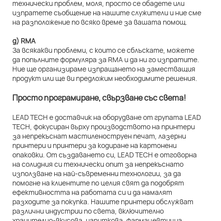
технически проблем, моля, просто се обадете или
изпратете съобщение на нашите служители и ние сме
на разположение по всяко време за вашата помощ.
д) RMA
За всякакви проблеми, с които се сблъскате, можете
да попълните формуляра за RMA и да ни го изпратите.
Ние ще организираме изпращането на заместващия
продукт или ще ви предложим необходимите решения.
Просто програмиране, свързване със света!
LEAD TECH е доставчик на оборудване от групата LEAD
TECH, фокусиран върху производството на принтери
за непрекъснат мастиленоструен печат, лазерни
принтери и принтери за кодиране на картонени
опаковки. От създаването си, LEAD TECH е отговорна
на солидния си технически опит за непрекъснато
използване на най-съвременни технологии, за да
помогне на клиентите по целия свят да подобрят
ефективността на работата си и да намалят
разходите за покупка. Нашите принтери обслужват
различни индустрии по света, включително
хранително-вкусова, напиткова, фармацевтична,