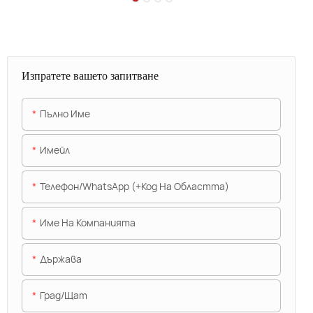
Изпратете вашето запитване
Пълно Име
Имейл
Телефон/WhatsApp (+Код На Областта)
Име На Компанията
Държава
Град/щат