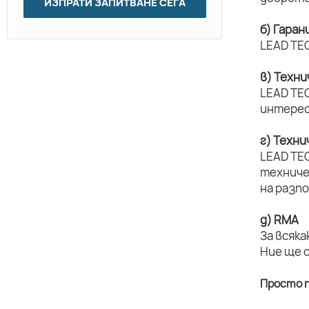
ИЗПРАТИ ЗАПИТВАНЕ СЕГА
б) Гаран
LEAD TEC
в) Техн
LEAD TEC
интерес
г) Техн
LEAD TE
техниче
на разп
д) RMA
За всяка
Ние ще 
Просто п