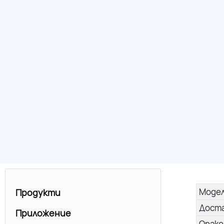
Моде
Продукти
Дост
Приложение
Опако