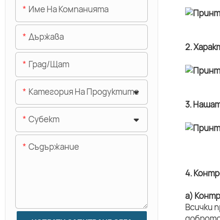
Име На Компанията
Държава
2. Хара
Град/щат
Категория На Продуктите
3. Наша
Субект
Съдържание
4. Конт
а) Конт
Всички 
доброто