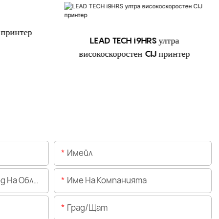
 принтер
LEAD TECH i9HRS ултра
високоскоростен CIJ принтер
Имейл
Областта)
Име На Компанията
Град/щат