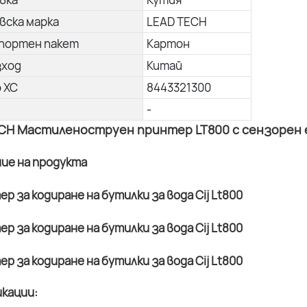
вска марка
LEAD TECH
портен пакет
Картон
зход
Китай
о ХС
8443321300
-
CH Мастиленоструен принтер LT800 с сензорен ек
ние на продукта
кации: