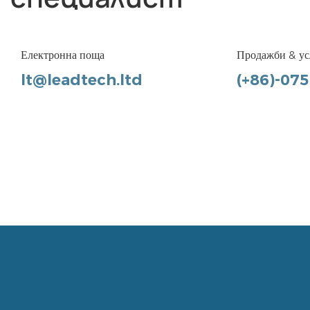
Електронна поща
Продажби & ус
lt@leadtech.ltd
(+86)-07