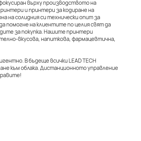
 фокусиран върху производството на
ринтери и принтери за кодиране на
на на солидния си технически опит за
да помогне на клиентите по целия свят да
дите за покупка. Нашите принтери
телно-вкусова, напиткова, фармацевтична,
лигентно. В бъдеще всички LEAD TECH
ане към облака. Дистанционното управление
правите!