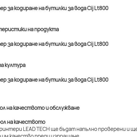
ктеристики на продукта
та култура
рол на качеството и обслужване
рол на качеството
принтери LEAD TECH ще бъдат напълно проверени и ще 
 им качество преди изпращане.