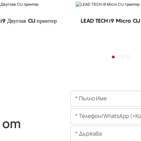
i9 Двуглав CIJ принтер
LEAD TECH i9 Micro CIJ
Пълно Име
Телефон/WhatsApp (+Код На 
 от
Държава