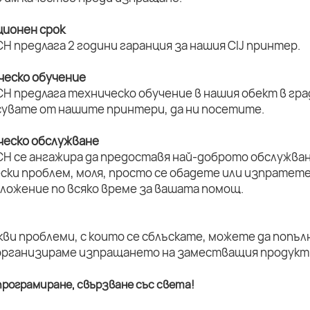
ционен срок
H предлага 2 години гаранция за нашия CIJ принтер.
ическо обучение
H предлага техническо обучение в нашия обект в град
увате от нашите принтери, да ни посетите.
ическо обслужване
CH се ангажира да предоставя най-доброто обслужван
ски проблем, моля, просто се обадете или изпратет
оложение по всяко време за вашата помощ.
кви проблеми, с които се сблъскате, можете да попъл
организираме изпращането на заместващия продукт 
рограмиране, свързване със света!