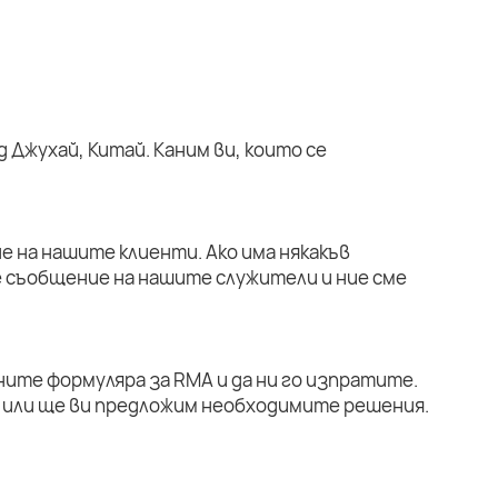
 Джухай, Китай. Каним ви, които се
е на нашите клиенти. Ако има някакъв
е съобщение на нашите служители и ние сме
ните формуляра за RMA и да ни го изпратите.
или ще ви предложим необходимите решения.