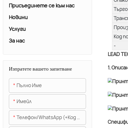
Присъединете се към нас
Търго
Новини
Транс
Прои
Услуги
Код п
За нас
-
LEAD TE
1. Описа
Изпратете вашето запитване
Пълно Име
Имейл
Телефон/WhatsApp (+Код На Областта)
Специфи