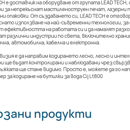
CH е доставчик на оборудване от групата LEAD TECH,
и за непрекъснат мастиленоструен печат, лазерни п
ни опаковки. От създаването си, LEAD TECH е отговор
снато използване на най-съвременни технологии, за 
т ефективността на работата си и да намалят разхо
ат различни индустрии по света, включително храни
чна, автомобилна, кабелна и електронна.
визия е да направим кодирането лесно, лесно и инте
и ще бъдат контролирани и наблюдавани чрез свързв
ръжката ще стане видимо. Просто е, можете да го на
рзани продукти