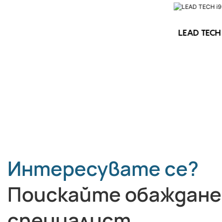
LEAD TECH 
LEAD TECH i9 STD Високоскоростен
CIJ принтер
Интересувате се?
Поискайте обаждане
специалист