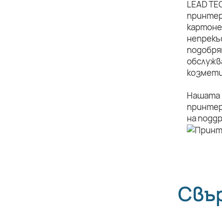
LEAD TE
принтер
картоне
непрекъ
подобря
обслужв
козмети
Нашата 
принтер
на подд
Свъ