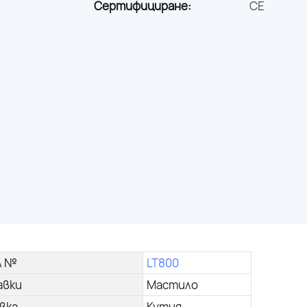
Сертифициране:
CE
л №
LT800
авки
Мастило
вка
Кутия