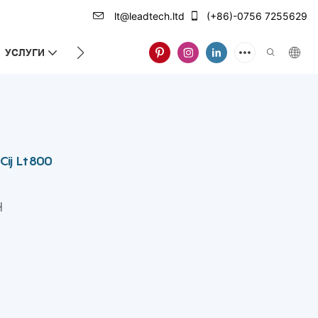
lt@leadtech.ltd
(+86)-0756 7255629
УСЛУГИ
ЗА НАС
 Cij Lt800
H