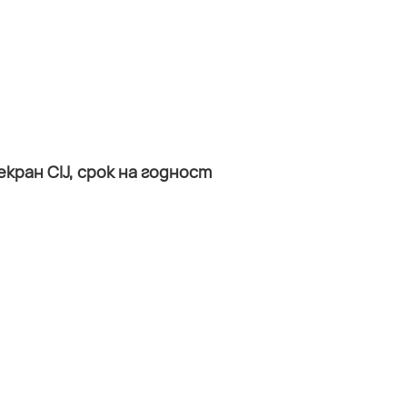
ран CIJ, срок на годност