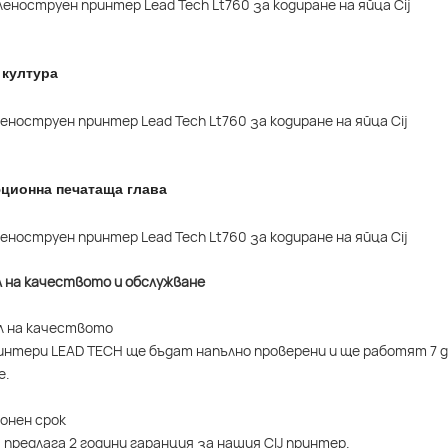
 култура
ционна печатаща глава
л на качеството и обслужване
л на качеството
интери LEAD TECH ще бъдат напълно проверени и ще работят 7 д
е.
ионен срок
 предлага 2 години гаранция за нашия CIJ принтер.