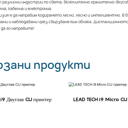
 различни индустрии по света, включително хранително-вкусо
на, кабелна и електронна.
зия е да направим кодирането лесно, лесно и интелигентно. В
ани и наблюдавани чрез свързване към облака. Дистанционнот
 да го направите!
рзани продукти
i9 Двуглав CIJ принтер
LEAD TECH i9 Micro CIJ