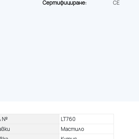
Сертифициране:
CE
л №
LT760
авки
Мастило
вка
Кутия