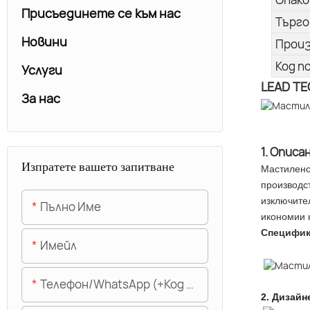
Присъединете се към нас
Търго
Новини
Прои
Код п
Услуги
LEAD TE
За нас
1. Описа
Изпратете вашето запитване
Мастилено
производст
изключите
Пълно Име
икономии 
Специфи
Имейл
Телефон/WhatsApp (+Код На Областта)
2.
Дизайн