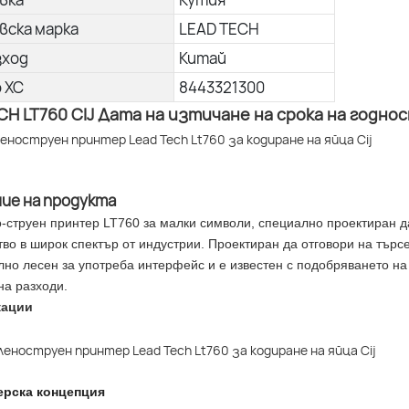
вска марка
LEAD TECH
зход
Китай
о ХС
8443321300
CH LT760 CIJ Дата на изтичане на срока на год
ние на продукта
-струен принтер LT760 за малки символи, специално проектиран д
во в широк спектър от индустрии. Проектиран да отговори на търс
лно лесен за употреба интерфейс и е известен с подобряването на
на разходи.
кации
ерска концепция