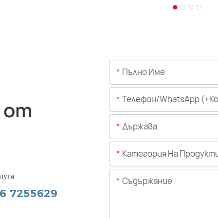
Пълно Име
Телефон/WhatsApp (+Код На 
 от
Държава
Категория На Продукт
луга
Съдържание
56 7255629