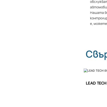
обслужват
автомобил
Нашата ви
контролир
е, можете
Свъ
LEAD TECH 
LEAD TECH i9 STD Високоскоростен
CIJ принтер