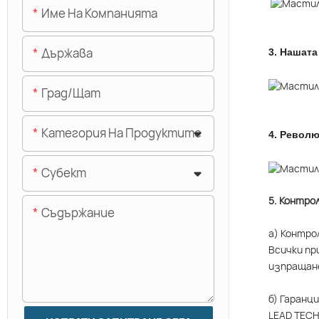
Име На Компанията
Държава
3.
Нашата
Град/щат
Категория На Продуктите
4.
Револю
Субект
5. Контро
Съдържание
а) Контро
Всички пр
изпращан
б) Гаранц
LEAD TECH