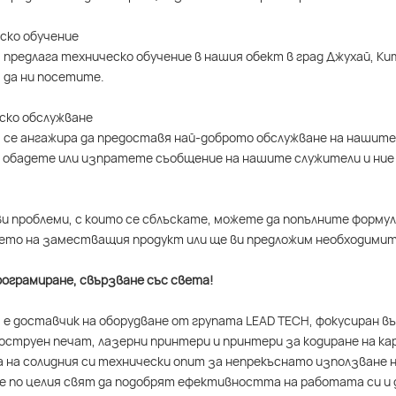
еско обучение
 предлага техническо обучение в нашия обект в град Джухай, К
 да ни посетите.
еско обслужване
 се ангажира да предоставя най-доброто обслужване на нашите 
 обадете или изпратете съобщение на нашите служители и ние 
ви проблеми, с които се сблъскате, можете да попълните формул
то на заместващия продукт или ще ви предложим необходимит
ограмиране, свързване със света!
 е доставчик на оборудване от групата LEAD TECH, фокусиран 
струен печат, лазерни принтери и принтери за кодиране на ка
 на солидния си технически опит за непрекъснато използване н
 по целия свят да подобрят ефективността на работата си и 