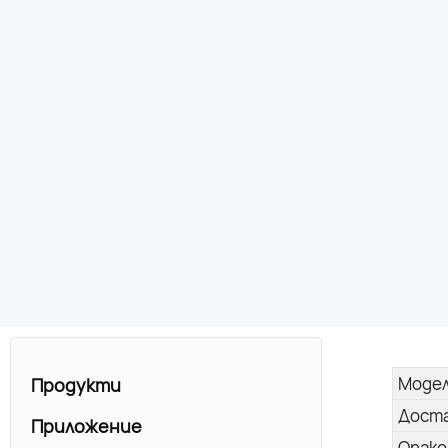
Моде
Продукти
Дост
Приложение
Опако