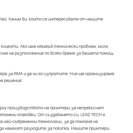
итай. Каним ви, които се интересувате от нашите
клиенти. Ако има някакъв технически проблем, моля,
сме на разположение по всяко време за вашата помощ.
яра за RMA и да ни го изпратите. Ние ще организираме
е решения.
върху производството на принтери за непрекъснат
ртонени опаковки. От създаването си, LEAD TECH е
а най-съвременни технологии, за да помогне на
да намалят разходите за покупка. Нашите принтери