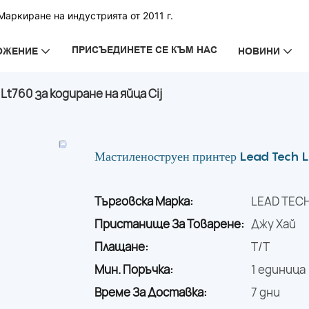
аркиране на индустрията от 2011 г.
ПРИСЪЕДИНЕТЕ СЕ КЪМ НАС
ОЖЕНИЕ
НОВИНИ
760 за кодиране на яйца Cij
Мастиленоструен принтер Lead Tech Lt7
Търговска Марка:
LEAD TEC
Пристанище За Товарене:
Джу Хай
Плащане:
T/T
Мин. Поръчка:
1 единица
Време За Доставка:
7 дни