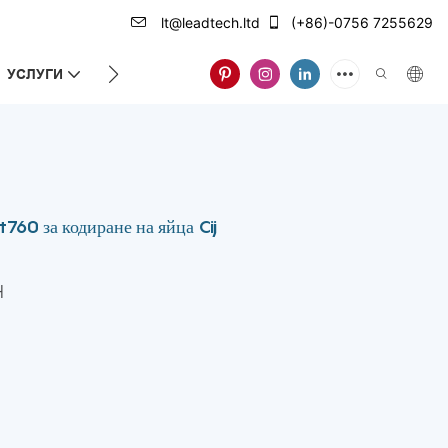
lt@leadtech.ltd
(+86)-0756 7255629
УСЛУГИ
ЗА НАС
60 за кодиране на яйца Cij
H