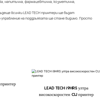
ва, напитъчна, фармацевтична, козметична,
 бъдеще всички LEAD TECH принтери ще бъдат
о управление на поддръжката ще стане видимо. Просто
 принтер
LEAD TECH i9HRS ултра
високоскоростен CIJ принтер