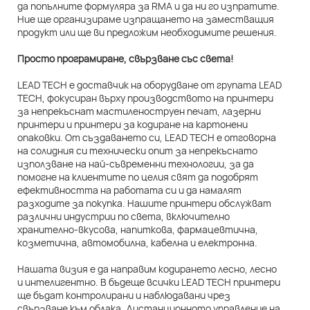
да попълните формуляра за RMA и да ни го изпратите.
Ние ще организираме изпращането на заместващия
продукт или ще ви предложим необходимите решения.
Просто програмиране, свързване със света!
LEAD TECH е доставчик на оборудване от групата LEAD
TECH, фокусиран върху производството на принтери
за непрекъснат мастиленоструен печат, лазерни
принтери и принтери за кодиране на картонени
опаковки. От създаването си, LEAD TECH е отговорна
на солидния си технически опит за непрекъснато
използване на най-съвременни технологии, за да
помогне на клиентите по целия свят да подобрят
ефективността на работата си и да намалят
разходите за покупка. Нашите принтери обслужват
различни индустрии по света, включително
хранително-вкусова, напиткова, фармацевтична,
козметична, автомобилна, кабелна и електронна.
Нашата визия е да направим кодирането лесно, лесно
и интелигентно. В бъдеще всички LEAD TECH принтери
ще бъдат контролирани и наблюдавани чрез
свързване към облака. Дистанционното управление на