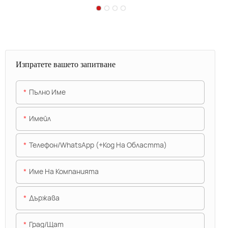
Изпратете вашето запитване
Пълно Име
Имейл
Телефон/WhatsApp (+Код На Областта)
Име На Компанията
Държава
Град/щат