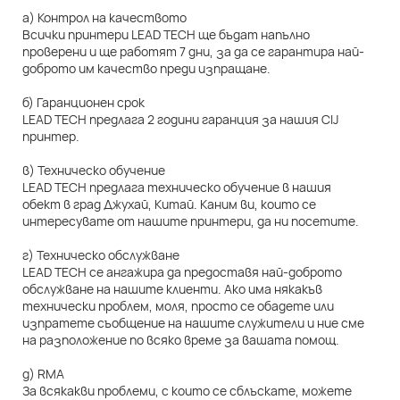
а) Контрол на качеството
Всички принтери LEAD TECH ще бъдат напълно
проверени и ще работят 7 дни, за да се гарантира най-
доброто им качество преди изпращане.
б) Гаранционен срок
LEAD TECH предлага 2 години гаранция за нашия CIJ
принтер.
в) Техническо обучение
LEAD TECH предлага техническо обучение в нашия
обект в град Джухай, Китай. Каним ви, които се
интересувате от нашите принтери, да ни посетите.
г) Техническо обслужване
LEAD TECH се ангажира да предоставя най-доброто
обслужване на нашите клиенти. Ако има някакъв
технически проблем, моля, просто се обадете или
изпратете съобщение на нашите служители и ние сме
на разположение по всяко време за вашата помощ.
д) RMA
За всякакви проблеми, с които се сблъскате, можете