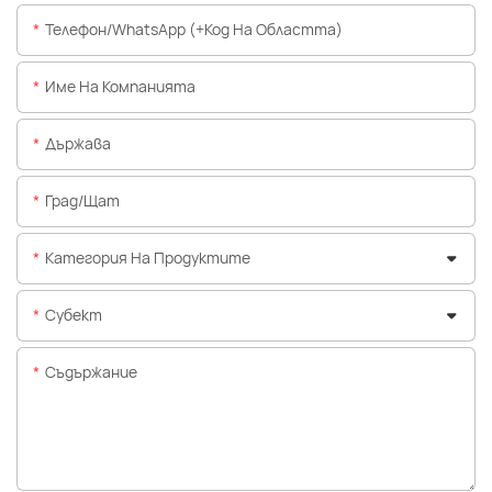
Телефон/WhatsApp (+Код На Областта)
Име На Компанията
Държава
Град/щат
Категория На Продуктите
Субект
Съдържание