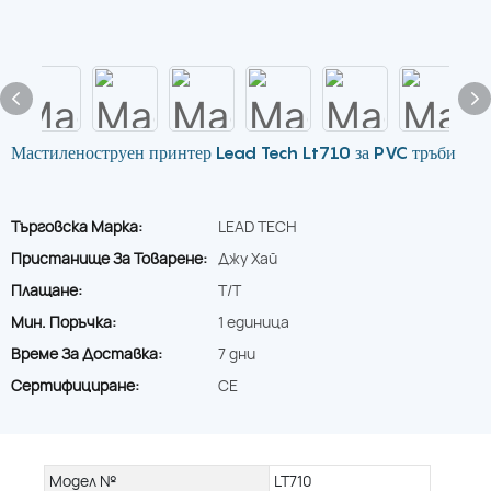
Мастиленоструен принтер Lead Tech Lt710 за PVC тръби
Търговска Марка:
LEAD TECH
Пристанище За Товарене:
Джу Хай
Плащане:
T/T
Мин. Поръчка:
1 единица
Време За Доставка:
7 дни
Сертифициране:
CE
Модел №
LT710