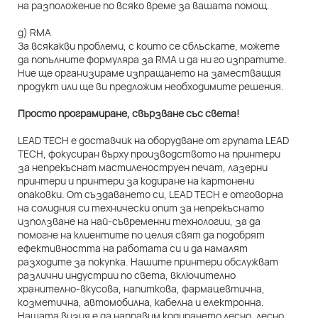
на разположение по всяко време за вашата помощ.
д) RMA
За всякакви проблеми, с които се сблъскате, можете
да попълните формуляра за RMA и да ни го изпратите.
Ние ще организираме изпращането на заместващия
продукт или ще ви предложим необходимите решения.
Просто програмиране, свързване със света!
LEAD TECH е доставчик на оборудване от групата LEAD
TECH, фокусиран върху производството на принтери
за непрекъснат мастиленоструен печат, лазерни
принтери и принтери за кодиране на картонени
опаковки. От създаването си, LEAD TECH е отговорна
на солидния си технически опит за непрекъснато
използване на най-съвременни технологии, за да
помогне на клиентите по целия свят да подобрят
ефективността на работата си и да намалят
разходите за покупка. Нашите принтери обслужват
различни индустрии по света, включително
хранително-вкусова, напиткова, фармацевтична,
козметична, автомобилна, кабелна и електронна.
Нашата визия е да направим кодирането лесно, лесно