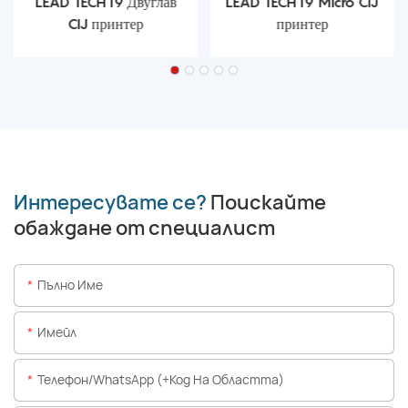
LEAD TECH i9 Двуглав
LEAD TECH i9 Micro CIJ
CIJ принтер
принтер
Интересувате се?
Поискайте
обаждане от специалист
Пълно Име
Имейл
Телефон/WhatsApp (+Код На Областта)