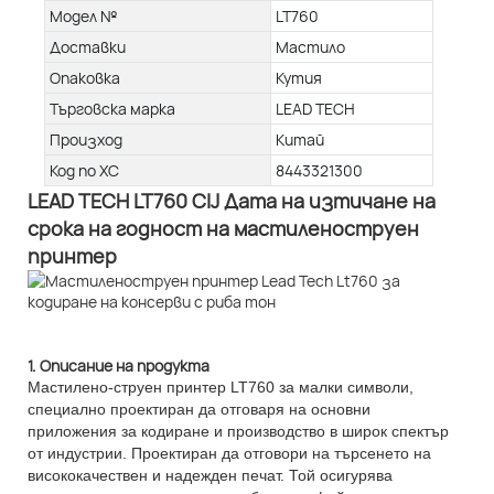
Модел №
LT760
Доставки
Мастило
Опаковка
Кутия
Търговска марка
LEAD TECH
Произход
Китай
Код по ХС
8443321300
LEAD TECH LT760 CIJ Дата на изтичане на
срока на годност на мастиленоструен
принтер
1. Описание на продукта
Мастилено-струен принтер LT760 за малки символи,
специално проектиран да отговаря на основни
приложения за кодиране и производство в широк спектър
от индустрии. Проектиран да отговори на търсенето на
висококачествен и надежден печат. Той осигурява