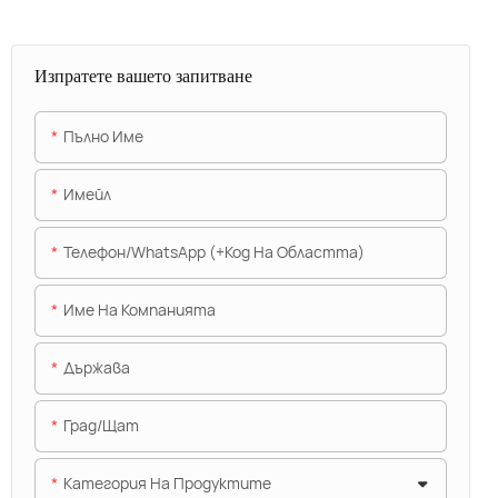
Изпратете вашето запитване
Пълно Име
Имейл
Телефон/WhatsApp (+Код На Областта)
Име На Компанията
Държава
Град/щат
Категория На Продуктите