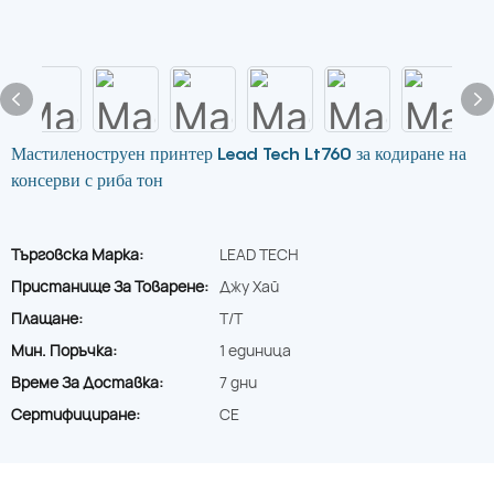
Мастиленоструен принтер Lead Tech Lt760 за кодиране на
консерви с риба тон
Търговска Марка:
LEAD TECH
Пристанище За Товарене:
Джу Хай
Плащане:
T/T
Мин. Поръчка:
1 единица
Време За Доставка:
7 дни
Сертифициране:
CE