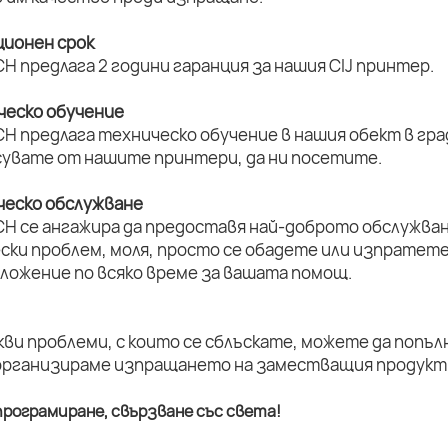
ционен срок
H предлага 2 години гаранция за нашия CIJ принтер.
ическо обучение
H предлага техническо обучение в нашия обект в град
увате от нашите принтери, да ни посетите.
ическо обслужване
CH се ангажира да предоставя най-доброто обслужван
ски проблем, моля, просто се обадете или изпратет
оложение по всяко време за вашата помощ.
кви проблеми, с които се сблъскате, можете да попъл
организираме изпращането на заместващия продукт 
рограмиране, свързване със света!