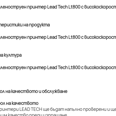
ктеристики на продукта
та култура
рол на качеството и обслужване
рол на качеството
принтери LEAD TECH ще бъдат напълно проверени и ще 
 им качество преди изпращане.