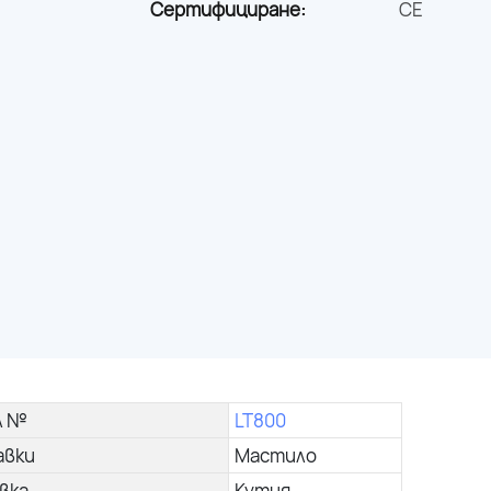
Сертифициране:
CE
л №
LT800
авки
Мастило
вка
Кутия