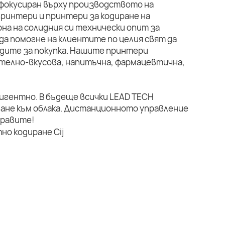
 фокусиран върху производството на
ринтери и принтери за кодиране на
на на солидния си технически опит за
да помогне на клиентите по целия свят да
дите за покупка. Нашите принтери
телно-вкусова, напитъчна, фармацевтична,
лигентно. В бъдеще всички LEAD TECH
ане към облака. Дистанционното управление
правите!