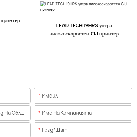
 принтер
LEAD TECH i9HRS ултра
високоскоростен CIJ принтер
Имейл
Областта)
Име На Компанията
Град/щат