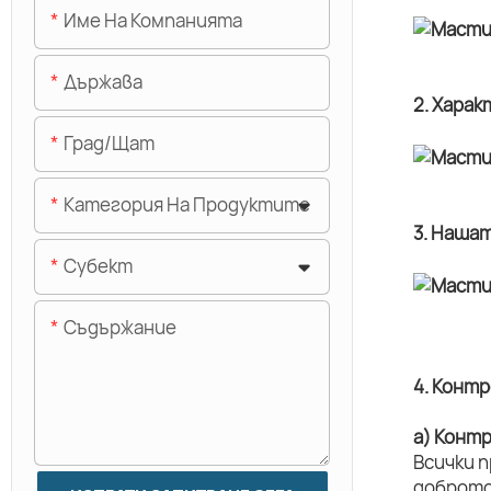
Име На Компанията
Държава
2. Хара
Град/щат
Категория На Продуктите
3. Наша
Субект
Съдържание
4. Конт
а) Конт
Всички 
доброто