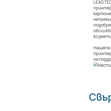
LEAD TE
принтер
картоне
непрекъ
подобря
обслужв
козмети
Нашата 
принтер
на подд
Свъ