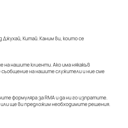
 Джухай, Китай. Каним ви, които се
е на нашите клиенти. Ако има някакъв
е съобщение на нашите служители и ние сме
ните формуляра за RMA и да ни го изпратите.
или ще ви предложим необходимите решения.