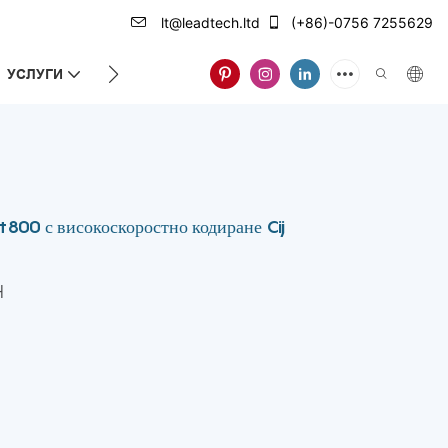
lt@leadtech.ltd
(+86)-0756 7255629
УСЛУГИ
ЗА НАС
800 с високоскоростно кодиране Cij
H