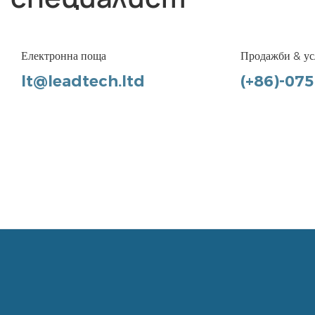
Електронна поща
Продажби & ус
lt@leadtech.ltd
(+86)-07