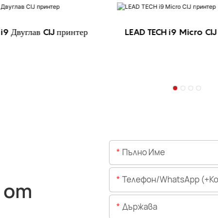
i9 Двуглав CIJ принтер
LEAD TECH i9 Micro CIJ
Пълно Име
Телефон/WhatsApp (+Код На 
 от
Държава