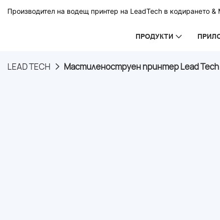
Производител на водещ принтер на LeadTech в кодирането & М
ПРОДУКТИ
ПРИЛ
LEAD TECH
Мастиленоструен принтер Lead Tech L