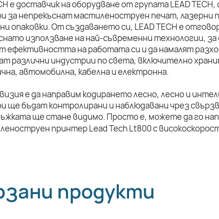
CH е доставчик на оборудване от групата LEAD TECH,
и за непрекъснат мастиленоструен печат, лазерни п
ни опаковки. От създаването си, LEAD TECH е отговор
снато използване на най-съвременни технологии, за 
т ефективността на работата си и да намалят разхо
ат различни индустрии по света, включително храни
чна, автомобилна, кабелна и електронна.
визия е да направим кодирането лесно, лесно и инте
и ще бъдат контролирани и наблюдавани чрез свързв
ръжката ще стане видимо. Просто е, можете да го на
рзани продукти