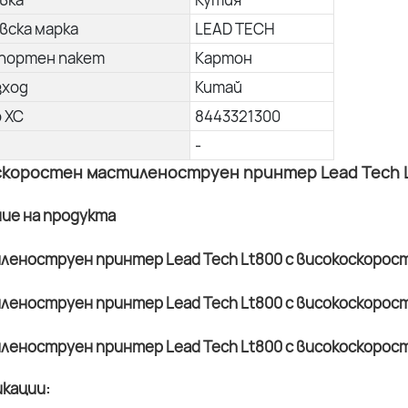
вска марка
LEAD TECH
портен пакет
Картон
зход
Китай
о ХС
8443321300
-
коростен мастиленоструен принтер Lead Tech Lt
ние на продукта
кации: