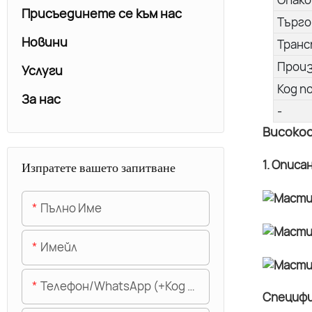
Присъединете се към нас
Търго
Новини
Транс
Прои
Услуги
Код п
За нас
-
Високос
1. Описа
Изпратете вашето запитване
Пълно Име
Имейл
Телефон/WhatsApp (+Код На Областта)
Специфи