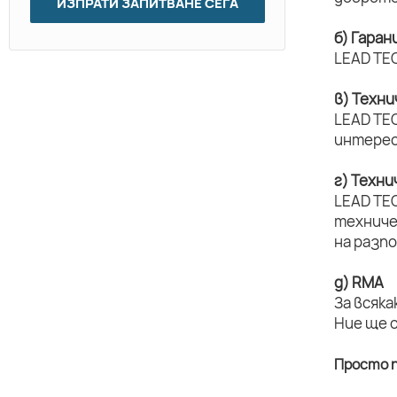
ИЗПРАТИ ЗАПИТВАНЕ СЕГА
б) Гаран
LEAD TEC
в) Техн
LEAD TEC
интерес
г) Техн
LEAD TE
техниче
на разп
д) RMA
За всяка
Ние ще 
Просто п