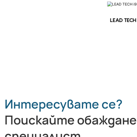
LEAD TECH 
LEAD TECH i9 STD Високоскоростен
CIJ принтер
Интересувате се?
Поискайте обаждане
специалист