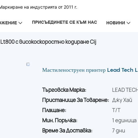
аркиране на индустрията от 2011 г.
ПРИСЪЕДИНЕТЕ СЕ КЪМ НАС
ОЖЕНИЕ
НОВИНИ
t800 с високоскоростно кодиране Cij
Мастиленоструен принтер Lead Tech Lt
Търговска Марка:
LEAD TEC
Пристанище За Товарене:
Джу Хай
Плащане:
T/T
Мин. Поръчка:
1 единица
Време За Доставка:
7 дни