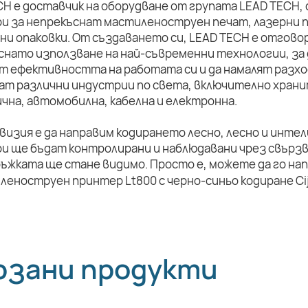
CH е доставчик на оборудване от групата LEAD TECH,
и за непрекъснат мастиленоструен печат, лазерни п
ни опаковки. От създаването си, LEAD TECH е отговор
снато използване на най-съвременни технологии, за 
т ефективността на работата си и да намалят разхо
ат различни индустрии по света, включително храни
чна, автомобилна, кабелна и електронна.
визия е да направим кодирането лесно, лесно и инте
и ще бъдат контролирани и наблюдавани чрез свързв
ръжката ще стане видимо. Просто е, можете да го на
рзани продукти