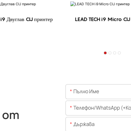
i9 Двуглав CIJ принтер
LEAD TECH i9 Micro CIJ
Пълно Име
Телефон/WhatsApp (+Код На 
 от
Държава