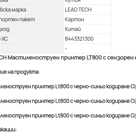
вска марка
LEAD TECH
портен пакет
Картон
зход
Китай
о ХС
8443321300
-
CH Мастиленоструен принтер LT800 с сензорен ек
ние на продукта
кации: