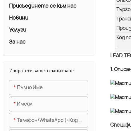
Присъединете се към нас
Търго
Новини
Транс
Прои
Услуги
Код п
За нас
-
LEAD TE
1. Описа
Изпратете вашето запитване
Пълно Име
Имейл
Телефон/WhatsApp (+Код На Областта)
Специфи