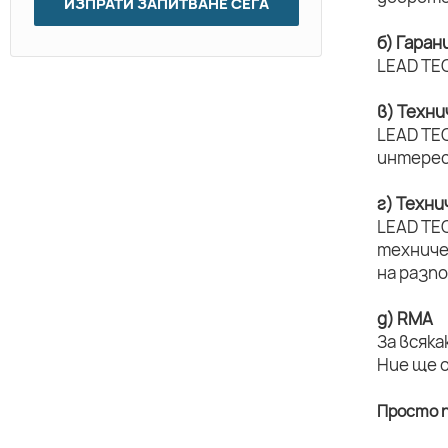
ИЗПРАТИ ЗАПИТВАНЕ СЕГА
б) Гаран
LEAD TEC
в) Техн
LEAD TEC
интерес
г) Техн
LEAD TE
техниче
на разп
д) RMA
За всяка
Ние ще 
Просто п