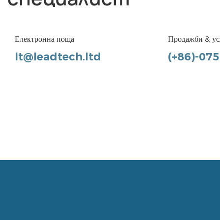
Електронна поща
Продажби & ус
lt@leadtech.ltd
(+86)-07