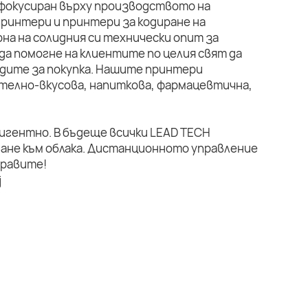
 фокусиран върху производството на
ринтери и принтери за кодиране на
на на солидния си технически опит за
да помогне на клиентите по целия свят да
дите за покупка. Нашите принтери
телно-вкусова, напиткова, фармацевтична,
лигентно. В бъдеще всички LEAD TECH
ане към облака. Дистанционното управление
правите!