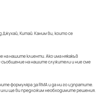
 Джухай, Китай. Каним ви, които се
е на нашите клиенти. Ако има някакъв
е съобщение на нашите служители и ние сме
ните формуляра за RMA и да ни го изпратите.
или ще ви предложим необходимите решения.