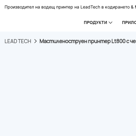
Производител на водещ принтер на LeadTech в кодирането & М
ПРОДУКТИ
ПРИЛ
LEAD TECH
Мастиленоструен принтер Lt800 с чер