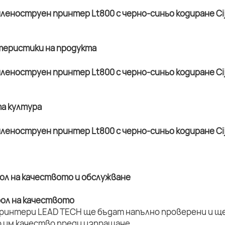
ктеристики на продукта
та култура
рол на качеството и обслужване
рол на качеството
принтери LEAD TECH ще бъдат напълно проверени и ще 
 им качество преди изпращане.