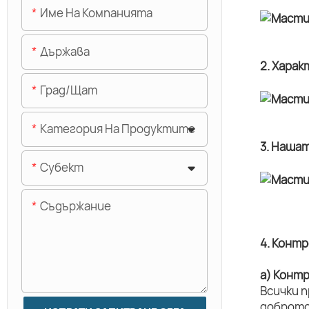
Име На Компанията
Държава
2. Хара
Град/щат
Категория На Продуктите
3. Наша
Субект
Съдържание
4. Конт
а) Конт
Всички 
доброто