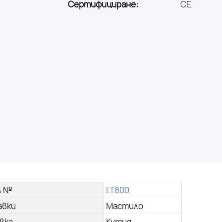
Сертифициране:
CE
л №
LT800
авки
Мастило
вка
Кутия