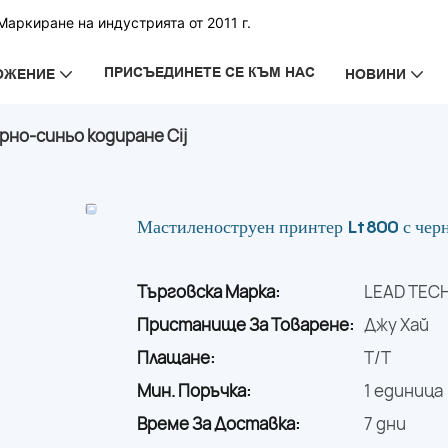
аркиране на индустрията от 2011 г.
ПРИСЪЕДИНЕТЕ СЕ КЪМ НАС
ОЖЕНИЕ
НОВИНИ
но-синьо кодиране Cij
Мастиленоструен принтер Lt800 с черн
Търговска Марка:
LEAD TEC
Пристанище За Товарене:
Джу Хай
Плащане:
T/T
Мин. Поръчка:
1 единица
Време За Доставка:
7 дни