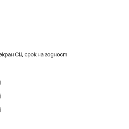
ран CIJ, срок на годност