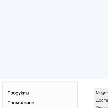
Моде
Продукти
Дост
Приложение
Опако