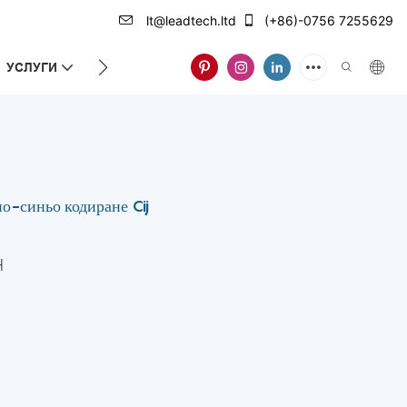
lt@leadtech.ltd
(+86)-0756 7255629
УСЛУГИ
ЗА НАС
о-синьо кодиране Cij
H