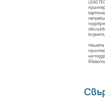
LEAD TE
принтер
картоне
непрекъ
подобря
обслужв
козмети
Нашата 
принтер
на подд
Свъ