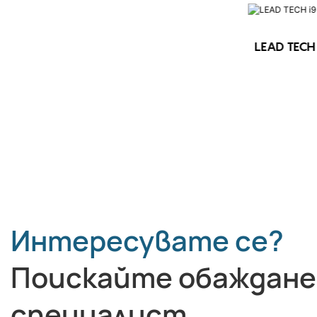
LEAD TECH 
LEAD TECH i9 STD Високоскоростен
CIJ принтер
Интересувате се?
Поискайте обаждане
специалист