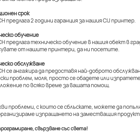
ционен срок
H предлага 2 години гаранция за нашия CIJ принтер.
ическо обучение
H предлага техническо обучение в нашия обект в град
увате от нашите принтери, да ни посетите.
ическо обслужване
CH се ангажира да предоставя най-доброто обслужван
ски проблем, моля, просто се обадете или изпратет
оложение по всяко време за вашата помощ.
кви проблеми, с които се сблъскате, можете да попъл
организираме изпращането на заместващия продукт 
рограмиране, свързване със света!