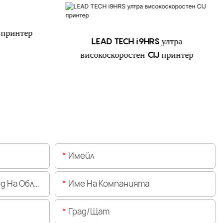
 принтер
LEAD TECH i9HRS ултра
високоскоростен CIJ принтер
Имейл
Областта)
Име На Компанията
Град/щат