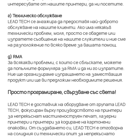
интересувате от нашите принтери, да ни посетите.
г) Техническо обслужване
LEAD TECH се ангажира да предоставя най-доброто
обслужване на нашите клиенти. Ако има някакъв
технически проблем, моля, просто се обадете или
изпратете съобщение на нашите служители и ние сме
на разположение по всяко време за вашата помощ.
д) RMA
За всякакви проблеми, с които се сблъскате, можете
да попълните формуляра за RMA и да ни го изпратите.
Ние ще организираме изпращането на заместващия
продукт или ще ви предложим необходимите решения.
Просто програмиране, свързване със света!
LEAD TECH е доставчик на оборудване от групата LEAD
TECH, фокусиран върху производството на принтери
за непрекъснат мастиленоструен печат, лазерни
принтери и принтери за кодиране на картонени
опаковки. От създаването си, LEAD TECH е отговорна
на солидния си технически опит за непрекъснато