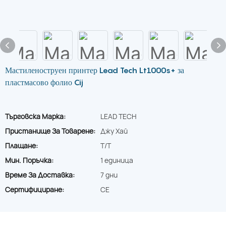
Мастиленоструен принтер Lead Tech Lt1000s+ за
пластмасово фолио Cij
Търговска Марка:
LEAD TECH
Пристанище За Товарене:
Джу Хай
Плащане:
T/T
Мин. Поръчка:
1 единица
Време За Доставка:
7 дни
Сертифициране:
CE