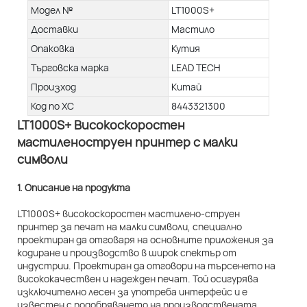
Модел №
LT1000S+
Доставки
Мастило
Опаковка
Кутия
Търговска марка
LEAD TECH
Произход
Китай
Код по ХС
8443321300
LT1000S+ Високоскоростен
мастиленоструен принтер с малки
символи
1. Описание на продукта
LT1000S+ високоскоростен мастилено-струен
принтер за печат на малки символи, специално
проектиран да отговаря на основните приложения за
кодиране и производство в широк спектър от
индустрии. Проектиран да отговори на търсенето на
висококачествен и надежден печат. Той осигурява
изключително лесен за употреба интерфейс и е
известен с подобряването на производствената