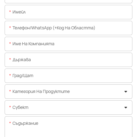
Имейл
Телефон/WhatsApp (+Код На Областта)
Име На Компанията
Държава
Град/щат
Категория На Продуктите
Субект
Съдържание