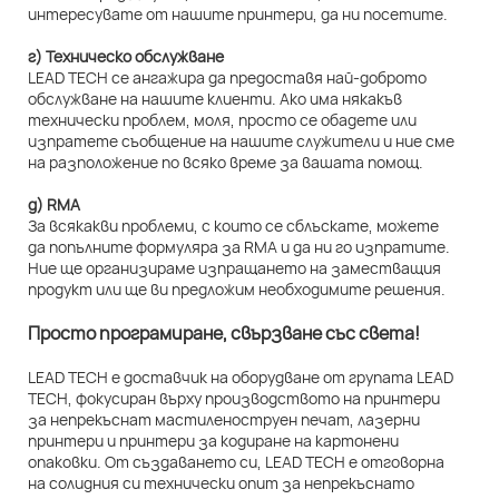
интересувате от нашите принтери, да ни посетите.
г) Техническо обслужване
LEAD TECH се ангажира да предоставя най-доброто
обслужване на нашите клиенти. Ако има някакъв
технически проблем, моля, просто се обадете или
изпратете съобщение на нашите служители и ние сме
на разположение по всяко време за вашата помощ.
д) RMA
За всякакви проблеми, с които се сблъскате, можете
да попълните формуляра за RMA и да ни го изпратите.
Ние ще организираме изпращането на заместващия
продукт или ще ви предложим необходимите решения.
Просто програмиране, свързване със света!
LEAD TECH е доставчик на оборудване от групата LEAD
TECH, фокусиран върху производството на принтери
за непрекъснат мастиленоструен печат, лазерни
принтери и принтери за кодиране на картонени
опаковки. От създаването си, LEAD TECH е отговорна
на солидния си технически опит за непрекъснато