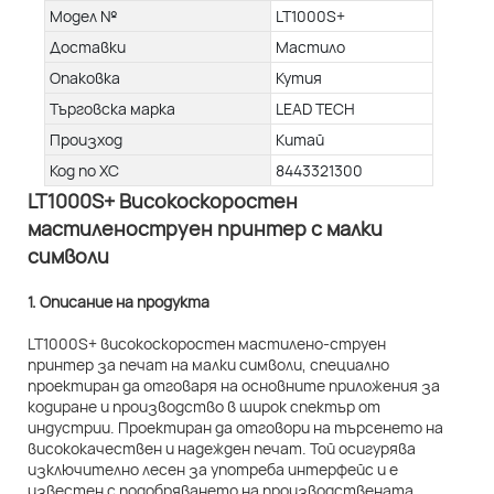
Модел №
LT1000S+
Доставки
Мастило
Опаковка
Кутия
Търговска марка
LEAD TECH
Произход
Китай
Код по ХС
8443321300
LT1000S+ Високоскоростен
мастиленоструен принтер с малки
символи
1. Описание на продукта
LT1000S+ високоскоростен мастилено-струен
принтер за печат на малки символи, специално
проектиран да отговаря на основните приложения за
кодиране и производство в широк спектър от
индустрии. Проектиран да отговори на търсенето на
висококачествен и надежден печат. Той осигурява
изключително лесен за употреба интерфейс и е
известен с подобряването на производствената