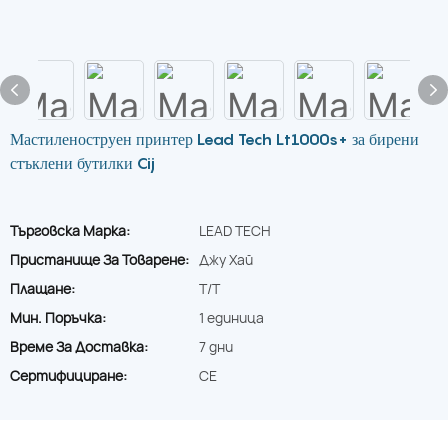
Мастиленоструен принтер Lead Tech Lt1000s+ за бирени
стъклени бутилки Cij
Търговска Марка:
LEAD TECH
Пристанище За Товарене:
Джу Хай
Плащане:
T/T
Мин. Поръчка:
1 единица
Време За Доставка:
7 дни
Сертифициране:
CE