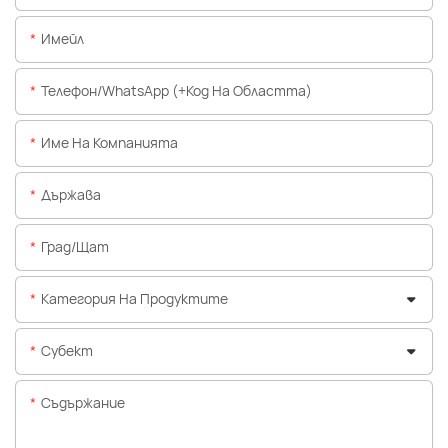
Имейл
Телефон/WhatsApp (+Код На Областта)
Име На Компанията
Държава
Град/щат
Категория На Продуктите
Субект
Съдържание