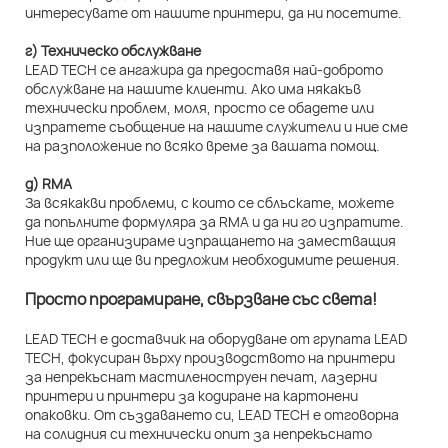
интересувате от нашите принтери, да ни посетите.
г) Техническо обслужване
LEAD TECH се ангажира да предоставя най-доброто
обслужване на нашите клиенти. Ако има някакъв
технически проблем, моля, просто се обадете или
изпратете съобщение на нашите служители и ние сме
на разположение по всяко време за вашата помощ.
д) RMA
За всякакви проблеми, с които се сблъскате, можете
да попълните формуляра за RMA и да ни го изпратите.
Ние ще организираме изпращането на заместващия
продукт или ще ви предложим необходимите решения.
Просто програмиране, свързване със света!
LEAD TECH е доставчик на оборудване от групата LEAD
TECH, фокусиран върху производството на принтери
за непрекъснат мастиленоструен печат, лазерни
принтери и принтери за кодиране на картонени
опаковки. От създаването си, LEAD TECH е отговорна
на солидния си технически опит за непрекъснато