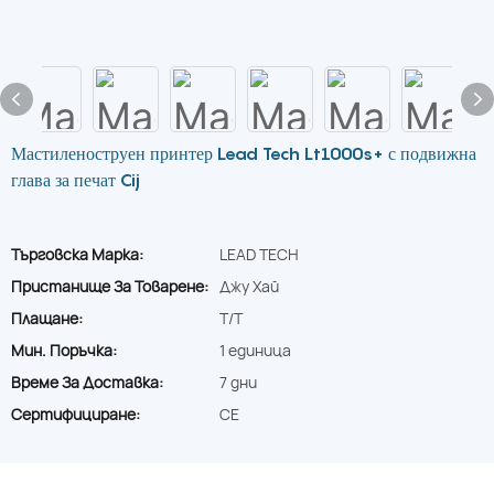
Мастиленоструен принтер Lead Tech Lt1000s+ с подвижна
глава за печат Cij
Търговска Марка:
LEAD TECH
Пристанище За Товарене:
Джу Хай
Плащане:
T/T
Мин. Поръчка:
1 единица
Време За Доставка:
7 дни
Сертифициране:
CE