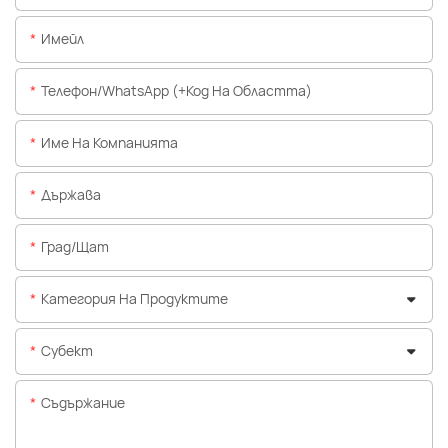
Имейл
Телефон/WhatsApp (+Код На Областта)
Име На Компанията
Държава
Град/щат
Категория На Продуктите
Субект
Съдържание