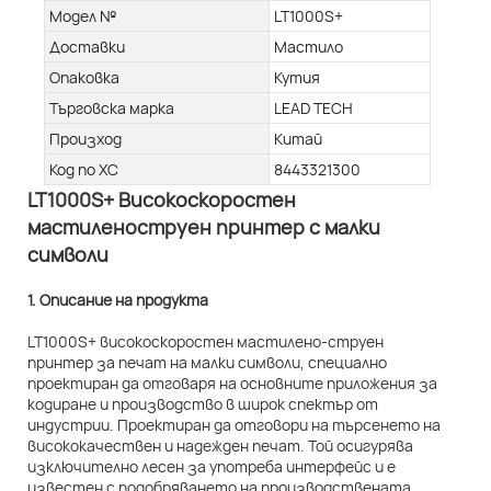
Модел №
LT1000S+
Доставки
Мастило
Опаковка
Кутия
Търговска марка
LEAD TECH
Произход
Китай
Код по ХС
8443321300
LT1000S+ Високоскоростен
мастиленоструен принтер с малки
символи
1. Описание на продукта
LT1000S+ високоскоростен мастилено-струен
принтер за печат на малки символи, специално
проектиран да отговаря на основните приложения за
кодиране и производство в широк спектър от
индустрии. Проектиран да отговори на търсенето на
висококачествен и надежден печат. Той осигурява
изключително лесен за употреба интерфейс и е
известен с подобряването на производствената