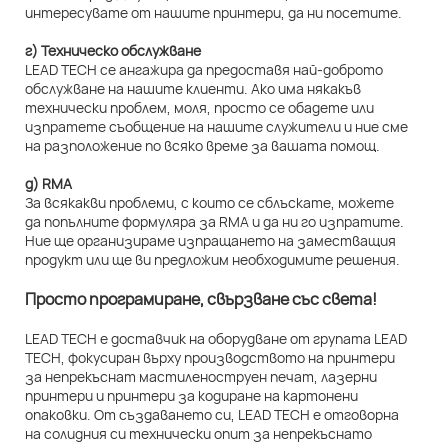
интересувате от нашите принтери, да ни посетите.
г) Техническо обслужване
LEAD TECH се ангажира да предоставя най-доброто
обслужване на нашите клиенти. Ако има някакъв
технически проблем, моля, просто се обадете или
изпратете съобщение на нашите служители и ние сме
на разположение по всяко време за вашата помощ.
д) RMA
За всякакви проблеми, с които се сблъскате, можете
да попълните формуляра за RMA и да ни го изпратите.
Ние ще организираме изпращането на заместващия
продукт или ще ви предложим необходимите решения.
Просто програмиране, свързване със света!
LEAD TECH е доставчик на оборудване от групата LEAD
TECH, фокусиран върху производството на принтери
за непрекъснат мастиленоструен печат, лазерни
принтери и принтери за кодиране на картонени
опаковки. От създаването си, LEAD TECH е отговорна
на солидния си технически опит за непрекъснато