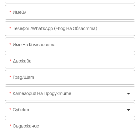
Имейл
Телефон/WhatsApp (+Код На Областта)
Име На Компанията
Държава
Град/щат
Категория На Продуктите
Субект
Съдържание