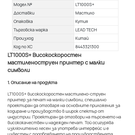
Модел №
LT1000S+
Доставки
Мастило
Опаковка
Кутия
Търговска марка
LEAD TECH
Произход
Китай
Код по ХС
8443321300
LT1000S+ Високоскоростен
мастиленоструен принтер с малки
символи
1. Описание на продукта
LT1000S+ високоскоростен мастилено-струен
принтер за печат на малки символи, специално
проектиран да отговаря на основните приложения за
кодиране и производство в широк спектър от
индустрии. Проектиран да отговори на търсенето на
висококачествен и надежден печат. Той осигурява
изключително лесен за употреба интерфейс и е
известен с подобряването на производствената