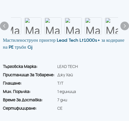
Мастиленоструен принтер Lead Tech Lt1000s+ за кодиране
на PE тръби Cij
Търговска Марка:
LEAD TECH
Пристанище За Товарене:
Джу Хай
Плащане:
T/T
Мин. Поръчка:
1 единица
Време За Доставка:
7 дни
Сертифициране:
CE