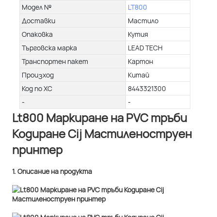
Модел №
LT800
Доставки
Мастило
Опаковка
Кутия
Търговска марка
LEAD TECH
Транспортен пакет
Картон
Произход
Китай
Код по ХС
8443321300
-
-
Lt800 Маркиране на PVC тръби
Кодиране Cij Мастиленоструен
принтер
1. Описание на продукта