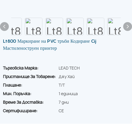
Lt800 Маркиране на PVC тръби Кодиране Cij
Мастиленоструен принтер
Търговска Марка:
LEAD TECH
Пристанище За Товарене:
Джу Хай
Плащане:
T/T
Мин. Поръчка:
1 единица
Време За Доставка:
7 дни
Сертифициране:
CE