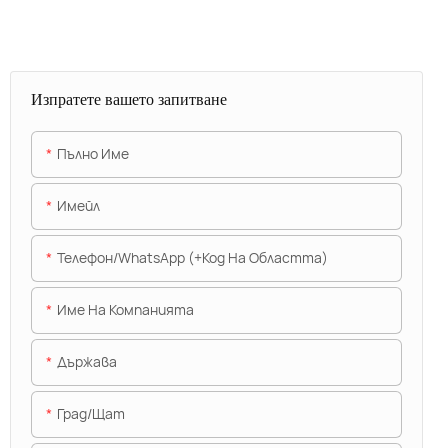
Изпратете вашето запитване
Пълно Име
Имейл
Телефон/WhatsApp (+Код На Областта)
Име На Компанията
Държава
Град/щат