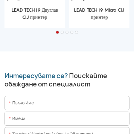
LEAD TECH i9 Двуглав
LEAD TECH i9 Micro CIJ
CIJ принтер
принтер
Интересувате се?
Поискайте
обаждане от специалист
Пълно Име
Имейл
Телефон/WhatsApp (+Код На Областта)