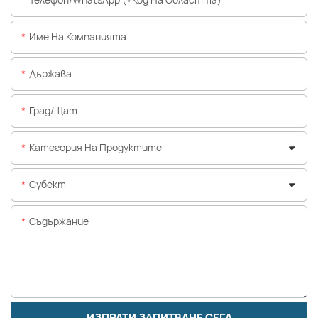
Име На Компанията
Държава
Град/щат
Категория На Продуктите
Субект
Съдържание
ИЗПРАТИ ЗАПИТВАНЕ СЕГА