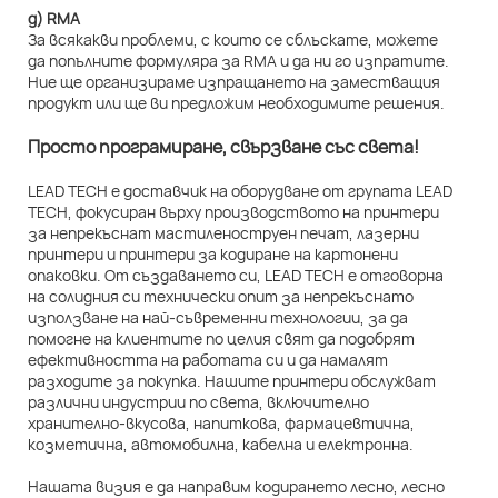
д) RMA
За всякакви проблеми, с които се сблъскате, можете
да попълните формуляра за RMA и да ни го изпратите.
Ние ще организираме изпращането на заместващия
продукт или ще ви предложим необходимите решения.
Просто програмиране, свързване със света!
LEAD TECH е доставчик на оборудване от групата LEAD
TECH, фокусиран върху производството на принтери
за непрекъснат мастиленоструен печат, лазерни
принтери и принтери за кодиране на картонени
опаковки. От създаването си, LEAD TECH е отговорна
на солидния си технически опит за непрекъснато
използване на най-съвременни технологии, за да
помогне на клиентите по целия свят да подобрят
ефективността на работата си и да намалят
разходите за покупка. Нашите принтери обслужват
различни индустрии по света, включително
хранително-вкусова, напиткова, фармацевтична,
козметична, автомобилна, кабелна и електронна.
Нашата визия е да направим кодирането лесно, лесно