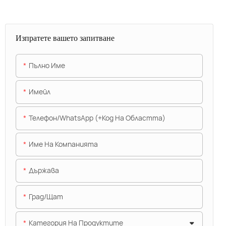
Изпратете вашето запитване
Пълно Име
Имейл
Телефон/WhatsApp (+Код На Областта)
Име На Компанията
Държава
Град/щат
Категория На Продуктите