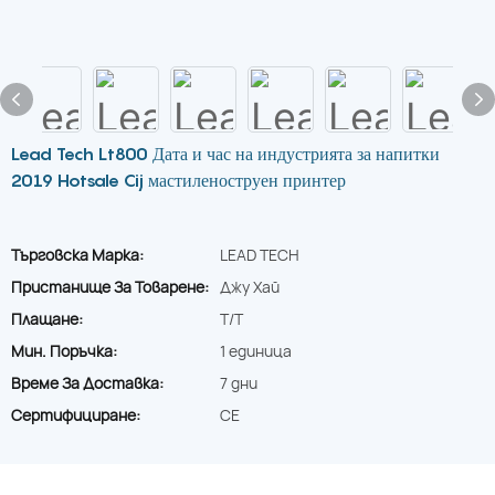
Lead Tech Lt800 Дата и час на индустрията за напитки
2019 Hotsale Cij мастиленоструен принтер
Търговска Марка:
LEAD TECH
Пристанище За Товарене:
Джу Хай
Плащане:
T/T
Мин. Поръчка:
1 единица
Време За Доставка:
7 дни
Сертифициране:
CE