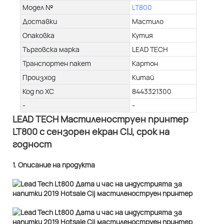
Модел №
LT800
Доставки
Мастило
Опаковка
Кутия
Търговска марка
LEAD TECH
Транспортен пакет
Картон
Произход
Китай
Код по ХС
8443321300
-
-
LEAD TECH Мастиленоструен принтер
LT800 с сензорен екран CIJ, срок на
годност
1. Описание на продукта