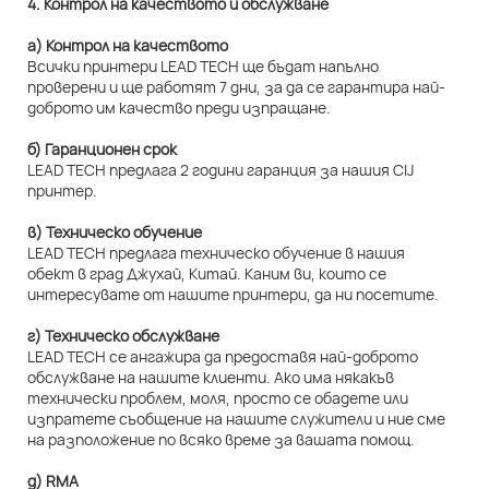
4. Контрол на качеството и обслужване
а) Контрол на качеството
Всички принтери LEAD TECH ще бъдат напълно
проверени и ще работят 7 дни, за да се гарантира най-
доброто им качество преди изпращане.
б) Гаранционен срок
LEAD TECH предлага 2 години гаранция за нашия CIJ
принтер.
в) Техническо обучение
LEAD TECH предлага техническо обучение в нашия
обект в град Джухай, Китай. Каним ви, които се
интересувате от нашите принтери, да ни посетите.
г) Техническо обслужване
LEAD TECH се ангажира да предоставя най-доброто
обслужване на нашите клиенти. Ако има някакъв
технически проблем, моля, просто се обадете или
изпратете съобщение на нашите служители и ние сме
на разположение по всяко време за вашата помощ.
д) RMA