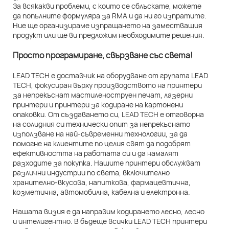
За всякакви проблеми, с които се сблъскате, можете
да попълните формуляра за RMA и да ни го изпратите.
Ние ще организираме изпращането на заместващия
продукт или ще ви предложим необходимите решения.
Просто програмиране, свързване със света!
LEAD TECH е доставчик на оборудване от групата LEAD
TECH, фокусиран върху производството на принтери
за непрекъснат мастиленоструен печат, лазерни
принтери и принтери за кодиране на картонени
опаковки. От създаването си, LEAD TECH е отговорна
на солидния си технически опит за непрекъснато
използване на най-съвременни технологии, за да
помогне на клиентите по целия свят да подобрят
ефективността на работата си и да намалят
разходите за покупка. Нашите принтери обслужват
различни индустрии по света, включително
хранително-вкусова, напиткова, фармацевтична,
козметична, автомобилна, кабелна и електронна.
Нашата визия е да направим кодирането лесно, лесно
и интелигентно. В бъдеще всички LEAD TECH принтери