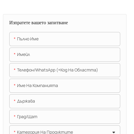
Изпратете вашето запитване
Пълно Име
Имейл
Телефон/WhatsApp (+Код На Областта)
Име На Компанията
Държава
Град/щат
Категория На Продуктите