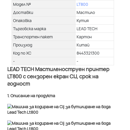
Модел №
LT800
Доставки
Мастило
Опаковка
Кутия
Търговска марка
LEAD TECH
Транспортен пакет
Картон
Произход
Китай
Код по ХС
8443321300
-
-
LEAD TECH Мастиленоструен принтер
LT800 с сензорен екран CIJ, срок на
годност
1. Описание на продукта