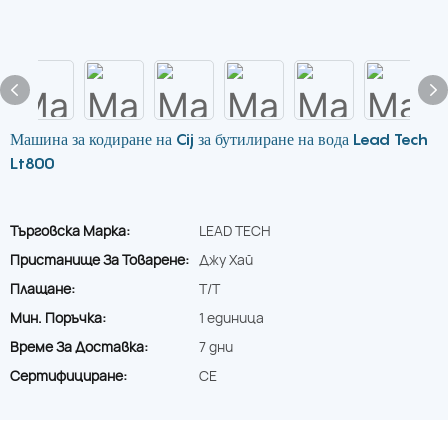
Машина за кодиране на Cij за бутилиране на вода Lead Tech
Lt800
Търговска Марка:
LEAD TECH
Пристанище За Товарене:
Джу Хай
Плащане:
T/T
Мин. Поръчка:
1 единица
Време За Доставка:
7 дни
Сертифициране:
CE