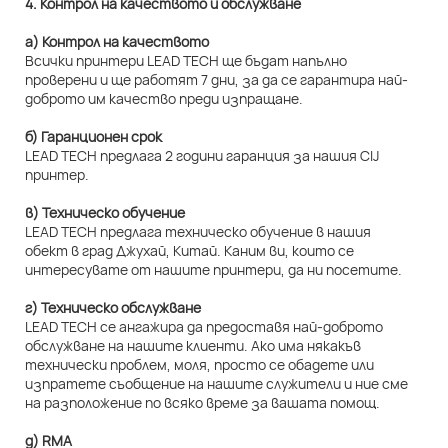
4. Контрол на качеството и обслужване
а) Контрол на качеството
Всички принтери LEAD TECH ще бъдат напълно
проверени и ще работят 7 дни, за да се гарантира най-
доброто им качество преди изпращане.
б) Гаранционен срок
LEAD TECH предлага 2 години гаранция за нашия CIJ
принтер.
в) Техническо обучение
LEAD TECH предлага техническо обучение в нашия
обект в град Джухай, Китай. Каним ви, които се
интересувате от нашите принтери, да ни посетите.
г) Техническо обслужване
LEAD TECH се ангажира да предоставя най-доброто
обслужване на нашите клиенти. Ако има някакъв
технически проблем, моля, просто се обадете или
изпратете съобщение на нашите служители и ние сме
на разположение по всяко време за вашата помощ.
д) RMA