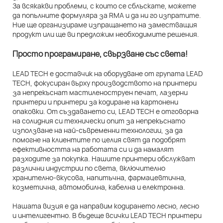
За всякакви проблеми, с които се сблъскате, можете
да попълните формуляра за RMA и да ни го изпратите.
Ние ще организираме изпращането на заместващия
продукт или ще ви предложим необходимите решения.
Просто програмиране, свързване със света!
LEAD TECH е доставчик на оборудване от групата LEAD
TECH, фокусиран върху производството на принтери
за непрекъснат мастиленоструен печат, лазерни
принтери и принтери за кодиране на картонени
опаковки. От създаването си, LEAD TECH е отговорна
на солидния си технически опит за непрекъснато
използване на най-съвременни технологии, за да
помогне на клиентите по целия свят да подобрят
ефективността на работата си и да намалят
разходите за покупка. Нашите принтери обслужват
различни индустрии по света, включително
хранително-вкусова, напитъчна, фармацевтична,
козметична, автомобилна, кабелна и електронна.
Нашата визия е да направим кодирането лесно, лесно
и интелигентно. В бъдеще всички LEAD TECH принтери