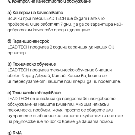
4. Контрол на качеството и обслужване
а) Контрол на качеството
Всички принтери LEAD TECH ще бъдат напълно
проверени и ще работят 7 дни, за да се гарантира най-
доброто им качество преди изпращане.
б) Гаранционен срок
LEAD TECH предлага 2 години гаранция за нашия CIJ
принтер.
в) Техническо обучение
LEAD TECH предлага техническо обучение в нашия
обект в град Джухай, Китай. Каним ви, които се
интересувате от нашите принтери, да ни посетите.
г) Техническо обслужване
LEAD TECH се ангажира да предоставя най-доброто
обслужване на нашите клиенти. Ако има някакъв
технически проблем, моля, просто се обадете или
изпратете съобщение на нашите служители и ние сме
на разположение по всяко време за вашата помощ.
д) RMA