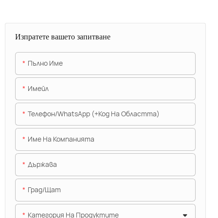
Изпратете вашето запитване
Пълно Име
Имейл
Телефон/WhatsApp (+Код На Областта)
Име На Компанията
Държава
Град/щат
Категория На Продуктите