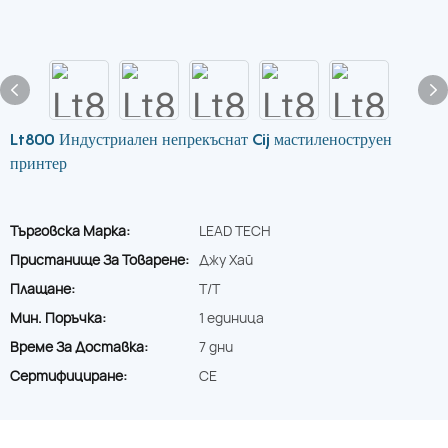
Lt800 Индустриален непрекъснат Cij мастиленоструен
принтер
Търговска Марка:
LEAD TECH
Пристанище За Товарене:
Джу Хай
Плащане:
T/T
Мин. Поръчка:
1 единица
Време За Доставка:
7 дни
Сертифициране:
CE