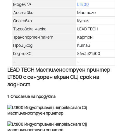
Модел №
LT800
Доставки
Мастило
Опаковка
Кутия
Търговска марка
LEAD TECH
Транспортен пакет
Картон
Произход
Китай
Код по ХС
8443321300
-
-
LEAD TECH Мастиленоструен принтер
LT800 с сензорен екран CIJ, срок на
годност
1. Описание на продукта