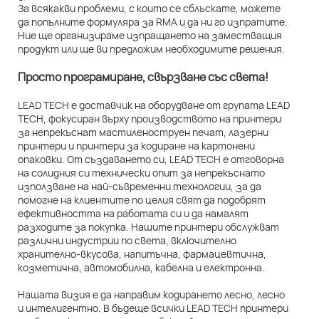
За всякакви проблеми, с които се сблъскате, можете
да попълните формуляра за RMA и да ни го изпратите.
Ние ще организираме изпращането на заместващия
продукт или ще ви предложим необходимите решения.
Просто програмиране, свързване със света!
LEAD TECH е доставчик на оборудване от групата LEAD
TECH, фокусиран върху производството на принтери
за непрекъснат мастиленоструен печат, лазерни
принтери и принтери за кодиране на картонени
опаковки. От създаването си, LEAD TECH е отговорна
на солидния си технически опит за непрекъснато
използване на най-съвременни технологии, за да
помогне на клиентите по целия свят да подобрят
ефективността на работата си и да намалят
разходите за покупка. Нашите принтери обслужват
различни индустрии по света, включително
хранително-вкусова, напитъчна, фармацевтична,
козметична, автомобилна, кабелна и електронна.
Нашата визия е да направим кодирането лесно, лесно
и интелигентно. В бъдеще всички LEAD TECH принтери