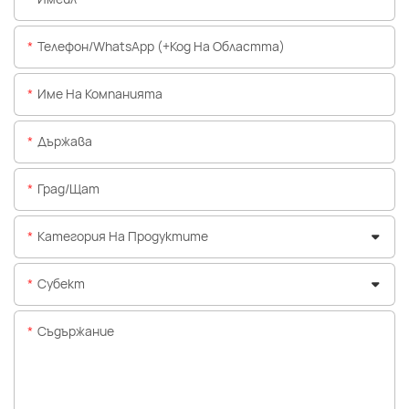
Телефон/WhatsApp (+Код На Областта)
Име На Компанията
Държава
Град/щат
Категория На Продуктите
Субект
Съдържание