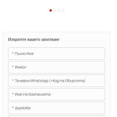
Изпратете вашето запитване
Пълно Име
Имейл
Телефон/WhatsApp (+Код На Областта)
Име На Компанията
Държава