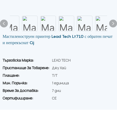
Мастиленоструен принтер Lead Tech Lt710 с обратен печат
и непрекъснат Cij
Търговска Марка:
LEAD TECH
Пристанище За Товарене:
Джу Хай
Плащане:
T/T
Мин. Поръчка:
1 единица
Време За Доставка:
7 дни
Сертифициране:
CE