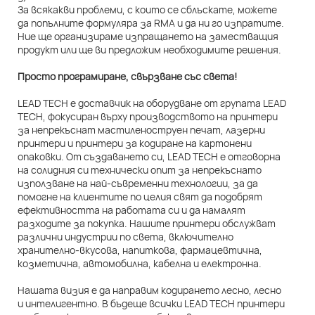
За всякакви проблеми, с които се сблъскате, можете
да попълните формуляра за RMA и да ни го изпратите.
Ние ще организираме изпращането на заместващия
продукт или ще ви предложим необходимите решения.
Просто програмиране, свързване със света!
LEAD TECH е доставчик на оборудване от групата LEAD
TECH, фокусиран върху производството на принтери
за непрекъснат мастиленоструен печат, лазерни
принтери и принтери за кодиране на картонени
опаковки. От създаването си, LEAD TECH е отговорна
на солидния си технически опит за непрекъснато
използване на най-съвременни технологии, за да
помогне на клиентите по целия свят да подобрят
ефективността на работата си и да намалят
разходите за покупка. Нашите принтери обслужват
различни индустрии по света, включително
хранително-вкусова, напиткова, фармацевтична,
козметична, автомобилна, кабелна и електронна.
Нашата визия е да направим кодирането лесно, лесно
и интелигентно. В бъдеще всички LEAD TECH принтери