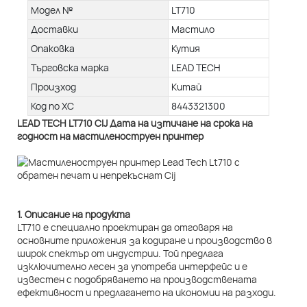
Модел №
LT710
Доставки
Мастило
Опаковка
Кутия
Търговска марка
LEAD TECH
Произход
Китай
Код по ХС
8443321300
LEAD TECH LT710 CIJ Дата на изтичане на срока на
годност на мастиленоструен принтер
1. Описание на продукта
LT710 е специално проектиран да отговаря на
основните приложения за кодиране и производство в
широк спектър от индустрии. Той предлага
изключително лесен за употреба интерфейс и е
известен с подобряването на производствената
ефективност и предлагането на икономии на разходи.