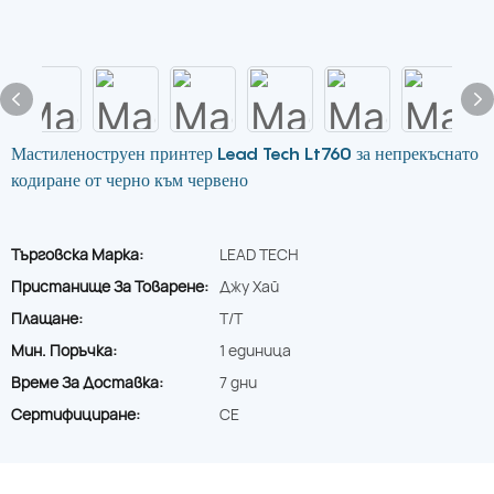
Мастиленоструен принтер Lead Tech Lt760 за непрекъснато
кодиране от черно към червено
Търговска Марка:
LEAD TECH
Пристанище За Товарене:
Джу Хай
Плащане:
T/T
Мин. Поръчка:
1 единица
Време За Доставка:
7 дни
Сертифициране:
CE