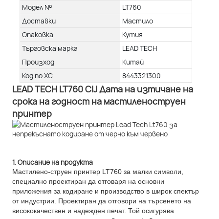
Модел №
LT760
Доставки
Мастило
Опаковка
Кутия
Търговска марка
LEAD TECH
Произход
Китай
Код по ХС
8443321300
LEAD TECH LT760 CIJ Дата на изтичане на
срока на годност на мастиленоструен
принтер
1. Описание на продукта
Мастилено-струен принтер LT760 за малки символи,
специално проектиран да отговаря на основни
приложения за кодиране и производство в широк спектър
от индустрии. Проектиран да отговори на търсенето на
висококачествен и надежден печат. Той осигурява