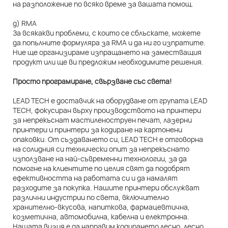
на разположение по всяко време за вашата помощ.
д) RMA
За всякакви проблеми, с които се сблъскате, можете
да попълните формуляра за RMA и да ни го изпратите.
Ние ще организираме изпращането на заместващия
продукт или ще ви предложим необходимите решения.
Просто програмиране, свързване със света!
LEAD TECH е доставчик на оборудване от групата LEAD
TECH, фокусиран върху производството на принтери
за непрекъснат мастиленоструен печат, лазерни
принтери и принтери за кодиране на картонени
опаковки. От създаването си, LEAD TECH е отговорна
на солидния си технически опит за непрекъснато
използване на най-съвременни технологии, за да
помогне на клиентите по целия свят да подобрят
ефективността на работата си и да намалят
разходите за покупка. Нашите принтери обслужват
различни индустрии по света, включително
хранително-вкусова, напиткова, фармацевтична,
козметична, автомобилна, кабелна и електронна.
Нашата визия е да направим кодирането лесно, лесно