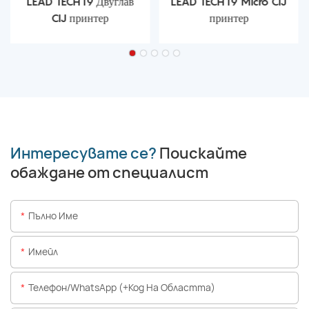
LEAD TECH i9 Двуглав
LEAD TECH i9 Micro CIJ
CIJ принтер
принтер
Интересувате се?
Поискайте
обаждане от специалист
Пълно Име
Имейл
Телефон/WhatsApp (+Код На Областта)