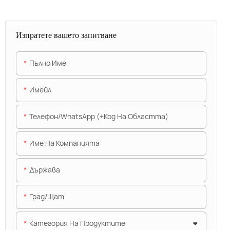
Изпратете вашето запитване
Пълно Име
Имейл
Телефон/WhatsApp (+Код На Областта)
Име На Компанията
Държава
Град/щат
Категория На Продуктите