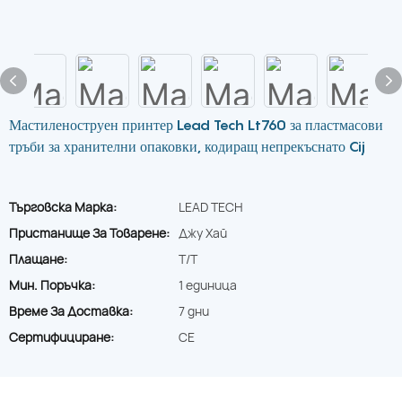
Мастиленоструен принтер Lead Tech Lt760 за пластмасови
тръби за хранителни опаковки, кодиращ непрекъснато Cij
Търговска Марка:
LEAD TECH
Пристанище За Товарене:
Джу Хай
Плащане:
T/T
Мин. Поръчка:
1 единица
Време За Доставка:
7 дни
Сертифициране:
CE