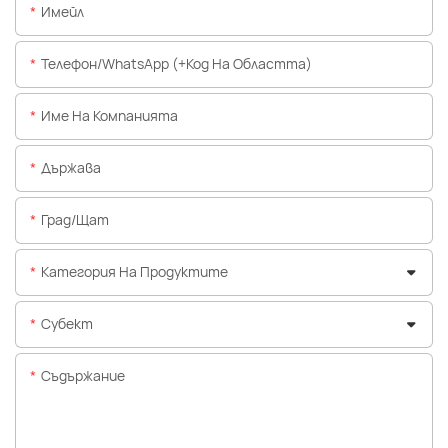
Имейл
Телефон/WhatsApp (+Код На Областта)
Име На Компанията
Държава
Град/щат
Категория На Продуктите
Субект
Съдържание