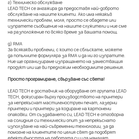
г) Техническо обслужване
LEAD TECH се ангажира да предоставя най-доброто
обслужване на нашите клиенти. Ако има някакъв
технически проблем, моля, просто се обадете или
изпратете съобщение на нашите служители и ние сме
на разположение по всяко време за вашата помощ.
д) RMA
За всякакви проблеми, с които се сблъскате, можете
да попълните формуляра за RMA и да ни го изпратите.
Ние ще организираме изпращането на заместващия
продукт или ще ви предложим необходимите решения.
Просто програмиране, свързване със света!
LEAD TECH е доставчик на оборудване от групата LEAD
TECH, фокусиран върху производството на принтери
за непрекъснат мастиленоструен печат, лазерни
принтери и принтери за кодиране на картонени
опаковки. От създаването си, LEAD TECH е отговорна
на солидния си технически опит за непрекъснато
използване на най-съвременни технологии, за да
помогне на клиентите по целия свят да подобрят
ефективността на работата си и да намалят