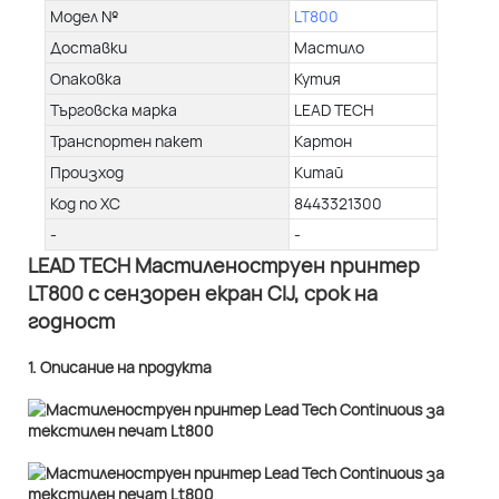
Модел №
LT800
Доставки
Мастило
Опаковка
Кутия
Търговска марка
LEAD TECH
Транспортен пакет
Картон
Произход
Китай
Код по ХС
8443321300
-
-
LEAD TECH Мастиленоструен принтер
LT800 с сензорен екран CIJ, срок на
годност
1. Описание на продукта