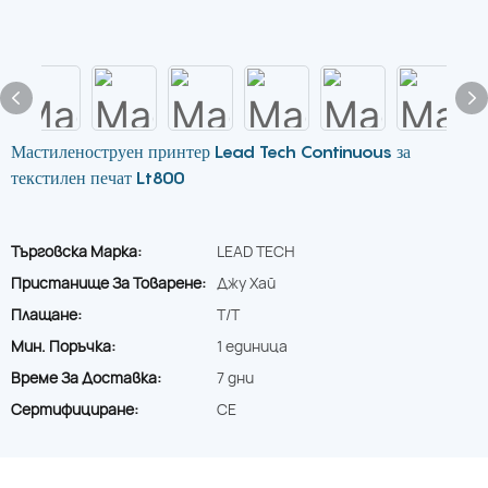
Мастиленоструен принтер Lead Tech Continuous за
текстилен печат Lt800
Търговска Марка:
LEAD TECH
Пристанище За Товарене:
Джу Хай
Плащане:
T/T
Мин. Поръчка:
1 единица
Време За Доставка:
7 дни
Сертифициране:
CE