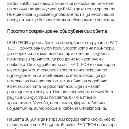
За всякакви проблеми, с които се сблъскате, можете
да попълните формуляра за RMA и да ни го изпратите.
Ние ще организираме изпращането на заместващия
продукт или ще ви предложим необходимите решения.
Просто програмиране, свързване със света!
LEAD TECH е доставчик на оборудване от групата LEAD
TECH, фокусиран върху производството на принтери
за непрекъснат мастиленоструен печат, лазерни
принтери и принтери за кодиране на картонени
опаковки. От създаването си, LEAD TECH е отговорна
на солидния си технически опит за непрекъснато
използване на най-съвременни технологии, за да
помогне на клиентите по целия свят да подобрят
ефективността на работата си и да намалят
разходите за покупка. Нашите принтери обслужват
различни индустрии по света, включително
хранително-вкусова, напитъчна, фармацевтична,
козметична, автомобилна, кабелна и електронна.
Нашата визия е да направим кодирането лесно, лесно
и интелигентно. В бъдеще всички LEAD TECH принтери