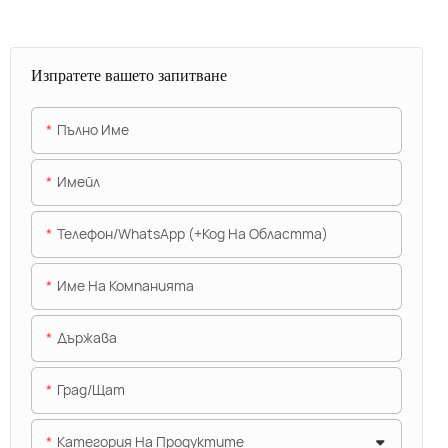
Изпратете вашето запитване
Пълно Име
Имейл
Телефон/WhatsApp (+Код На Областта)
Име На Компанията
Държава
Град/щат
Категория На Продуктите