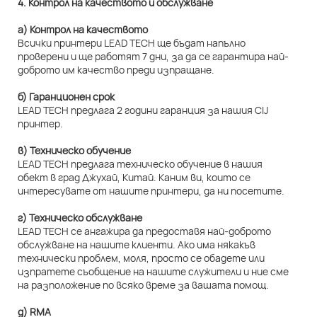
4. Контрол на качеството и обслужване
а) Контрол на качеството
Всички принтери LEAD TECH ще бъдат напълно
проверени и ще работят 7 дни, за да се гарантира най-
доброто им качество преди изпращане.
б) Гаранционен срок
LEAD TECH предлага 2 години гаранция за нашия CIJ
принтер.
в) Техническо обучение
LEAD TECH предлага техническо обучение в нашия
обект в град Джухай, Китай. Каним ви, които се
интересувате от нашите принтери, да ни посетите.
г) Техническо обслужване
LEAD TECH се ангажира да предоставя най-доброто
обслужване на нашите клиенти. Ако има някакъв
технически проблем, моля, просто се обадете или
изпратете съобщение на нашите служители и ние сме
на разположение по всяко време за вашата помощ.
д) RMA