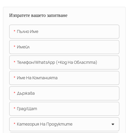
Изпратете вашето запитване
Пълно Име
Имейл
Телефон/WhatsApp (+Код На Областта)
Име На Компанията
Държава
Град/щат
Категория На Продуктите