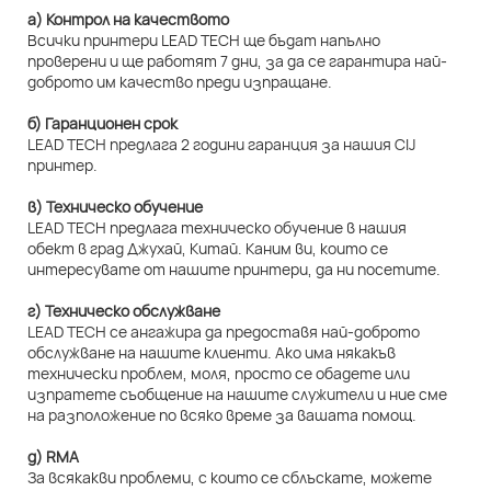
а) Контрол на качеството
Всички принтери LEAD TECH ще бъдат напълно
проверени и ще работят 7 дни, за да се гарантира най-
доброто им качество преди изпращане.
б) Гаранционен срок
LEAD TECH предлага 2 години гаранция за нашия CIJ
принтер.
в) Техническо обучение
LEAD TECH предлага техническо обучение в нашия
обект в град Джухай, Китай. Каним ви, които се
интересувате от нашите принтери, да ни посетите.
г) Техническо обслужване
LEAD TECH се ангажира да предоставя най-доброто
обслужване на нашите клиенти. Ако има някакъв
технически проблем, моля, просто се обадете или
изпратете съобщение на нашите служители и ние сме
на разположение по всяко време за вашата помощ.
д) RMA
За всякакви проблеми, с които се сблъскате, можете