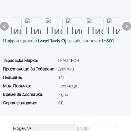
Цифров принтер Lead Tech Cij за кабелен печат Lt801
Търговска Марка:
LEAD TECH
Пристанище За Товарене:
Джу Хай
Плащане:
T/T
Мин. Поръчка:
1 единица
Време За Доставка:
7 дни
Сертифициране:
CE
Модел №
LT800