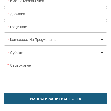
Име На Компанията
Държава
Град/щат
Категория На Продуктите
Субект
Съдържание
ИЗПРАТИ ЗАПИТВАНЕ СЕГА