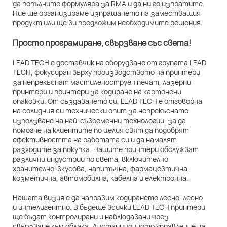
да попълните формуляра за RMA и да ни го изпратите.
Ние ще организираме изпращането на заместващия
продукт или ще ви предложим необходимите решения.
Просто програмиране, свързване със света!
LEAD TECH е доставчик на оборудване от групата LEAD
TECH, фокусиран върху производството на принтери
за непрекъснат мастиленоструен печат, лазерни
принтери и принтери за кодиране на картонени
опаковки. От създаването си, LEAD TECH е отговорна
на солидния си технически опит за непрекъснато
използване на най-съвременни технологии, за да
помогне на клиентите по целия свят да подобрят
ефективността на работата си и да намалят
разходите за покупка. Нашите принтери обслужват
различни индустрии по света, включително
хранително-вкусова, напитъчна, фармацевтична,
козметична, автомобилна, кабелна и електронна.
Нашата визия е да направим кодирането лесно, лесно
и интелигентно. В бъдеще всички LEAD TECH принтери
ще бъдат контролирани и наблюдавани чрез
свързване към облака. Дистанционното управление на