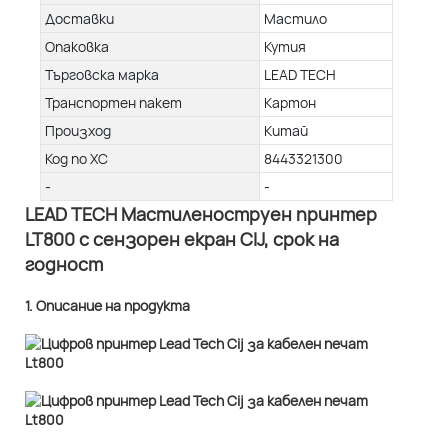
Доставки
Мастило
Опаковка
Кутия
Търговска марка
LEAD TECH
Транспортен пакет
Картон
Произход
Китай
Код по ХС
8443321300
-
-
LEAD TECH Мастиленоструен принтер
LT800 с сензорен екран CIJ, срок на
годност
1. Описание на продукта