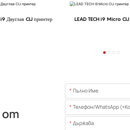
i9 Двуглав CIJ принтер
LEAD TECH i9 Micro CIJ
Пълно Име
Телефон/WhatsApp (+Код На 
 от
Държава