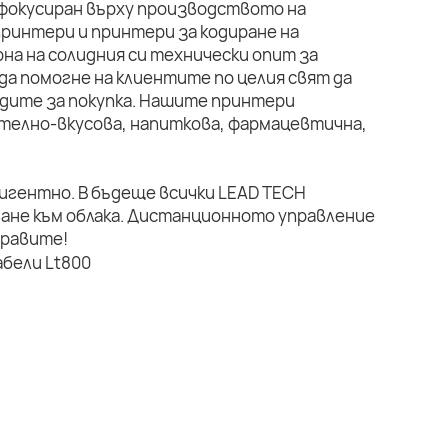
 фокусиран върху производството на
ринтери и принтери за кодиране на
на на солидния си технически опит за
да помогне на клиентите по целия свят да
дите за покупка. Нашите принтери
телно-вкусова, напиткова, фармацевтична,
лигентно. В бъдеще всички LEAD TECH
ане към облака. Дистанционното управление
правите!