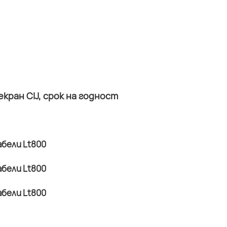
ран CIJ, срок на годност