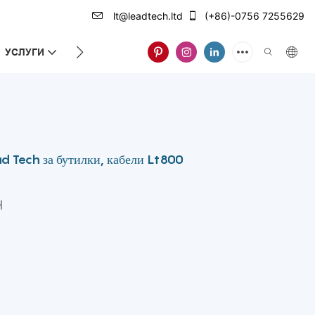
lt@leadtech.ltd
(+86)-0756 7255629
УСЛУГИ
ЗА НАС
d Tech за бутилки, кабели Lt800
H