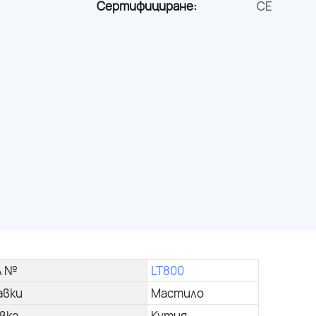
Сертифициране:
CE
л №
LT800
авки
Мастило
вка
Кутия