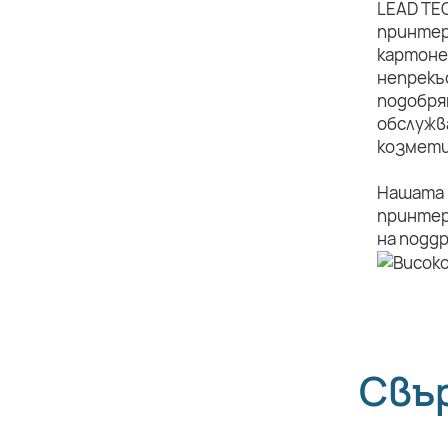
LEAD TE
принтер
картоне
непрекъ
подобря
обслужв
козмети
Нашата 
принтер
на подд
Свъ