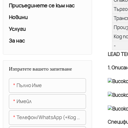
Присъединете се към нас
Търго
Новини
Транс
Прои
Услуги
Код п
За нас
-
LEAD TE
1. Описа
Изпратете вашето запитване
Пълно Име
Имейл
Телефон/WhatsApp (+Код На Областта)
Специфи