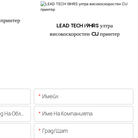
 принтер
LEAD TECH i9HRS ултра
високоскоростен CIJ принтер
Имейл
Областта)
Име На Компанията
Град/щат