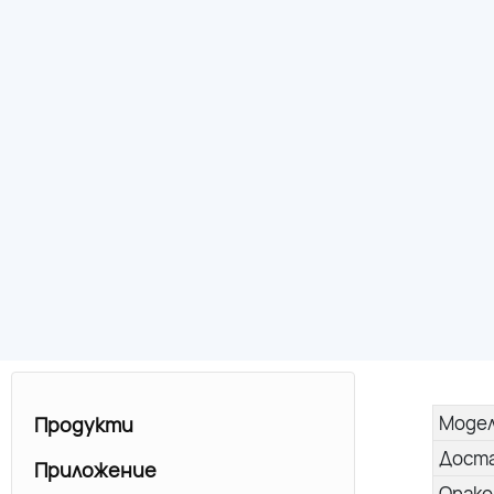
Моде
Продукти
Дост
Приложение
Опако