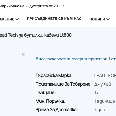
аркиране на индустрията от 2011 г.
ПРИСЪЕДИНЕТЕ СЕ КЪМ НАС
ОЖЕНИЕ
НОВИНИ
ad Tech за бутилки, кабели Lt800
Високоскоростни лазерни принтери Lea
Търговска Марка:
LEAD TEC
Пристанище За Товарене:
Джу Хай
Плащане:
T/T
Мин. Поръчка:
1 единица
Време За Доставка:
7 дни