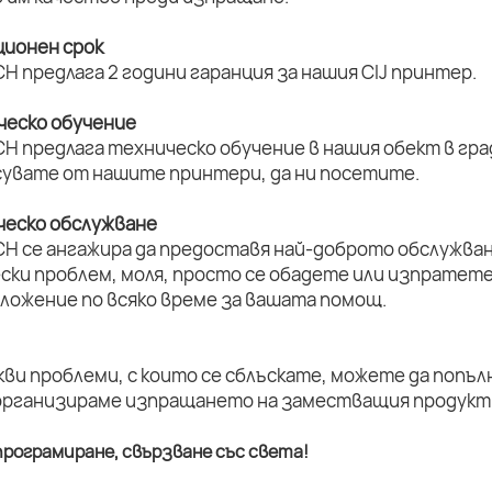
ционен срок
H предлага 2 години гаранция за нашия CIJ принтер.
ическо обучение
H предлага техническо обучение в нашия обект в град
увате от нашите принтери, да ни посетите.
ическо обслужване
CH се ангажира да предоставя най-доброто обслужван
ски проблем, моля, просто се обадете или изпратет
оложение по всяко време за вашата помощ.
кви проблеми, с които се сблъскате, можете да попъл
организираме изпращането на заместващия продукт 
рограмиране, свързване със света!