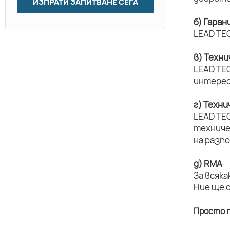
ИЗПРАТИ ЗАПИТВАНЕ СЕГА
б) Гаран
LEAD TEC
в) Техн
LEAD TEC
интерес
г) Техн
LEAD TE
техниче
на разп
д) RMA
За всяка
Ние ще 
Просто п