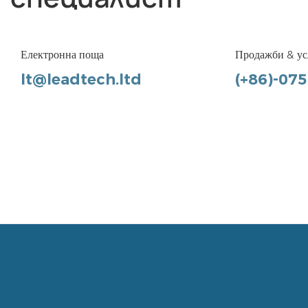
Електронна поща
Продажби & ус
lt@leadtech.ltd
(+86)-07