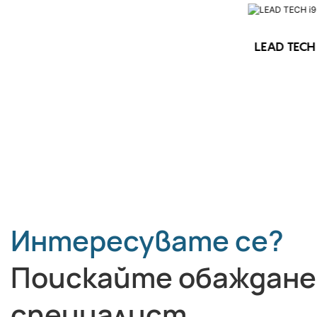
LEAD TECH 
LEAD TECH i9 STD Високоскоростен
CIJ принтер
Интересувате се?
Поискайте обаждане
специалист