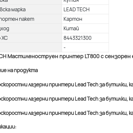
вска марка
LEAD TECH
портен пакет
Картон
зход
Китай
о ХС
8443321300
-
CH Мастиленоструен принтер LT800 с сензорен ек
ние на продукта
кации: