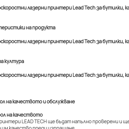
ктеристики на продукта
та култура
рол на качеството и обслужване
рол на качеството
принтери LEAD TECH ще бъдат напълно проверени и ще 
 им качество преди изпращане.