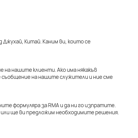
 Джухай, Китай. Каним ви, които се
е на нашите клиенти. Ако има някакъв
е съобщение на нашите служители и ние сме
ните формуляра за RMA и да ни го изпратите.
или ще ви предложим необходимите решения.