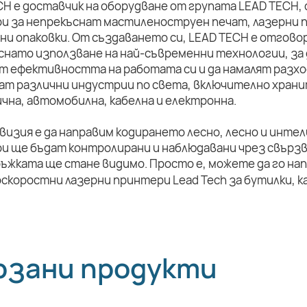
CH е доставчик на оборудване от групата LEAD TECH,
и за непрекъснат мастиленоструен печат, лазерни п
ни опаковки. От създаването си, LEAD TECH е отговор
снато използване на най-съвременни технологии, за 
т ефективността на работата си и да намалят разхо
ат различни индустрии по света, включително храни
чна, автомобилна, кабелна и електронна.
визия е да направим кодирането лесно, лесно и инте
и ще бъдат контролирани и наблюдавани чрез свързв
ръжката ще стане видимо. Просто е, можете да го на
рзани продукти