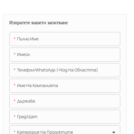
Изпратете вашето запитване
Пълно Име
Имейл
Телефон/WhatsApp (+Код На Областта)
Име На Компанията
Държава
Град/щат
Категория На Продуктите