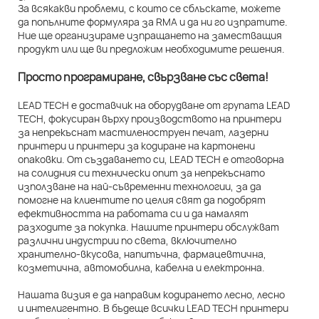
За всякакви проблеми, с които се сблъскате, можете
да попълните формуляра за RMA и да ни го изпратите.
Ние ще организираме изпращането на заместващия
продукт или ще ви предложим необходимите решения.
Просто програмиране, свързване със света!
LEAD TECH е доставчик на оборудване от групата LEAD
TECH, фокусиран върху производството на принтери
за непрекъснат мастиленоструен печат, лазерни
принтери и принтери за кодиране на картонени
опаковки. От създаването си, LEAD TECH е отговорна
на солидния си технически опит за непрекъснато
използване на най-съвременни технологии, за да
помогне на клиентите по целия свят да подобрят
ефективността на работата си и да намалят
разходите за покупка. Нашите принтери обслужват
различни индустрии по света, включително
хранително-вкусова, напитъчна, фармацевтична,
козметична, автомобилна, кабелна и електронна.
Нашата визия е да направим кодирането лесно, лесно
и интелигентно. В бъдеще всички LEAD TECH принтери