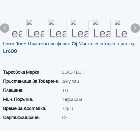
Lead Tech Пластмасово фолио Cij Мастиленоструен принтер
Lt800
Търговска Марка:
LEAD TECH
Пристанище За Товарене:
Джу Хай
Плащане:
T/T
Мин. Поръчка:
1 единица
Време За Доставка:
7 дни
Сертифициране:
CE