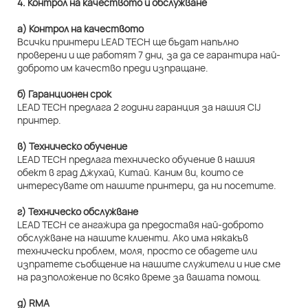
4. Контрол на качеството и обслужване
а) Контрол на качеството
Всички принтери LEAD TECH ще бъдат напълно
проверени и ще работят 7 дни, за да се гарантира най-
доброто им качество преди изпращане.
б) Гаранционен срок
LEAD TECH предлага 2 години гаранция за нашия CIJ
принтер.
в) Техническо обучение
LEAD TECH предлага техническо обучение в нашия
обект в град Джухай, Китай. Каним ви, които се
интересувате от нашите принтери, да ни посетите.
г) Техническо обслужване
LEAD TECH се ангажира да предоставя най-доброто
обслужване на нашите клиенти. Ако има някакъв
технически проблем, моля, просто се обадете или
изпратете съобщение на нашите служители и ние сме
на разположение по всяко време за вашата помощ.
д) RMA