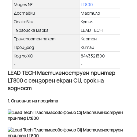
Модел №
LT800
Доставки
Мастило
Опаковка
Кутия
Търговска марка
LEAD TECH
Транспортен пакет
Картон
Произход
Китай
Код по ХС
8443321300
-
-
LEAD TECH Мастиленоструен принтер
LT800 с сензорен екран CIJ, срок на
годност
1. Описание на продукта