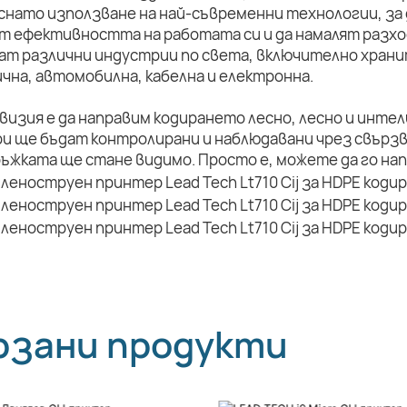
снато използване на най-съвременни технологии, за 
т ефективността на работата си и да намалят разхо
ат различни индустрии по света, включително храни
чна, автомобилна, кабелна и електронна.
визия е да направим кодирането лесно, лесно и инте
и ще бъдат контролирани и наблюдавани чрез свързв
ръжката ще стане видимо. Просто е, можете да го на
рзани продукти