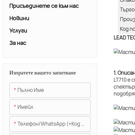
Присъединете се към нас
Търго
Новини
Прои
Код п
Услуги
LEAD TE
За нас
Изпратете вашето запитване
1. Описа
LT710 е
спектър
Пълно Име
подобря
Имейл
Телефон/WhatsApp (+Код На Областта)