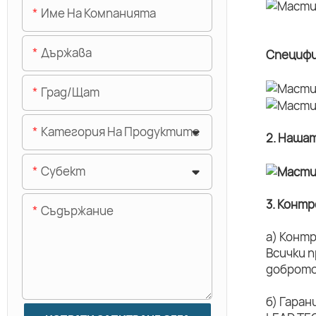
Име На Компанията
Държава
Специфи
Град/щат
Категория На Продуктите
2. Наша
Субект
3. Конт
Съдържание
а) Конт
Всички 
доброто
б) Гаран