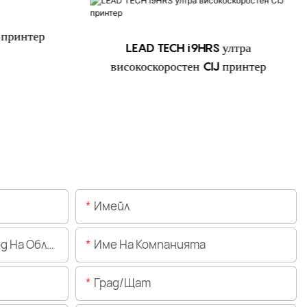
 принтер
LEAD TECH i9HRS ултра
високоскоростен CIJ принтер
Имейл
Областта)
Име На Компанията
Град/щат