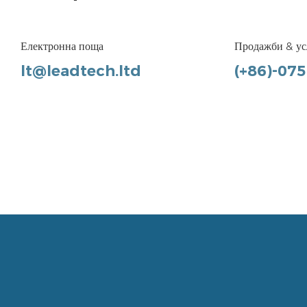
Електронна поща
Продажби & ус
lt@leadtech.ltd
(+86)-07