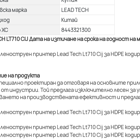
вска марка
LEAD TECH
зход
Китай
о ХС
8443321300
CH LT710 CIJ Дата на изтичане на срока на годност н
ние на продукта
 специално проектиран да отговаря на основните при
 от индустрии. Той предлага изключително лесен за 
ването на производствената ефективност и предлаг