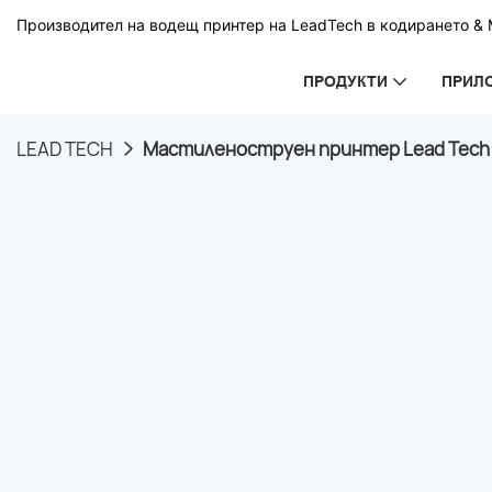
Производител на водещ принтер на LeadTech в кодирането & М
ПРОДУКТИ
ПРИЛ
LEAD TECH
Мастиленоструен принтер Lead Tech L