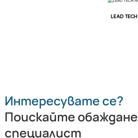
LEAD TECH 
LEAD TECH i9 STD Високоскоростен
CIJ принтер
Интересувате се?
Поискайте обаждане
специалист