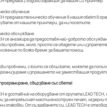
H предлага 2 години гаранция за нашия CIJ принтер.
ическо обучение
H предлага техническо обучение в нашия обект в град
увате от нашите принтери, да ни посетите.
ическо обслужване
CH се ангажира да предоставя най-доброто обслужван
ски проблем, моля, просто се обадете или изпратет
оложение по всяко време за вашата помощ.
кви проблеми, с които се сблъскате, можете да попъл
организираме изпращането на заместващия продукт 
програмиране, свързване със света!
CH е доставчик на оборудване от групата LEAD TECH,
и за непрекъснат мастиленоструен печат, лазерни п
ни опаковки. От създаването си, LEAD TECH е отговор