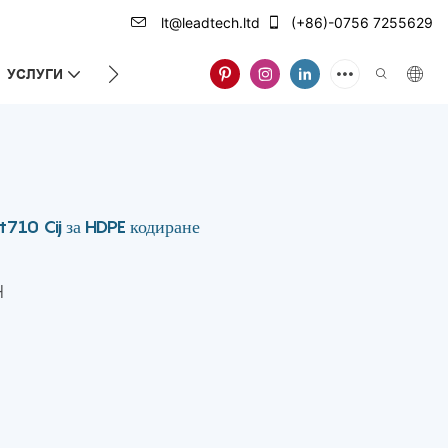
lt@leadtech.ltd
(+86)-0756 7255629
УСЛУГИ
ЗА НАС
710 Cij за HDPE кодиране
H