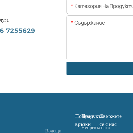
Категория На Продукт
луга
Съдържание
56 7255629
Полезни
Продукти
Свържете
връзки
се с нас
Непрекъснато
Водещи