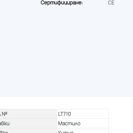
Сертифициране:
CE
л №
LT710
авки
Мастило
вка
Кутия