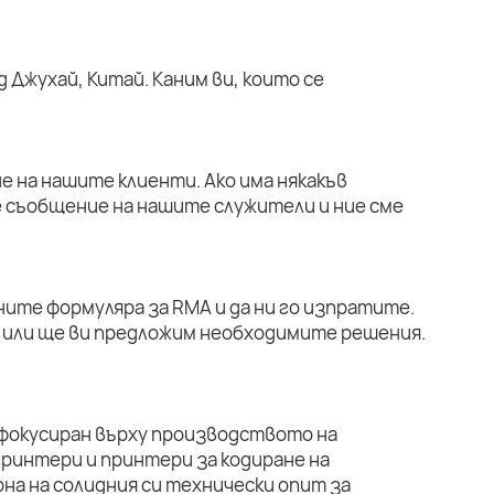
 Джухай, Китай. Каним ви, които се
е на нашите клиенти. Ако има някакъв
е съобщение на нашите служители и ние сме
ните формуляра за RMA и да ни го изпратите.
или ще ви предложим необходимите решения.
 фокусиран върху производството на
ринтери и принтери за кодиране на
на на солидния си технически опит за