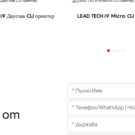
i9 Двуглав CIJ принтер
LEAD TECH i9 Micro CIJ
Пълно Име
Телефон/WhatsApp (+Код На 
 от
Държава