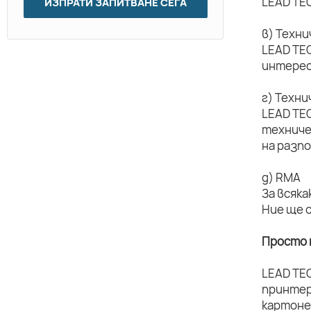
LEAD TEC
ИЗПРАТИ ЗАПИТВАНЕ СЕГА
в) Техн
LEAD TEC
интерес
г) Техн
LEAD TE
техниче
на разп
д) RMA
За всяка
Ние ще 
Просто 
LEAD TE
принтер
картоне