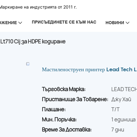
аркиране на индустрията от 2011 г.
ПРИСЪЕДИНЕТЕ СЕ КЪМ НАС
ОЖЕНИЕ
НОВИНИ
t710 Cij за HDPE кодиране
Мастиленоструен принтер Lead Tech Lt
Търговска Марка:
LEAD TEC
Пристанище За Товарене:
Джу Хай
Плащане:
T/T
Мин. Поръчка:
1 единица
Време За Доставка:
7 дни