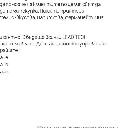
да помогне на клиентите по целия свят да
дите за покупка. Нашите принтери
телно-вкусова, напиткова, фармацевтична,
лигентно. В бъдеще всички LEAD TECH
ане към облака. Дистанционното управление
правите!