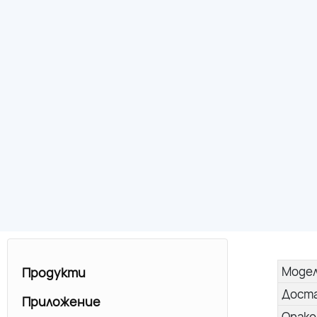
Моде
Продукти
Дост
Приложение
Опако