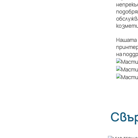
непрекъ
подобря
обслужв
козмети
Нашата 
принтер
на подд
Свъ