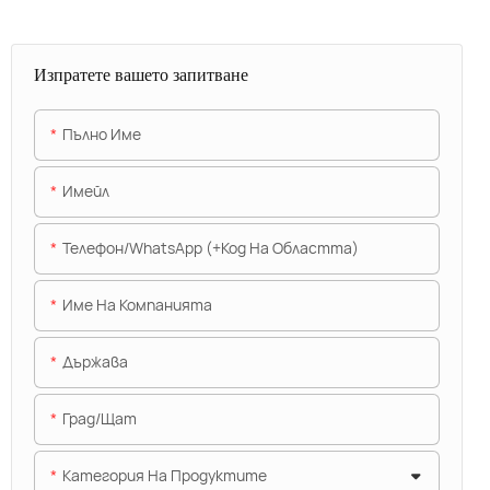
Изпратете вашето запитване
Пълно Име
Имейл
Телефон/WhatsApp (+Код На Областта)
Име На Компанията
Държава
Град/щат
Категория На Продуктите