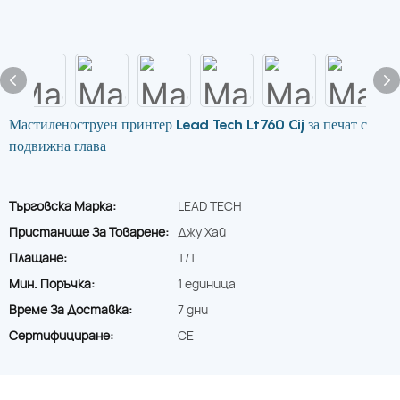
Мастиленоструен принтер Lead Tech Lt760 Cij за печат с
подвижна глава
Търговска Марка:
LEAD TECH
Пристанище За Товарене:
Джу Хай
Плащане:
T/T
Мин. Поръчка:
1 единица
Време За Доставка:
7 дни
Сертифициране:
CE