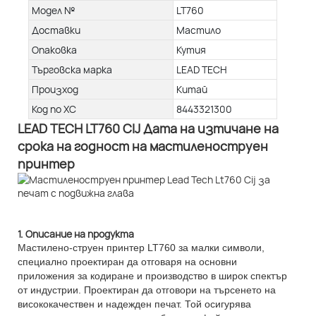
Модел №
LT760
Доставки
Мастило
Опаковка
Кутия
Търговска марка
LEAD TECH
Произход
Китай
Код по ХС
8443321300
LEAD TECH LT760 CIJ Дата на изтичане на
срока на годност на мастиленоструен
принтер
1. Описание на продукта
Мастилено-струен принтер LT760 за малки символи,
специално проектиран да отговаря на основни
приложения за кодиране и производство в широк спектър
от индустрии. Проектиран да отговори на търсенето на
висококачествен и надежден печат. Той осигурява