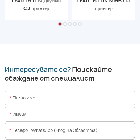
LEAD TECH i9 Двуглав
LEAD TECH i9 Micro CIJ
CIJ принтер
принтер
Интересувате се?
Поискайте
обаждане от специалист
Пълно Име
Имейл
Телефон/WhatsApp (+Код На Областта)