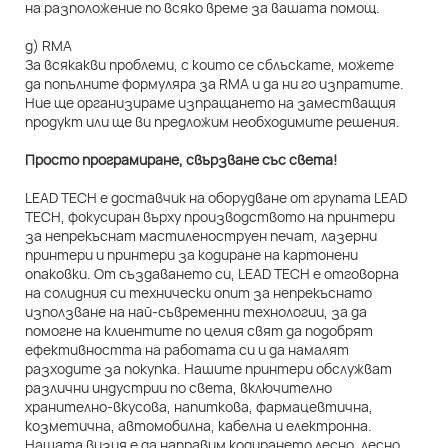
на разположение по всяко време за вашата помощ.
д) RMA
За всякакви проблеми, с които се сблъскате, можете
да попълните формуляра за RMA и да ни го изпратите.
Ние ще организираме изпращането на заместващия
продукт или ще ви предложим необходимите решения.
Просто програмиране, свързване със света!
LEAD TECH е доставчик на оборудване от групата LEAD
TECH, фокусиран върху производството на принтери
за непрекъснат мастиленоструен печат, лазерни
принтери и принтери за кодиране на картонени
опаковки. От създаването си, LEAD TECH е отговорна
на солидния си технически опит за непрекъснато
използване на най-съвременни технологии, за да
помогне на клиентите по целия свят да подобрят
ефективността на работата си и да намалят
разходите за покупка. Нашите принтери обслужват
различни индустрии по света, включително
хранително-вкусова, напиткова, фармацевтична,
козметична, автомобилна, кабелна и електронна.
Нашата визия е да направим кодирането лесно, лесно