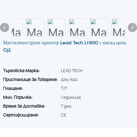
Мастиленоструен принтер Lead Tech Lt800 с ниска цена
Cij1
Търговска Марка:
LEAD TECH
Пристанище За Товарене:
Джу Хай
Плащане:
T/T
Мин. Поръчка:
1 единица
Време За Доставка:
7 дни
Сертифициране:
CE