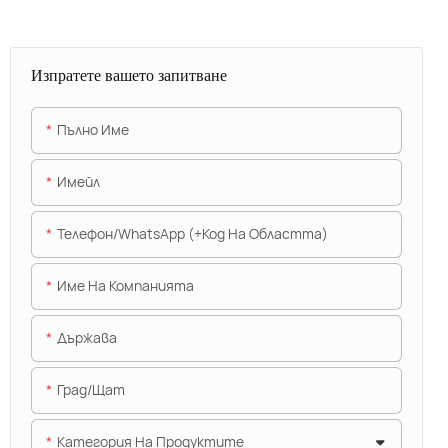
Изпратете вашето запитване
Пълно Име
Имейл
Телефон/WhatsApp (+Код На Областта)
Име На Компанията
Държава
Град/щат
Категория На Продуктите