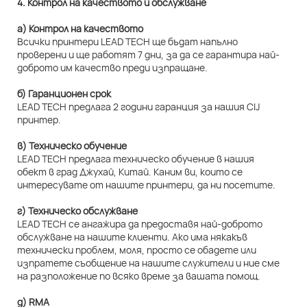
4. Контрол на качеството и обслужване
а) Контрол на качеството
Всички принтери LEAD TECH ще бъдат напълно
проверени и ще работят 7 дни, за да се гарантира най-
доброто им качество преди изпращане.
б) Гаранционен срок
LEAD TECH предлага 2 години гаранция за нашия CIJ
принтер.
в) Техническо обучение
LEAD TECH предлага техническо обучение в нашия
обект в град Джухай, Китай. Каним ви, които се
интересувате от нашите принтери, да ни посетите.
г) Техническо обслужване
LEAD TECH се ангажира да предоставя най-доброто
обслужване на нашите клиенти. Ако има някакъв
технически проблем, моля, просто се обадете или
изпратете съобщение на нашите служители и ние сме
на разположение по всяко време за вашата помощ.
д) RMA