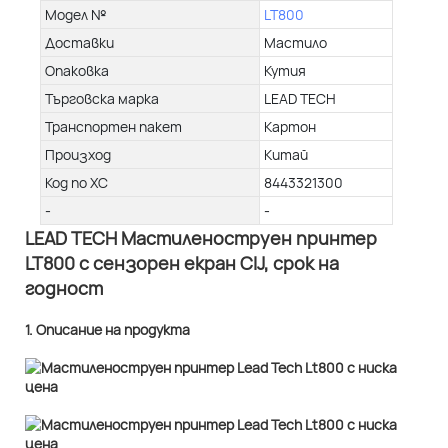
Модел №
LT800
Доставки
Мастило
Опаковка
Кутия
Търговска марка
LEAD TECH
Транспортен пакет
Картон
Произход
Китай
Код по ХС
8443321300
-
-
LEAD TECH Мастиленоструен принтер
LT800 с сензорен екран CIJ, срок на
годност
1. Описание на продукта