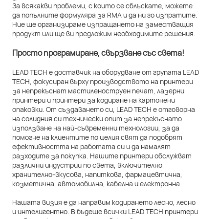
За всякакви проблеми, с които се сблъскате, можете
да попълните формуляра за RMA и да ни го изпратите.
Ние ще организираме изпращането на заместващия
продукт или ще ви предложим необходимите решения.
Просто програмиране, свързване със света!
LEAD TECH е доставчик на оборудване от групата LEAD
TECH, фокусиран върху производството на принтери
за непрекъснат мастиленоструен печат, лазерни
принтери и принтери за кодиране на картонени
опаковки. От създаването си, LEAD TECH е отговорна
на солидния си технически опит за непрекъснато
използване на най-съвременни технологии, за да
помогне на клиентите по целия свят да подобрят
ефективността на работата си и да намалят
разходите за покупка. Нашите принтери обслужват
различни индустрии по света, включително
хранително-вкусова, напиткова, фармацевтична,
козметична, автомобилна, кабелна и електронна.
Нашата визия е да направим кодирането лесно, лесно
и интелигентно. В бъдеще всички LEAD TECH принтери