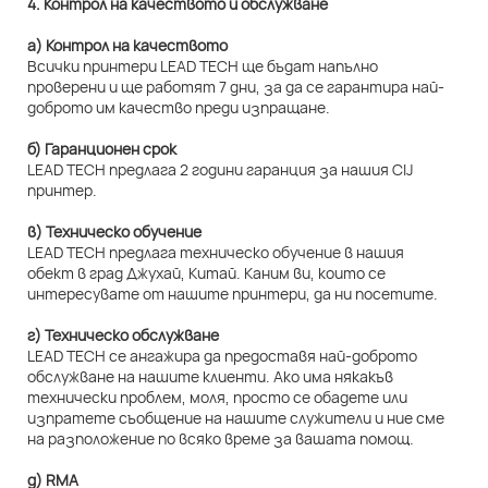
4. Контрол на качеството и обслужване
а) Контрол на качеството
Всички принтери LEAD TECH ще бъдат напълно
проверени и ще работят 7 дни, за да се гарантира най-
доброто им качество преди изпращане.
б) Гаранционен срок
LEAD TECH предлага 2 години гаранция за нашия CIJ
принтер.
в) Техническо обучение
LEAD TECH предлага техническо обучение в нашия
обект в град Джухай, Китай. Каним ви, които се
интересувате от нашите принтери, да ни посетите.
г) Техническо обслужване
LEAD TECH се ангажира да предоставя най-доброто
обслужване на нашите клиенти. Ако има някакъв
технически проблем, моля, просто се обадете или
изпратете съобщение на нашите служители и ние сме
на разположение по всяко време за вашата помощ.
д) RMA