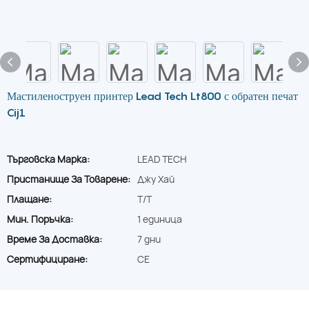
Мастиленоструен принтер Lead Tech Lt800 с обратен печат
Cij1
Търговска Марка:
LEAD TECH
Пристанище За Товарене:
Джу Хай
Плащане:
T/T
Мин. Поръчка:
1 единица
Време За Доставка:
7 дни
Сертифициране:
CE