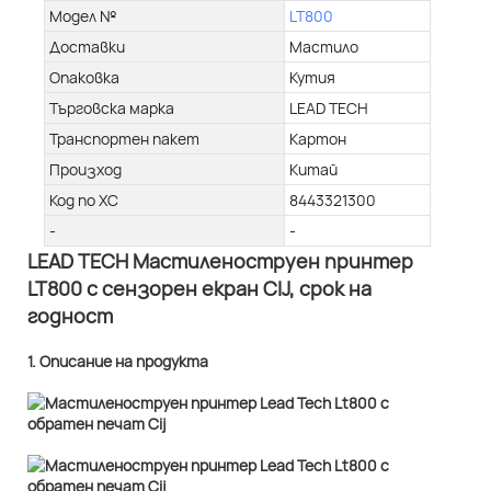
Модел №
LT800
Доставки
Мастило
Опаковка
Кутия
Търговска марка
LEAD TECH
Транспортен пакет
Картон
Произход
Китай
Код по ХС
8443321300
-
-
LEAD TECH Мастиленоструен принтер
LT800 с сензорен екран CIJ, срок на
годност
1. Описание на продукта