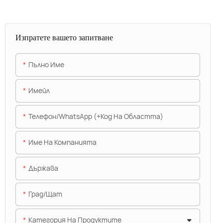
Изпратете вашето запитване
Пълно Име
Имейл
Телефон/WhatsApp (+Код На Областта)
Име На Компанията
Държава
Град/щат
Категория На Продуктите