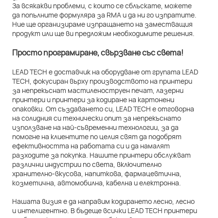
За всякакви проблеми, с които се сблъскате, можете
да попълните формуляра за RMA и да ни го изпратите.
Ние ще организираме изпращането на заместващия
продукт или ще ви предложим необходимите решения.
Просто програмиране, свързване със света!
LEAD TECH е доставчик на оборудване от групата LEAD
TECH, фокусиран върху производството на принтери
за непрекъснат мастиленоструен печат, лазерни
принтери и принтери за кодиране на картонени
опаковки. От създаването си, LEAD TECH е отговорна
на солидния си технически опит за непрекъснато
използване на най-съвременни технологии, за да
помогне на клиентите по целия свят да подобрят
ефективността на работата си и да намалят
разходите за покупка. Нашите принтери обслужват
различни индустрии по света, включително
хранително-вкусова, напиткова, фармацевтична,
козметична, автомобилна, кабелна и електронна.
Нашата визия е да направим кодирането лесно, лесно
и интелигентно. В бъдеще всички LEAD TECH принтери