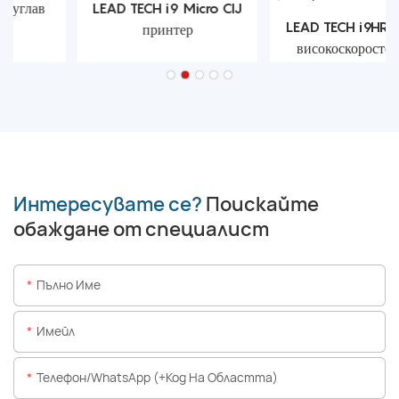
LEAD TECH i9 Micro CIJ
LEAD TECH i9HRS ултра
принтер
високоскоростен CIJ
принтер
Интересувате се?
Поискайте
обаждане от специалист
Пълно Име
Имейл
Телефон/WhatsApp (+Код На Областта)