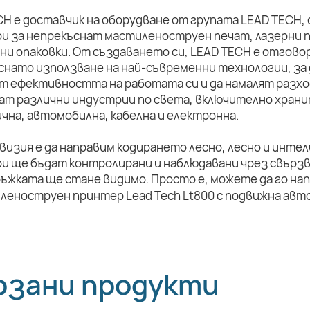
CH е доставчик на оборудване от групата LEAD TECH,
и за непрекъснат мастиленоструен печат, лазерни п
ни опаковки. От създаването си, LEAD TECH е отговор
снато използване на най-съвременни технологии, за 
т ефективността на работата си и да намалят разхо
ат различни индустрии по света, включително храни
чна, автомобилна, кабелна и електронна.
визия е да направим кодирането лесно, лесно и инте
и ще бъдат контролирани и наблюдавани чрез свързв
ръжката ще стане видимо. Просто е, можете да го на
рзани продукти