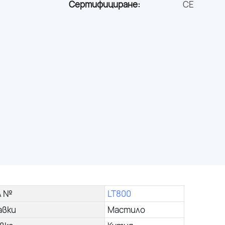
Сертифициране:
CE
л №
LT800
авки
Мастило