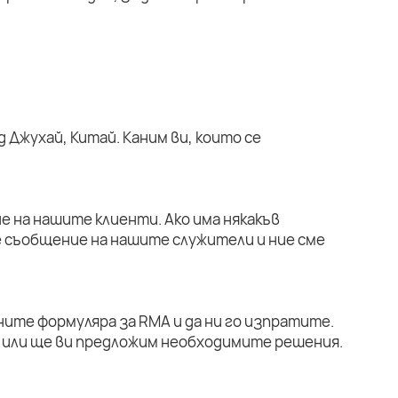
 Джухай, Китай. Каним ви, които се
е на нашите клиенти. Ако има някакъв
е съобщение на нашите служители и ние сме
ните формуляра за RMA и да ни го изпратите.
или ще ви предложим необходимите решения.