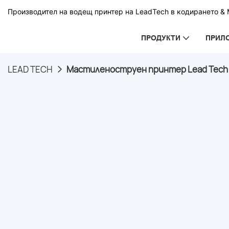
Производител на водещ принтер на LeadTech в кодирането & М
ПРОДУКТИ
ПРИЛ
LEAD TECH
Мастиленоструен принтер Lead Tech L