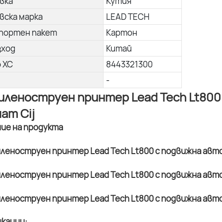
вка
Кутия
вска марка
LEAD TECH
портен пакет
Картон
зход
Китай
о ХС
8443321300
-
леноструен принтер Lead Tech Lt800
ат Cij
ние на продукта
кации: