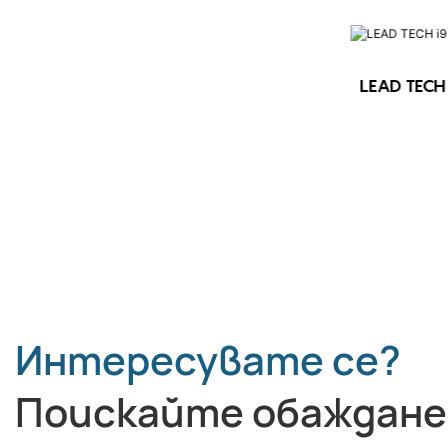
LEAD TECH 
LEAD TECH i9 STD Високоскоростен
CIJ принтер
Интересувате се?
Поискайте обаждане