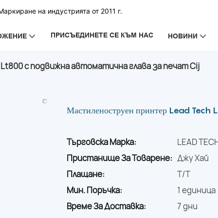
аркиране на индустрията от 2011 г.
ПРИСЪЕДИНЕТЕ СЕ КЪМ НАС
ОЖЕНИЕ
НОВИНИ
t800 с подвижна автоматична глава за печат Cij
Мастиленоструен принтер Lead Tech Lt8
Търговска Марка:
LEAD TEC
Пристанище За Товарене:
Джу Хай
Плащане:
T/T
Мин. Поръчка:
1 единица
Време За Доставка:
7 дни