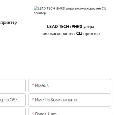
 принтер
LEAD TECH i9HRS ултра
високоскоростен CIJ принтер
Имейл
Областта)
Име На Компанията
Град/щат