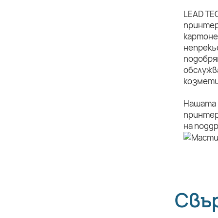
LEAD TE
принтер
картоне
непрекъ
подобря
обслужв
козмети
Нашата 
принтер
на подд
Свъ