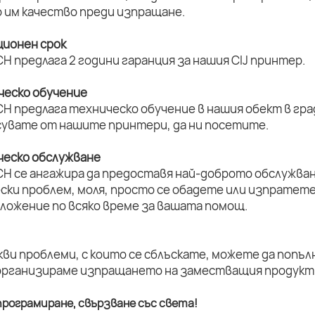
 им качество преди изпращане.
ционен срок
H предлага 2 години гаранция за нашия CIJ принтер.
ическо обучение
H предлага техническо обучение в нашия обект в град
увате от нашите принтери, да ни посетите.
ическо обслужване
CH се ангажира да предоставя най-доброто обслужван
ски проблем, моля, просто се обадете или изпратет
оложение по всяко време за вашата помощ.
кви проблеми, с които се сблъскате, можете да попъл
организираме изпращането на заместващия продукт 
рограмиране, свързване със света!