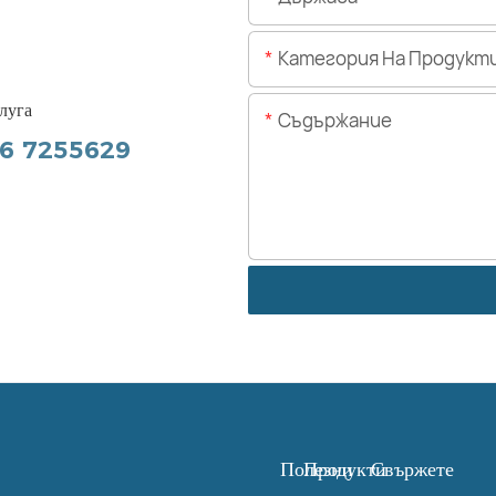
Категория На Продукт
луга
Съдържание
56 7255629
Полезни
Продукти
Свържете