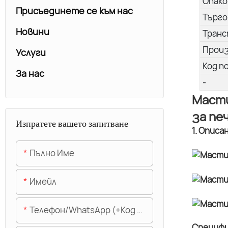
Опако
Присъединете се към нас
Търго
Новини
Транс
Прои
Услуги
Код п
За нас
-
Масти
за печ
Изпратете вашето запитване
1. Описа
Пълно Име
Имейл
Телефон/WhatsApp (+Код На Областта)
Специфи