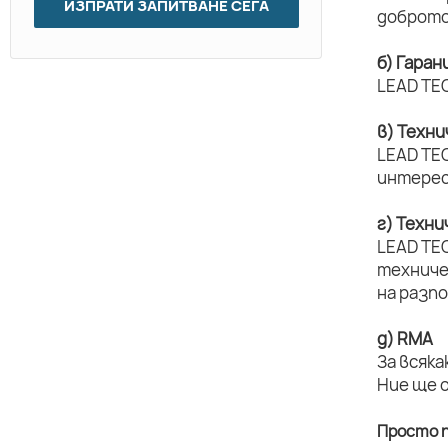
ИЗПРАТИ ЗАПИТВАНЕ СЕГА
доброто
б) Гаран
LEAD TEC
в) Техн
LEAD TEC
интерес
г) Техн
LEAD TE
техниче
на разп
д) RMA
За всяка
Ние ще 
Просто п