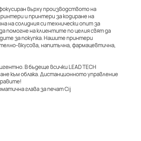
 фокусиран върху производството на
ринтери и принтери за кодиране на
на на солидния си технически опит за
да помогне на клиентите по целия свят да
дите за покупка. Нашите принтери
телно-вкусова, напитъчна, фармацевтична,
лигентно. В бъдеще всички LEAD TECH
ане към облака. Дистанционното управление
правите!