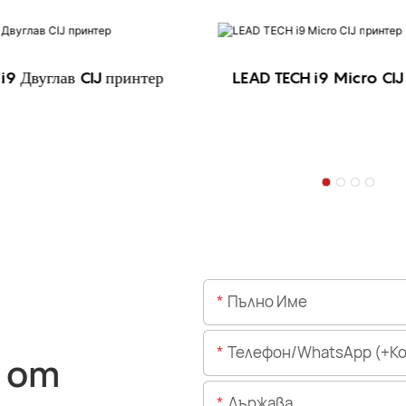
i9 Двуглав CIJ принтер
LEAD TECH i9 Micro CIJ
Пълно Име
Телефон/WhatsApp (+Код На 
 от
Държава