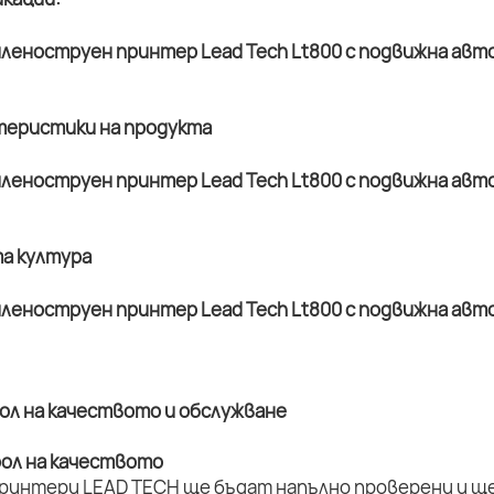
ктеристики на продукта
та култура
рол на качеството и обслужване
рол на качеството
принтери LEAD TECH ще бъдат напълно проверени и ще 