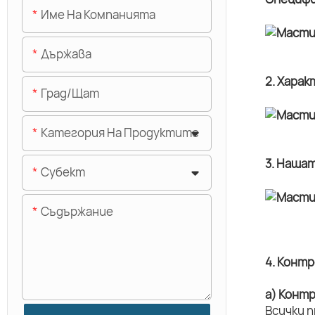
Име На Компанията
Държава
2. Хара
Град/щат
Категория На Продуктите
3. Наша
Субект
Съдържание
4. Конт
а) Конт
Всички 