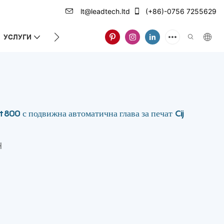
lt@leadtech.ltd
(+86)-0756 7255629
УСЛУГИ
ЗА НАС
00 с подвижна автоматична глава за печат Cij
H