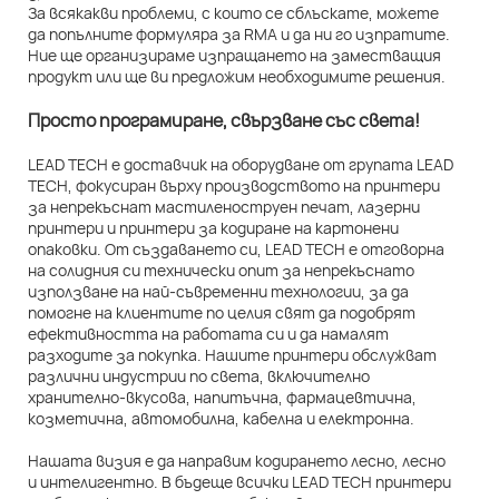
За всякакви проблеми, с които се сблъскате, можете
да попълните формуляра за RMA и да ни го изпратите.
Ние ще организираме изпращането на заместващия
продукт или ще ви предложим необходимите решения.
Просто програмиране, свързване със света!
LEAD TECH е доставчик на оборудване от групата LEAD
TECH, фокусиран върху производството на принтери
за непрекъснат мастиленоструен печат, лазерни
принтери и принтери за кодиране на картонени
опаковки. От създаването си, LEAD TECH е отговорна
на солидния си технически опит за непрекъснато
използване на най-съвременни технологии, за да
помогне на клиентите по целия свят да подобрят
ефективността на работата си и да намалят
разходите за покупка. Нашите принтери обслужват
различни индустрии по света, включително
хранително-вкусова, напитъчна, фармацевтична,
козметична, автомобилна, кабелна и електронна.
Нашата визия е да направим кодирането лесно, лесно
и интелигентно. В бъдеще всички LEAD TECH принтери