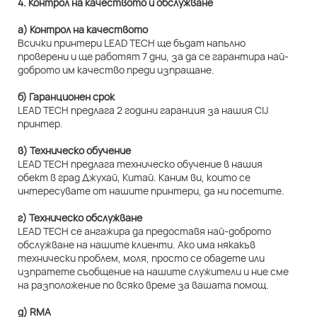
4. Контрол на качеството и обслужване
а) Контрол на качеството
Всички принтери LEAD TECH ще бъдат напълно
проверени и ще работят 7 дни, за да се гарантира най-
доброто им качество преди изпращане.
б) Гаранционен срок
LEAD TECH предлага 2 години гаранция за нашия CIJ
принтер.
в) Техническо обучение
LEAD TECH предлага техническо обучение в нашия
обект в град Джухай, Китай. Каним ви, които се
интересувате от нашите принтери, да ни посетите.
г) Техническо обслужване
LEAD TECH се ангажира да предоставя най-доброто
обслужване на нашите клиенти. Ако има някакъв
технически проблем, моля, просто се обадете или
изпратете съобщение на нашите служители и ние сме
на разположение по всяко време за вашата помощ.
д) RMA