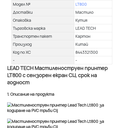
Модел №
LT800
Доставки
Мастило
Опаковка
Кутия
Търговска марка
LEAD TECH
Транспортен пакет
Картон
Произход
Китай
Код по ХС
8443321300
-
-
LEAD TECH Мастиленоструен принтер
LT800 с сензорен екран CIJ, срок на
годност
1. Описание на продукта