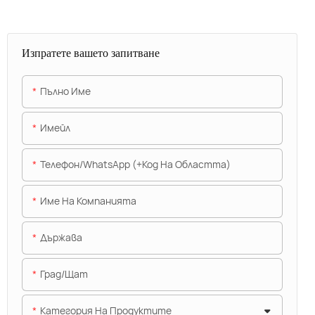
Изпратете вашето запитване
Пълно Име
Имейл
Телефон/WhatsApp (+Код На Областта)
Име На Компанията
Държава
Град/щат
Категория На Продуктите