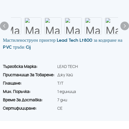
Мастиленоструен принтер Lead Tech Lt800 за кодиране на
PVC тръби Cij
Търговска Марка:
LEAD TECH
Пристанище За Товарене:
Джу Хай
Плащане:
T/T
Мин. Поръчка:
1 единица
Време За Доставка:
7 дни
Сертифициране:
CE