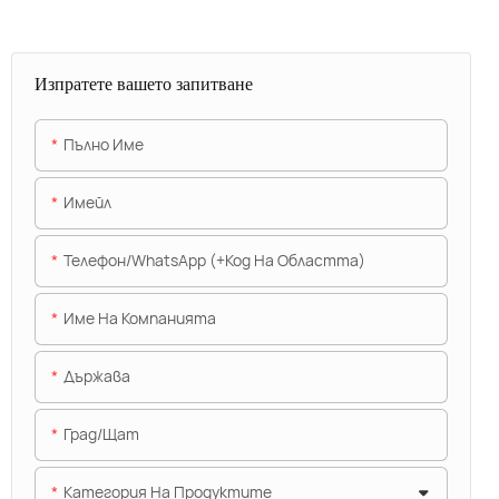
Изпратете вашето запитване
Пълно Име
Имейл
Телефон/WhatsApp (+Код На Областта)
Име На Компанията
Държава
Град/щат
Категория На Продуктите