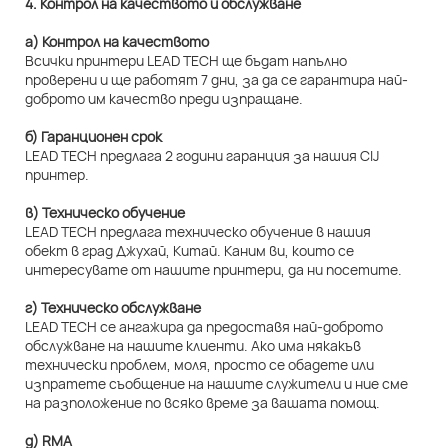
4. Контрол на качеството и обслужване
а) Контрол на качеството
Всички принтери LEAD TECH ще бъдат напълно
проверени и ще работят 7 дни, за да се гарантира най-
доброто им качество преди изпращане.
б) Гаранционен срок
LEAD TECH предлага 2 години гаранция за нашия CIJ
принтер.
в) Техническо обучение
LEAD TECH предлага техническо обучение в нашия
обект в град Джухай, Китай. Каним ви, които се
интересувате от нашите принтери, да ни посетите.
г) Техническо обслужване
LEAD TECH се ангажира да предоставя най-доброто
обслужване на нашите клиенти. Ако има някакъв
технически проблем, моля, просто се обадете или
изпратете съобщение на нашите служители и ние сме
на разположение по всяко време за вашата помощ.
д) RMA