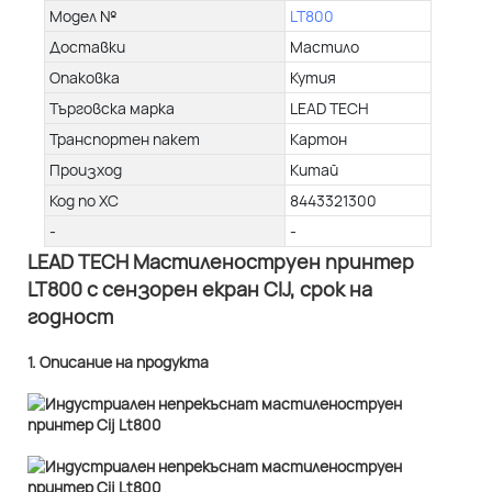
Модел №
LT800
Доставки
Мастило
Опаковка
Кутия
Търговска марка
LEAD TECH
Транспортен пакет
Картон
Произход
Китай
Код по ХС
8443321300
-
-
LEAD TECH Мастиленоструен принтер
LT800 с сензорен екран CIJ, срок на
годност
1. Описание на продукта