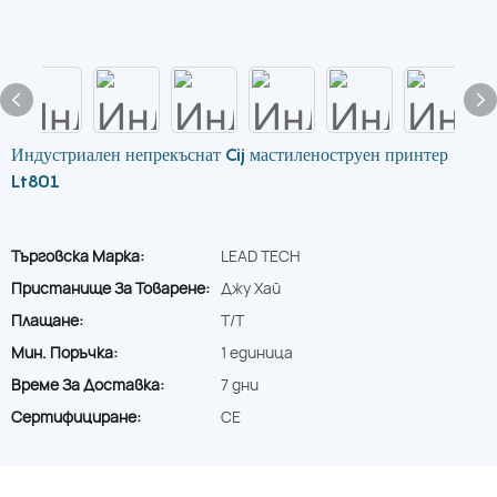
Индустриален непрекъснат Cij мастиленоструен принтер
Lt801
Търговска Марка:
LEAD TECH
Пристанище За Товарене:
Джу Хай
Плащане:
T/T
Мин. Поръчка:
1 единица
Време За Доставка:
7 дни
Сертифициране:
CE