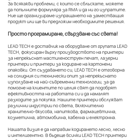
За всякакви проблеми, с които се сблъскате, можете
да попълните формуляра за RMA и да ни го изпратите.
Ние ще организираме изпращането на заместващия
продукт или ще ви предложим необходимите решения.
Просто програмиране, свързване със света!
LEAD TECH е доставчик на оборудване от групата LEAD
TECH, фокусиран върху производството на принтери
за непрекъснат мастиленоструен печат, лазерни
принтери и принтери за кодиране на картонени
опаковки. От създаването си, LEAD TECH е отговорна
на солидния си технически опит за непрекъснато
използване на най-съвременни технологии, за да
помогне на клиентите по целия свят да подобрят
ефективността на работата си и да намалят
разходите за покупка. Нашите принтери обслужват
различни индустрии по света, включително
хранително-вкусова, напиткова, фармацевтична,
козметична, автомобилна, кабелна и електронна.
Нашата визия е да направим кодирането лесно, лесно
и интелигентно. В бъдеще всички LEAD TECH принтери