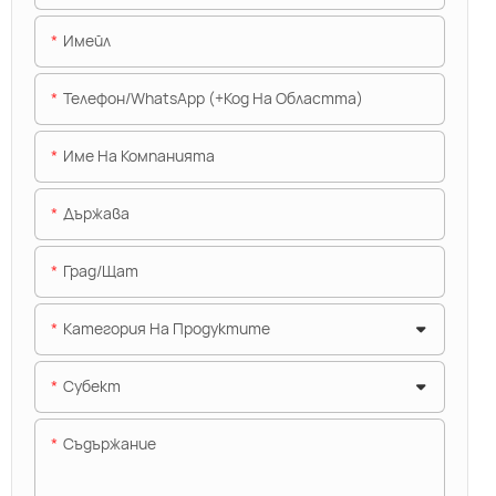
Имейл
Телефон/WhatsApp (+Код На Областта)
Име На Компанията
Държава
Град/щат
Категория На Продуктите
Субект
Съдържание