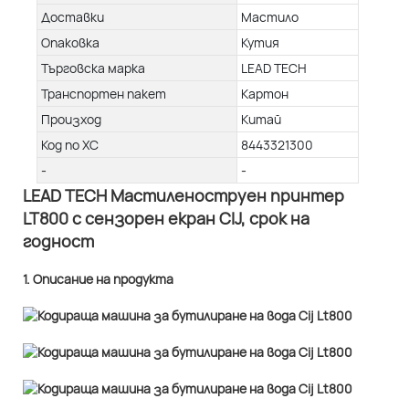
Доставки
Мастило
Опаковка
Кутия
Търговска марка
LEAD TECH
Транспортен пакет
Картон
Произход
Китай
Код по ХС
8443321300
-
-
LEAD TECH Мастиленоструен принтер
LT800 с сензорен екран CIJ, срок на
годност
1. Описание на продукта