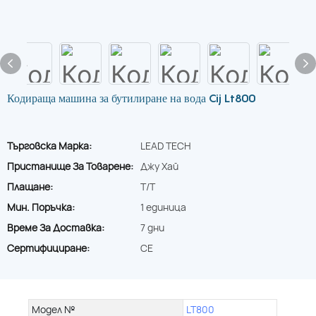
Кодираща машина за бутилиране на вода Cij Lt800
Търговска Марка:
LEAD TECH
Пристанище За Товарене:
Джу Хай
Плащане:
T/T
Мин. Поръчка:
1 единица
Време За Доставка:
7 дни
Сертифициране:
CE
Модел №
LT800