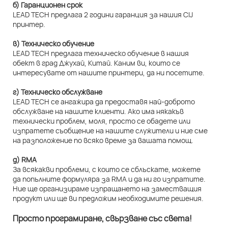
б) Гаранционен срок
LEAD TECH предлага 2 години гаранция за нашия CIJ
принтер.
в) Техническо обучение
LEAD TECH предлага техническо обучение в нашия
обект в град Джухай, Китай. Каним ви, които се
интересувате от нашите принтери, да ни посетите.
г) Техническо обслужване
LEAD TECH се ангажира да предоставя най-доброто
обслужване на нашите клиенти. Ако има някакъв
технически проблем, моля, просто се обадете или
изпратете съобщение на нашите служители и ние сме
на разположение по всяко време за вашата помощ.
д) RMA
За всякакви проблеми, с които се сблъскате, можете
да попълните формуляра за RMA и да ни го изпратите.
Ние ще организираме изпращането на заместващия
продукт или ще ви предложим необходимите решения.
Просто програмиране, свързване със света!