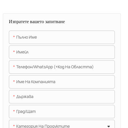
Изпратете вашето запитване
Пълно Име
Имейл
Телефон/WhatsApp (+Код На Областта)
Име На Компанията
Държава
Град/щат
Категория На Продуктите