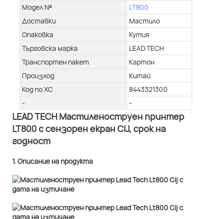
Модел №
LT800
Доставки
Мастило
Опаковка
Кутия
Търговска марка
LEAD TECH
Транспортен пакет
Картон
Произход
Китай
Код по ХС
8443321300
-
-
LEAD TECH Мастиленоструен принтер
LT800 с сензорен екран CIJ, срок на
годност
1. Описание на продукта