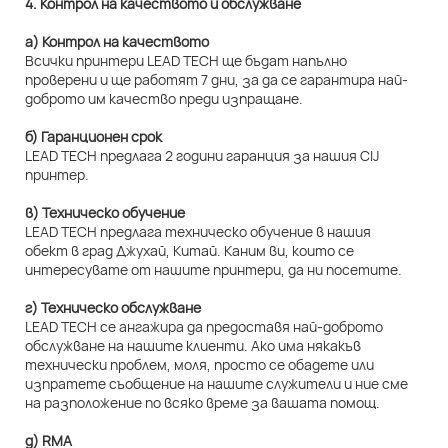
4. Контрол на качеството и обслужване
а) Контрол на качеството
Всички принтери LEAD TECH ще бъдат напълно
проверени и ще работят 7 дни, за да се гарантира най-
доброто им качество преди изпращане.
б) Гаранционен срок
LEAD TECH предлага 2 години гаранция за нашия CIJ
принтер.
в) Техническо обучение
LEAD TECH предлага техническо обучение в нашия
обект в град Джухай, Китай. Каним ви, които се
интересувате от нашите принтери, да ни посетите.
г) Техническо обслужване
LEAD TECH се ангажира да предоставя най-доброто
обслужване на нашите клиенти. Ако има някакъв
технически проблем, моля, просто се обадете или
изпратете съобщение на нашите служители и ние сме
на разположение по всяко време за вашата помощ.
д) RMA