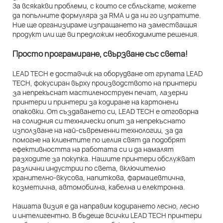
За всякакви проблеми, с които се сблъскате, можете
да попълните формуляра за RMA и да ни го изпратите.
Ние ще организираме изпращането на заместващия
продукт или ще ви предложим необходимите решения.
Просто програмиране, свързване със света!
LEAD TECH е доставчик на оборудване от групата LEAD
TECH, фокусиран върху производството на принтери
за непрекъснат мастиленоструен печат, лазерни
принтери и принтери за кодиране на картонени
опаковки. От създаването си, LEAD TECH е отговорна
на солидния си технически опит за непрекъснато
използване на най-съвременни технологии, за да
помогне на клиентите по целия свят да подобрят
ефективността на работата си и да намалят
разходите за покупка. Нашите принтери обслужват
различни индустрии по света, включително
хранително-вкусова, напиткова, фармацевтична,
козметична, автомобилна, кабелна и електронна.
Нашата визия е да направим кодирането лесно, лесно
и интелигентно. В бъдеще всички LEAD TECH принтери