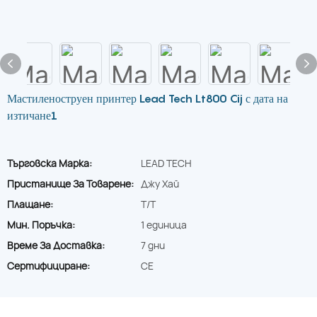
Мастиленоструен принтер Lead Tech Lt800 Cij с дата на
изтичане1
Търговска Марка:
LEAD TECH
Пристанище За Товарене:
Джу Хай
Плащане:
T/T
Мин. Поръчка:
1 единица
Време За Доставка:
7 дни
Сертифициране:
CE