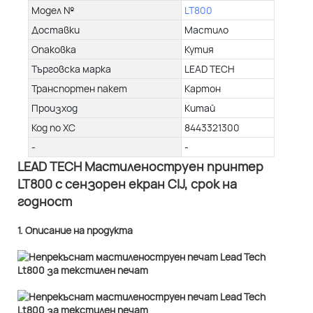
Модел №
LT800
Доставки
Мастило
Опаковка
Кутия
Търговска марка
LEAD TECH
Транспортен пакет
Картон
Произход
Китай
Код по ХС
8443321300
-
-
LEAD TECH Мастиленоструен принтер
LT800 с сензорен екран CIJ, срок на
годност
1. Описание на продукта