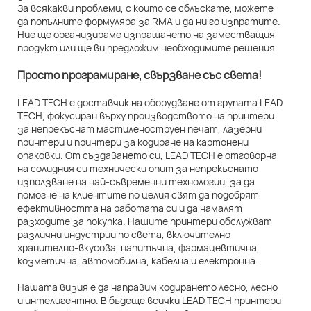
За всякакви проблеми, с които се сблъскате, можете
да попълните формуляра за RMA и да ни го изпратите.
Ние ще организираме изпращането на заместващия
продукт или ще ви предложим необходимите решения.
Просто програмиране, свързване със света!
LEAD TECH е доставчик на оборудване от групата LEAD
TECH, фокусиран върху производството на принтери
за непрекъснат мастиленоструен печат, лазерни
принтери и принтери за кодиране на картонени
опаковки. От създаването си, LEAD TECH е отговорна
на солидния си технически опит за непрекъснато
използване на най-съвременни технологии, за да
помогне на клиентите по целия свят да подобрят
ефективността на работата си и да намалят
разходите за покупка. Нашите принтери обслужват
различни индустрии по света, включително
хранително-вкусова, напитъчна, фармацевтична,
козметична, автомобилна, кабелна и електронна.
Нашата визия е да направим кодирането лесно, лесно
и интелигентно. В бъдеще всички LEAD TECH принтери