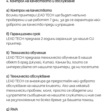
4. Контрол на качеството и обслужване
а) Контрол на качеството
Всички принтери LEAD TECH ще бъдат напълно
проверени и ще работят 7 дни, за да се гарантира най-
доброто им качество преди изпращане.
б) Гаранционен срок
LEAD TECH предлага 2 години гаранция за нашия CIJ
принтер.
в) Техническо обучение
LEAD TECH предлага техническо обучение в нашия
обект в град Джухай, Китай. Каним ви, които се
интересувате от нашите принтери, да ни посетите.
г) Техническо обслужване
LEAD TECH се ангажира да предоставя най-доброто
обслужване на нашите клиенти. Ако има някакъв
технически проблем, моля, просто се обадете или
изпратете съобщение на нашите служители и ние сме
на разположение по всяко време за вашата помощ.
д) RMA