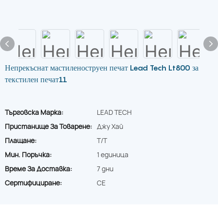
Непрекъснат мастиленоструен печат Lead Tech Lt800 за
текстилен печат11
Търговска Марка:
LEAD TECH
Пристанище За Товарене:
Джу Хай
Плащане:
T/T
Мин. Поръчка:
1 единица
Време За Доставка:
7 дни
Сертифициране:
CE