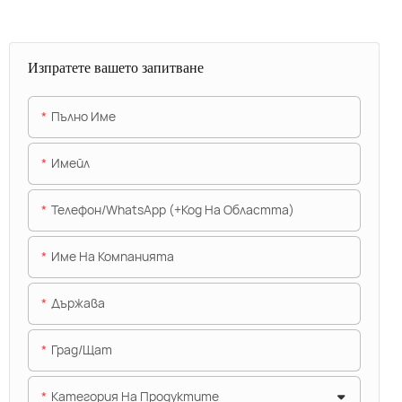
Изпратете вашето запитване
Пълно Име
Имейл
Телефон/WhatsApp (+Код На Областта)
Име На Компанията
Държава
Град/щат
Категория На Продуктите