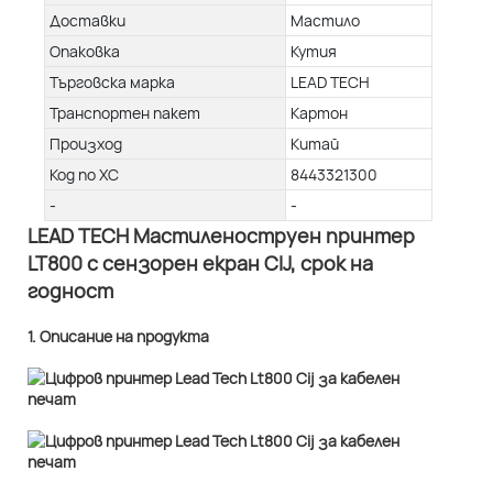
Доставки
Мастило
Опаковка
Кутия
Търговска марка
LEAD TECH
Транспортен пакет
Картон
Произход
Китай
Код по ХС
8443321300
-
-
LEAD TECH Мастиленоструен принтер
LT800 с сензорен екран CIJ, срок на
годност
1. Описание на продукта