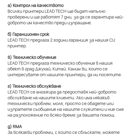
а) Контрол на качеството
Всички принтери LEAD TECH ще бъдат напълно
проверени и ще работят 7 дни, за да се гарантира най-
доброто им качество преди изпращане.
б) Гаранционен срок
LEAD TECH предлага 2 години гаранция за нашия CIJ
принтер.
в) Техническо обучение
LEAD TECH предлага техническо обучение в нашия
обект в град Джухай, Китай. Каним ви, които се
интересувате от нашите принтери, да ни посетите.
г) Техническо обслужване
LEAD TECH се ангажира да предоставя най-доброто
обслужване на нашите клиенти. Ако има някакъв
технически проблем, моля, просто се обадете или
изпратете съобщение на нашите служители и ние сме
на разположение по всяко време за вашата помощ.
д) RMA
За всякакви проблеми, с които се сблъскате, можете