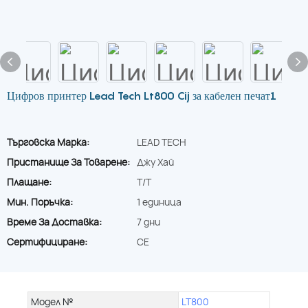
Цифров принтер Lead Tech Lt800 Cij за кабелен печат1
Търговска Марка:
LEAD TECH
Пристанище За Товарене:
Джу Хай
Плащане:
T/T
Мин. Поръчка:
1 единица
Време За Доставка:
7 дни
Сертифициране:
CE
Модел №
LT800