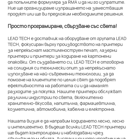
да попълните формуляра за RMA и да ни го изпратите.
Ние ще организираме изпращането на заместващия
продукт или ще ви предложим необходимите решения.
Просто програмиране, свързване със света!
LEAD TECH е доставчик на оборудване от групата LEAD
TECH, фокусиран върху производството на принтери
за непрекъснат мастиленоструен печат, лазерни
принтери и принтери за кодиране на картонени
опаковки. От създаването си, LEAD TECH е отговорна
на солидния си технически опит за непрекъснато
използване на най-съвременни технологии, за да
помогне на клиентите по целия свят да подобрят
ефективността на работата си и да намалят
разходите за покупка. Нашите принтери обслужват
различни индустрии по света, включително
хранително-вкусова, напитъчна, фармацевтична,
козметична, автомобилна, кабелна и електронна.
Нашата визия е да направим кодирането лесно, лесно
и интелигентно. В бъдеще всички LEAD TECH принтери
ще бъдат контролирани и наблюдавани чрез
свързване към облака. Дистанционното управление на