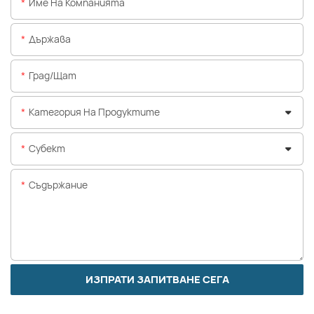
Име На Компанията
Държава
Град/щат
Категория На Продуктите
Субект
Съдържание
ИЗПРАТИ ЗАПИТВАНЕ СЕГА