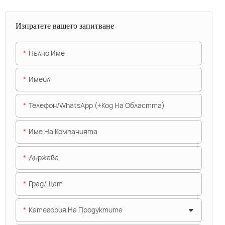
Изпратете вашето запитване
Пълно Име
Имейл
Телефон/WhatsApp (+Код На Областта)
Име На Компанията
Държава
Град/щат
Категория На Продуктите