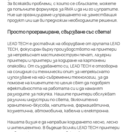
За всякакви проблеми, с които се сблъскате, можете
да попълните формуляра за RMA и да ни го изпратите.
Ние ще организираме изпращането на заместващия
продукт или ще ви предложим необходимите решения.
Просто програмиране, свързване със света!
LEAD TECH е доставчик на оборудване от групата LEAD
TECH, фокусиран върху производството на принтери
за непрекъснат мастиленоструен печат, лазерни
принтери и принтери за кодиране на картонени
опаковки. От създаването си, LEAD TECH е отговорна
на солидния си технически опит за непрекъснато
използване на най-съвременни технологии, за да
помогне на клиентите по целия свят да подобрят
ефективността на работата си и да намалят
разходите за покупка. Нашите принтери обслужват
различни индустрии по света, включително
хранително-вкусова, напитъчна, фармацевтична,
козметична, автомобилна, кабелна и електронна.
Нашата визия е да направим кодирането лесно, лесно
и интелигентно. В бъдеще всички LEAD TECH принтери