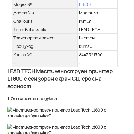
Модел №
LT800
Доставки
Мастило
Опаковка
Кутия
Търговска марка
LEAD TECH
Транспортен пакет
Картон
Произход
Китай
Код по ХС
8443321300
-
-
LEAD TECH Мастиленоструен принтер
LT800 с сензорен екран CIJ, срок на
годност
1. Описание на продукта