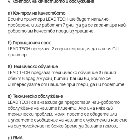
4. Контрол на качеството и обслужване
а) Контрол на качеството
Всички принтери LEAD TECH ще бъдат напълно
проверени и ще работят 7 дни, за да се гарантира най-
доброто им качество преди изпращане.
б) Гаранционен срок
LEAD TECH предлага 2 години гаранция за нашия CIJ
принтер.
в) Техническо обучение
LEAD TECH предлага техническо обучение в нашия
обект в град Джухай, Китай. Каним ви, които се
интересувате от нашите принтери, да ни посетите.
г) Техническо обслужване
LEAD TECH се ангажира да предоставя най-доброто
обслужване на нашите клиенти. Ако има някакъв
технически проблем, моля, просто се обадете или
изпратете съобщение на нашите служители и ние сме
на разположение по всяко време за вашата помощ.
д) RMA