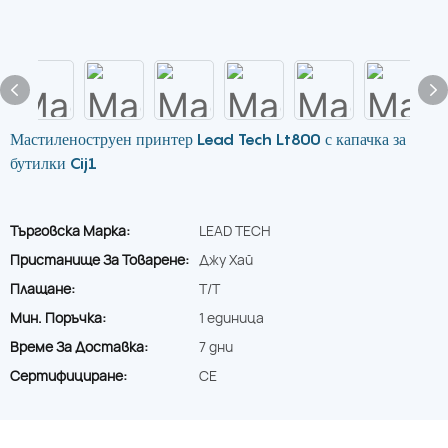
Мастиленоструен принтер Lead Tech Lt800 с капачка за
бутилки Cij1
Търговска Марка:
LEAD TECH
Пристанище За Товарене:
Джу Хай
Плащане:
T/T
Мин. Поръчка:
1 единица
Време За Доставка:
7 дни
Сертифициране:
CE