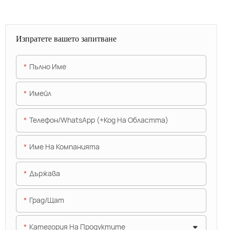
Изпратете вашето запитване
Пълно Име
Имейл
Телефон/WhatsApp (+Код На Областта)
Име На Компанията
Държава
Град/щат
Категория На Продуктите