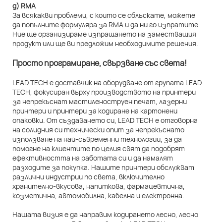
д) RMA
За всякакви проблеми, с които се сблъскате, можете
да попълните формуляра за RMA и да ни го изпратите.
Ние ще организираме изпращането на заместващия
продукт или ще ви предложим необходимите решения.
Просто програмиране, свързване със света!
LEAD TECH е доставчик на оборудване от групата LEAD
TECH, фокусиран върху производството на принтери
за непрекъснат мастиленоструен печат, лазерни
принтери и принтери за кодиране на картонени
опаковки. От създаването си, LEAD TECH е отговорна
на солидния си технически опит за непрекъснато
използване на най-съвременни технологии, за да
помогне на клиентите по целия свят да подобрят
ефективността на работата си и да намалят
разходите за покупка. Нашите принтери обслужват
различни индустрии по света, включително
хранително-вкусова, напиткова, фармацевтична,
козметична, автомобилна, кабелна и електронна.
Нашата визия е да направим кодирането лесно, лесно