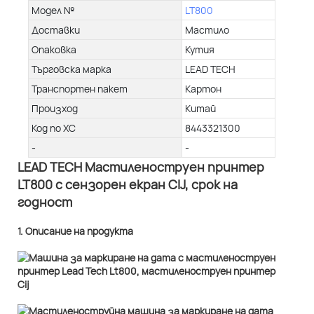
Модел №
LT800
Доставки
Мастило
Опаковка
Кутия
Търговска марка
LEAD TECH
Транспортен пакет
Картон
Произход
Китай
Код по ХС
8443321300
-
-
LEAD TECH Мастиленоструен принтер
LT800 с сензорен екран CIJ, срок на
годност
1. Описание на продукта