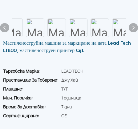
Мастиленоструйна машина за маркиране на дата Lead Tech
Lt800, мастиленоструен принтер Cij1
Търговска Марка:
LEAD TECH
Пристанище За Товарене:
Джу Хай
Плащане:
T/T
Мин. Поръчка:
1 единица
Време За Доставка:
7 дни
Сертифициране:
CE