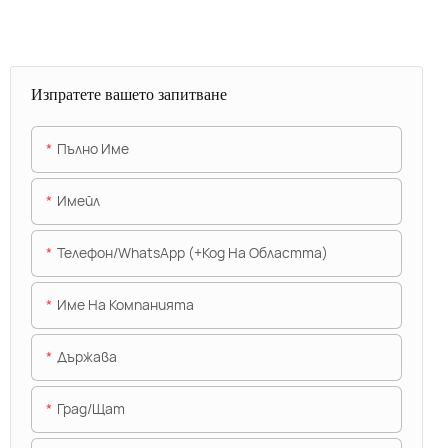
Изпратете вашето запитване
Пълно Име
Имейл
Телефон/WhatsApp (+Код На Областта)
Име На Компанията
Държава
Град/щат