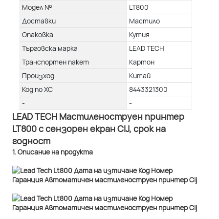
Модел №
LT800
Доставки
Мастило
Опаковка
Кутия
Търговска марка
LEAD TECH
Транспортен пакет
Картон
Произход
Китай
Код по ХС
8443321300
-
-
LEAD TECH Мастиленоструен принтер
LT800 с сензорен екран CIJ, срок на
годност
1. Описание на продукта