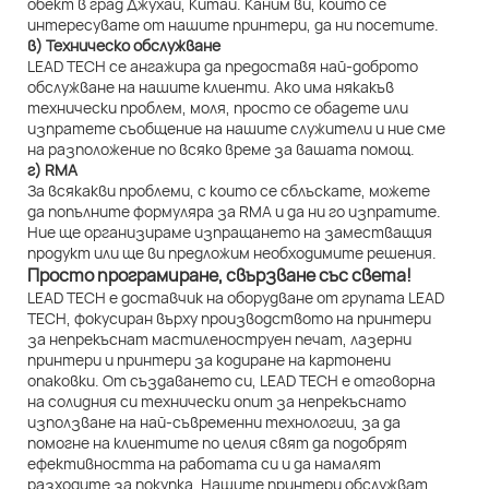
обект в град Джухай, Китай. Каним ви, които се
интересувате от нашите принтери, да ни посетите.
в) Техническо обслужване
LEAD TECH се ангажира да предоставя най-доброто
обслужване на нашите клиенти. Ако има някакъв
технически проблем, моля, просто се обадете или
изпратете съобщение на нашите служители и ние сме
на разположение по всяко време за вашата помощ.
г) RMA
За всякакви проблеми, с които се сблъскате, можете
да попълните формуляра за RMA и да ни го изпратите.
Ние ще организираме изпращането на заместващия
продукт или ще ви предложим необходимите решения.
Просто програмиране, свързване със света!
LEAD TECH е доставчик на оборудване от групата LEAD
TECH, фокусиран върху производството на принтери
за непрекъснат мастиленоструен печат, лазерни
принтери и принтери за кодиране на картонени
опаковки. От създаването си, LEAD TECH е отговорна
на солидния си технически опит за непрекъснато
използване на най-съвременни технологии, за да
помогне на клиентите по целия свят да подобрят
ефективността на работата си и да намалят
разходите за покупка. Нашите принтери обслужват