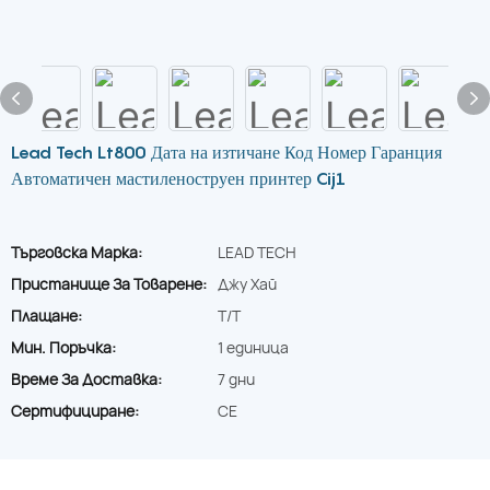
Lead Tech Lt800 Дата на изтичане Код Номер Гаранция
Автоматичен мастиленоструен принтер Cij1
Търговска Марка:
LEAD TECH
Пристанище За Товарене:
Джу Хай
Плащане:
T/T
Мин. Поръчка:
1 единица
Време За Доставка:
7 дни
Сертифициране:
CE