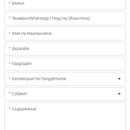
Имейл
Телефон/WhatsApp (+Код На Областта)
Име На Компанията
Държава
Град/щат
Категория На Продуктите
Субект
Съдържание