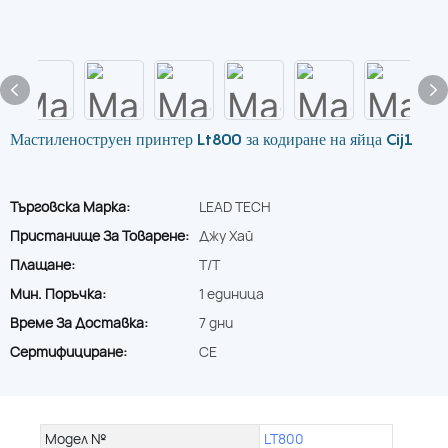
Мастиленоструен принтер Lt800 за кодиране на яйца Cij1
Търговска Марка:
LEAD TECH
Пристанище За Товарене:
Джу Хай
Плащане:
T/T
Мин. Поръчка:
1 единица
Време За Доставка:
7 дни
Сертифициране:
CE
Модел №
LT800