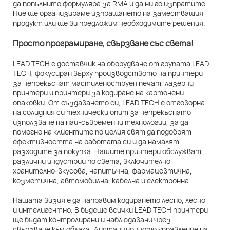
да попълните формуляра за RMA и да ни го изпратите.
Ние ще организираме изпращането на заместващия
продукт или ще ви предложим необходимите решения.
Просто програмиране, свързване със света!
LEAD TECH е доставчик на оборудване от групата LEAD
TECH, фокусиран върху производството на принтери
за непрекъснат мастиленоструен печат, лазерни
принтери и принтери за кодиране на картонени
опаковки. От създаването си, LEAD TECH е отговорна
на солидния си технически опит за непрекъснато
използване на най-съвременни технологии, за да
помогне на клиентите по целия свят да подобрят
ефективността на работата си и да намалят
разходите за покупка. Нашите принтери обслужват
различни индустрии по света, включително
хранително-вкусова, напитъчна, фармацевтична,
козметична, автомобилна, кабелна и електронна.
Нашата визия е да направим кодирането лесно, лесно
и интелигентно. В бъдеще всички LEAD TECH принтери
ще бъдат контролирани и наблюдавани чрез
свързване към облака. Дистанционното управление на