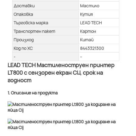
Доставки
Мастило
Опаковка
Кутия
Търговска марка
LEAD TECH
Транспортен пакет
Картон
Произход
Китай
Код по ХС
8443321300
-
-
LEAD TECH Мастиленоструен принтер
LT800 с сензорен екран CIJ, срок на
годност
1. Описание на продукта