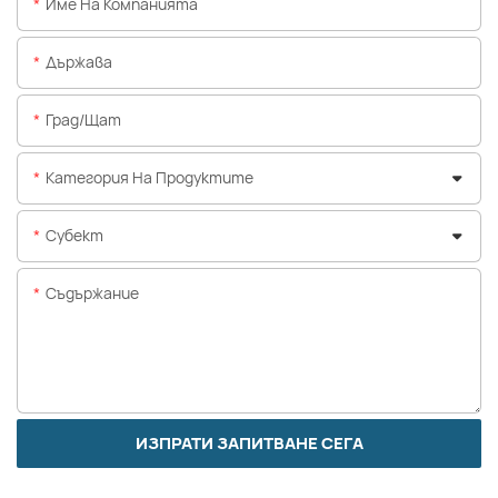
Име На Компанията
Държава
Град/щат
Категория На Продуктите
Субект
Съдържание
ИЗПРАТИ ЗАПИТВАНЕ СЕГА