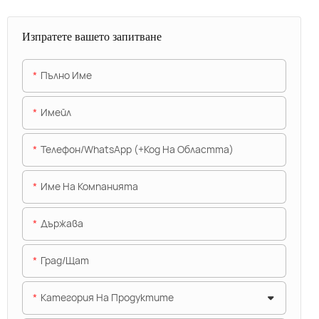
Изпратете вашето запитване
Пълно Име
Имейл
Телефон/WhatsApp (+Код На Областта)
Име На Компанията
Държава
Град/щат
Категория На Продуктите