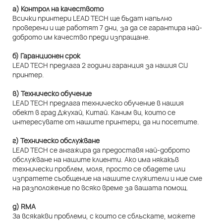
а) Контрол на качеството
Всички принтери LEAD TECH ще бъдат напълно
проверени и ще работят 7 дни, за да се гарантира най-
доброто им качество преди изпращане.
б) Гаранционен срок
LEAD TECH предлага 2 години гаранция за нашия CIJ
принтер.
в) Техническо обучение
LEAD TECH предлага техническо обучение в нашия
обект в град Джухай, Китай. Каним ви, които се
интересувате от нашите принтери, да ни посетите.
г) Техническо обслужване
LEAD TECH се ангажира да предоставя най-доброто
обслужване на нашите клиенти. Ако има някакъв
технически проблем, моля, просто се обадете или
изпратете съобщение на нашите служители и ние сме
на разположение по всяко време за вашата помощ.
д) RMA
За всякакви проблеми, с които се сблъскате, можете