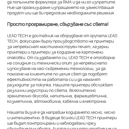
да попълните формуляра за RMA и да ни го изпратите.
Ние ще организираме изпращането на заместващия
продукт или ще ви предложим необходимите решения.
Просто програмиране, свързване със света!
LEAD TECH е доставчик на оборудване от групата LEAD
TECH, фокусиран върху производството на принтери
за непрекъснат мастиленоструен печат, лазерни
принтери и принтери за кодиране на картонени
опаковки. От създаването си, LEAD TECH е отговорна
на солидния си технически опит за непрекъснато
използване на най-съвременни технологии, за да
помогне на клиентите по целия свят да подобрят
ефективността на работата си и да намалят
разходите за покупка. Нашите принтери обслужват
различни индустрии по света, включително
хранително-вкусова, напитъчна, фармацевтична,
козметична, автомобилна, кабелна и електронна.
Нашата визия е да направим кодирането лесно, лесно
и интелигентно. В бъдеще всички LEAD TECH принтери
ще бъдат контролирани и наблюдавани чрез
свързване към облака. Дистанционното управление на