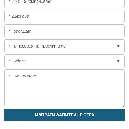
Име На Компанията
Държава
Град/щат
Категория На Продуктите
Субект
Съдържание
ИЗПРАТИ ЗАПИТВАНЕ СЕГА