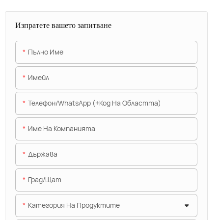
Изпратете вашето запитване
Пълно Име
Имейл
Телефон/WhatsApp (+Код На Областта)
Име На Компанията
Държава
Град/щат
Категория На Продуктите