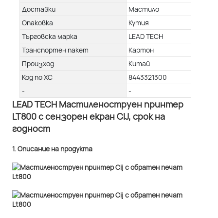
Доставки
Мастило
Опаковка
Кутия
Търговска марка
LEAD TECH
Транспортен пакет
Картон
Произход
Китай
Код по ХС
8443321300
-
-
LEAD TECH Мастиленоструен принтер
LT800 с сензорен екран CIJ, срок на
годност
1. Описание на продукта