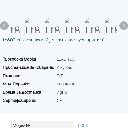
Lt800 обратен печат Cij мастиленоструен принтер1
Търговска Марка:
LEAD TECH
Пристанище За Товарене:
Джу Хай
Плащане:
T/T
Мин. Поръчка:
1 единица
Време За Доставка:
7 дни
Сертифициране:
CE
Модел №
LT800