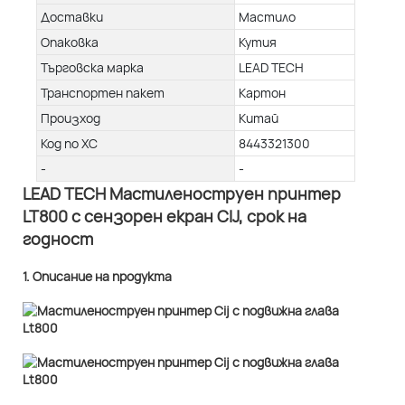
Доставки
Мастило
Опаковка
Кутия
Търговска марка
LEAD TECH
Транспортен пакет
Картон
Произход
Китай
Код по ХС
8443321300
-
-
LEAD TECH Мастиленоструен принтер
LT800 с сензорен екран CIJ, срок на
годност
1. Описание на продукта