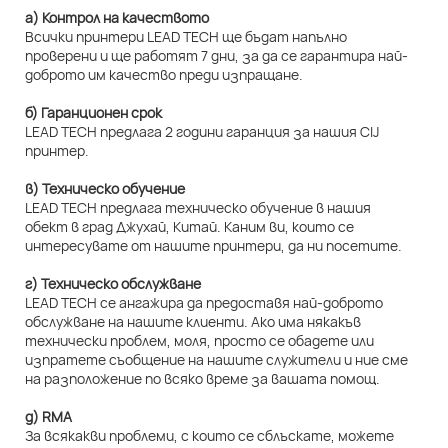
а) Контрол на качеството
Всички принтери LEAD TECH ще бъдат напълно
проверени и ще работят 7 дни, за да се гарантира най-
доброто им качество преди изпращане.
б) Гаранционен срок
LEAD TECH предлага 2 години гаранция за нашия CIJ
принтер.
в) Техническо обучение
LEAD TECH предлага техническо обучение в нашия
обект в град Джухай, Китай. Каним ви, които се
интересувате от нашите принтери, да ни посетите.
г) Техническо обслужване
LEAD TECH се ангажира да предоставя най-доброто
обслужване на нашите клиенти. Ако има някакъв
технически проблем, моля, просто се обадете или
изпратете съобщение на нашите служители и ние сме
на разположение по всяко време за вашата помощ.
д) RMA
За всякакви проблеми, с които се сблъскате, можете