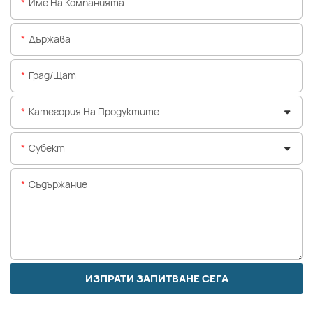
Име На Компанията
Държава
Град/щат
Категория На Продуктите
Субект
Съдържание
ИЗПРАТИ ЗАПИТВАНЕ СЕГА