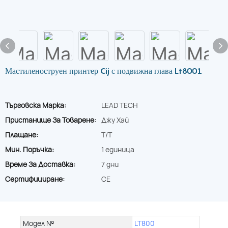
Мастиленоструен принтер Cij с подвижна глава Lt8001
Търговска Марка:
LEAD TECH
Пристанище За Товарене:
Джу Хай
Плащане:
T/T
Мин. Поръчка:
1 единица
Време За Доставка:
7 дни
Сертифициране:
CE
Модел №
LT800