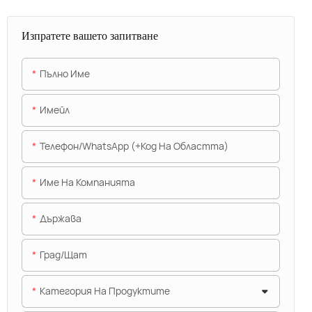
Изпратете вашето запитване
Пълно Име
Имейл
Телефон/WhatsApp (+Код На Областта)
Име На Компанията
Държава
Град/щат
Категория На Продуктите