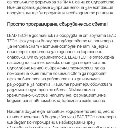
да попълните формуляра за RMA и да ни го изпратите.
Ние ще организираме изпращането на заместващия
продукт или ще ви предложим необходимите решения.
Просто програмиране, свързване със света!
LEAD TECH е доставчик на оборудване от групата LEAD
TECH, фокусиран върху производството на принтери
за непрекъснат мастиленоструен печат, лазерни
принтери и принтери за кодиране на картонени
опаковки. От създаването си, LEAD TECH е отговорна
на солидния си технически опит за непрекъснато
използване на най-съвременни технологии, за да
помогне на клиентите по целия свят да подобрят
ефективността на работата си и да намалят
разходите за покупка. Нашите принтери обслужват
различни индустрии по света, включително
хранително-вкусова, напитъчна, фармацевтична,
козметична, автомобилна, кабелна и електронна.
Нашата визия е да направим кодирането лесно, лесно
и интелигентно. В бъдеще всички LEAD TECH принтери
ще бъдат контролирани и наблюдавани чрез
свързване към облака. Дистанционното управление на