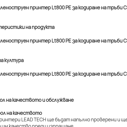
ктеристики на продукта
та култура
рол на качеството и обслужване
рол на качеството
принтери LEAD TECH ще бъдат напълно проверени и ще 
 им качество преди изпращане.