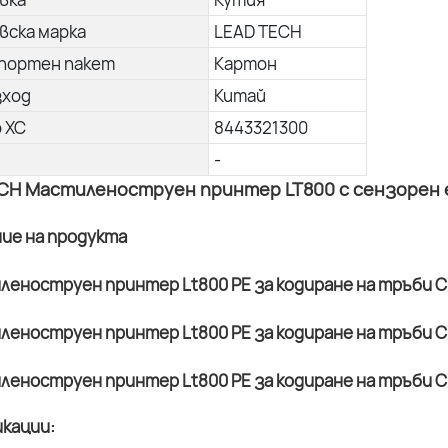
вска марка
LEAD TECH
портен пакет
Картон
зход
Китай
о ХС
8443321300
-
CH Мастиленоструен принтер LT800 с сензорен ек
ние на продукта
кации: