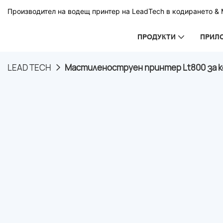
Производител на водещ принтер на LeadTech в кодирането & М
ПРОДУКТИ
ПРИЛ
LEAD TECH
Мастиленоструен принтер Lt800 за ко