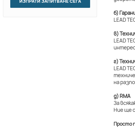
ИЗПРАТИ ЗАПИТВАНЕ СЕГА
б) Гаран
LEAD TEC
в) Техн
LEAD TEC
интерес
г) Техн
LEAD TE
техниче
на разп
д) RMA
За всяка
Ние ще 
Просто п