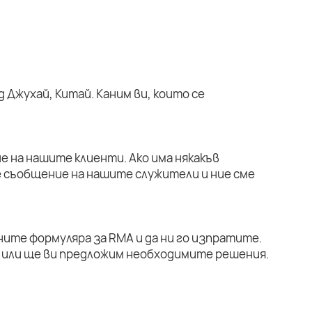
 Джухай, Китай. Каним ви, които се
е на нашите клиенти. Ако има някакъв
е съобщение на нашите служители и ние сме
ните формуляра за RMA и да ни го изпратите.
или ще ви предложим необходимите решения.