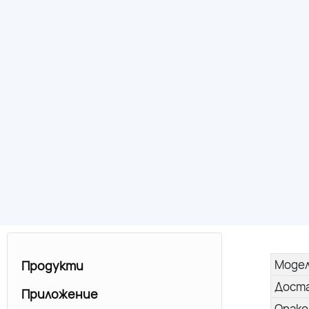
Моде
Продукти
Дост
Приложение
Опако