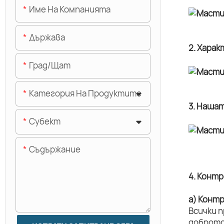
Име На Компанията
Държава
2. Хара
Град/щат
Категория На Продуктите
3. Наша
Субект
Съдържание
4. Конт
а) Конт
Всички 
доброто