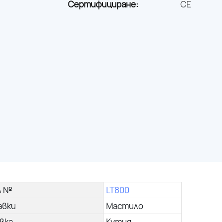
Сертифициране:
CE
л №
LT800
авки
Мастило
вка
Кутия