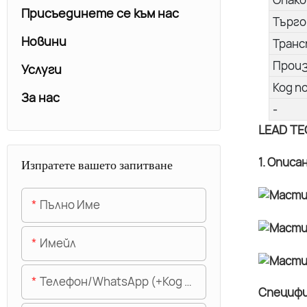
Присъединете се към нас
Търго
Новини
Транс
Прои
Услуги
Код п
За нас
-
LEAD TE
1. Описа
Изпратете вашето запитване
Пълно Име
Имейл
Телефон/WhatsApp (+Код На Областта)
Специфи