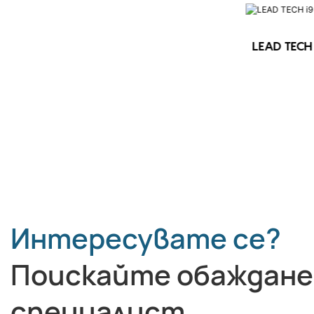
LEAD TECH 
LEAD TECH i9 STD Високоскоростен
CIJ принтер
Интересувате се?
Поискайте обаждане
специалист