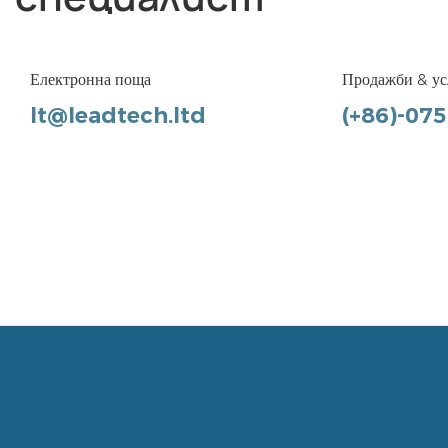
Електронна поща
Продажби & ус
lt@leadtech.ltd
(+86)-07