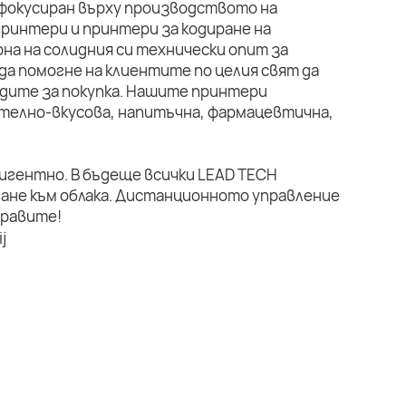
 фокусиран върху производството на
ринтери и принтери за кодиране на
на на солидния си технически опит за
да помогне на клиентите по целия свят да
дите за покупка. Нашите принтери
телно-вкусова, напитъчна, фармацевтична,
лигентно. В бъдеще всички LEAD TECH
ане към облака. Дистанционното управление
правите!