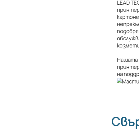
LEAD TE
принтер
картоне
непрекъ
подобря
обслужв
козмети
Нашата 
принтер
на подд
Свъ