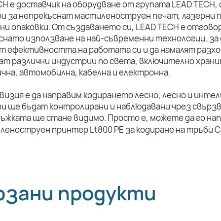
CH е доставчик на оборудване от групата LEAD TECH,
и за непрекъснат мастиленоструен печат, лазерни п
ни опаковки. От създаването си, LEAD TECH е отговор
снато използване на най-съвременни технологии, за 
т ефективността на работата си и да намалят разхо
ат различни индустрии по света, включително храни
чна, автомобилна, кабелна и електронна.
визия е да направим кодирането лесно, лесно и инте
и ще бъдат контролирани и наблюдавани чрез свързв
ръжката ще стане видимо. Просто е, можете да го на
рзани продукти