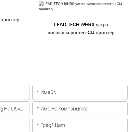
 принтер
LEAD TECH i9HRS ултра
високоскоростен CIJ принтер
Имейл
Областта)
Име На Компанията
Град/щат