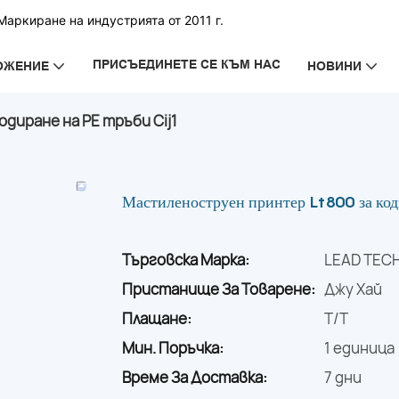
аркиране на индустрията от 2011 г.
ПРИСЪЕДИНЕТЕ СЕ КЪМ НАС
ОЖЕНИЕ
НОВИНИ
диране на PE тръби Cij1
Мастиленоструен принтер Lt800 за коди
Търговска Марка:
LEAD TEC
Пристанище За Товарене:
Джу Хай
Плащане:
T/T
Мин. Поръчка:
1 единица
Време За Доставка:
7 дни