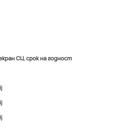
ран CIJ, срок на годност