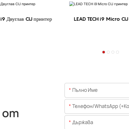
i9 Двуглав CIJ принтер
LEAD TECH i9 Micro CIJ
Пълно Име
Телефон/WhatsApp (+Код На 
 от
Държава