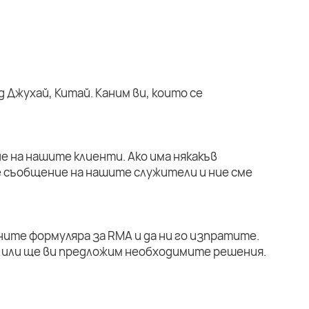
 Джухай, Китай. Каним ви, които се
е на нашите клиенти. Ако има някакъв
е съобщение на нашите служители и ние сме
ните формуляра за RMA и да ни го изпратите.
или ще ви предложим необходимите решения.