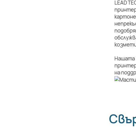
LEAD TE
принтер
картоне
непрекъ
подобря
обслужв
козмети
Нашата 
принтер
на подд
Свъ