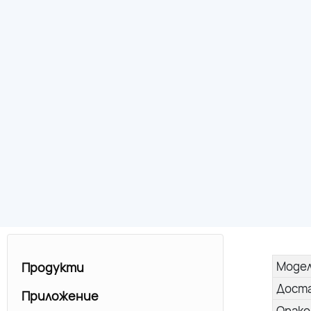
Моде
Продукти
Дост
Приложение
Опако