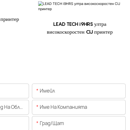
 принтер
LEAD TECH i9HRS ултра
високоскоростен CIJ принтер
Имейл
Областта)
Име На Компанията
Град/щат