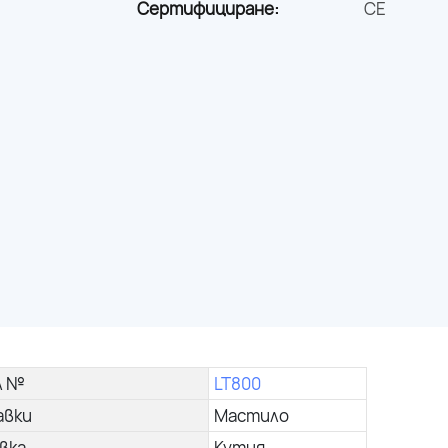
Сертифициране:
CE
л №
LT800
авки
Мастило
вка
Кутия