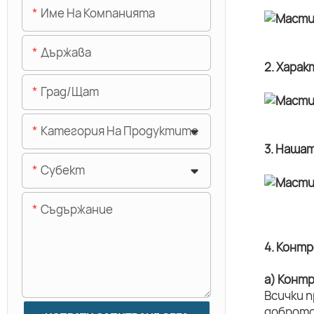
Име На Компанията
Държава
2. Хара
Град/щат
Категория На Продуктите
3. Наша
Субект
Съдържание
4. Конт
а) Конт
Всички 
доброто