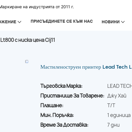
аркиране на индустрията от 2011 г.
ПРИСЪЕДИНЕТЕ СЕ КЪМ НАС
ОЖЕНИЕ
НОВИНИ
800 с ниска цена Cij11
Мастиленоструен принтер Lead Tech Lt
Търговска Марка:
LEAD TEC
Пристанище За Товарене:
Джу Хай
Плащане:
T/T
Мин. Поръчка:
1 единица
Време За Доставка:
7 дни