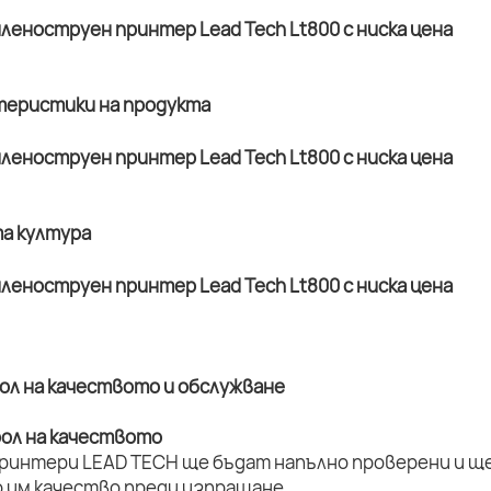
ктеристики на продукта
та култура
рол на качеството и обслужване
рол на качеството
принтери LEAD TECH ще бъдат напълно проверени и ще 
 им качество преди изпращане.