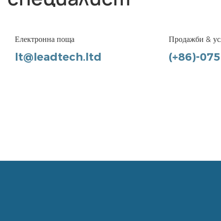
Електронна поща
Продажби & ус
lt@leadtech.ltd
(+86)-07