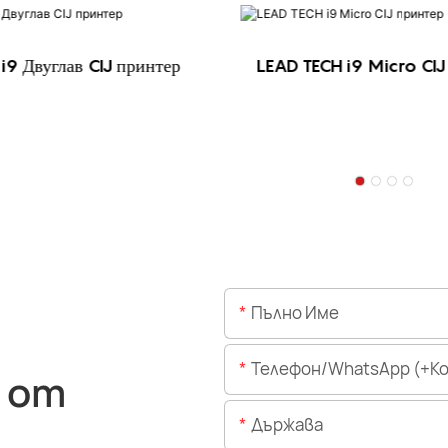
i9 Двуглав CIJ принтер
LEAD TECH i9 Micro CIJ
Пълно Име
Телефон/WhatsApp (+Код На 
 от
Държава