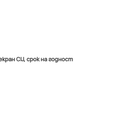
ран CIJ, срок на годност