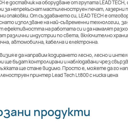
CH е доставчик на оборудване от групата LEAD TECH,
и за непрекъснат мастиленоструен печат, лазерни п
ни опаковки. От създаването си, LEAD TECH е отговор
снато използване на най-съвременни технологии, за 
т ефективността на работата си и да намалят разхо
ат различни индустрии по света, включително храни
чна, автомобилна, кабелна и електронна.
визия е да направим кодирането лесно, лесно и инте
и ще бъдат контролирани и наблюдавани чрез свързв
ръжката ще стане видимо. Просто е, можете да го на
рзани продукти