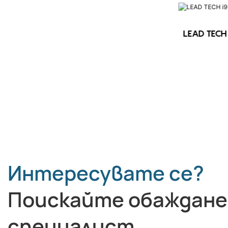
LEAD TECH 
LEAD TECH i9 STD Високоскоростен
CIJ принтер
Интересувате се?
Поискайте обаждане
специалист