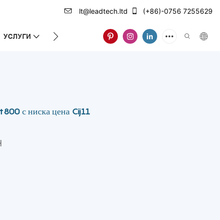
lt@leadtech.ltd
(+86)-0756 7255629
УСЛУГИ
ЗА НАС
800 с ниска цена Cij11
H