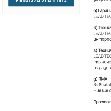
ИЗПРАТИ ЗАПИТВАНЕ СЕГА
б) Гаран
LEAD TEC
в) Техн
LEAD TEC
интерес
г) Техн
LEAD TE
техниче
на разп
д) RMA
За всяка
Ние ще 
Просто п