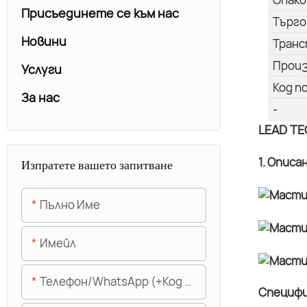
Присъединете се към нас
Търго
Новини
Транс
Прои
Услуги
Код п
За нас
-
LEAD TE
1. Описа
Изпратете вашето запитване
Пълно Име
Имейл
Телефон/WhatsApp (+Код На Областта)
Специфи