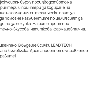
 фокусиран върху производството на
ринтери и принтери за кодиране на
на на солидния си технически опит за
да помогне на клиентите по целия свят да
дите за покупка. Нашите принтери
телно-вкусова, напиткова, фармацевтична,
лигентно. В бъдеще всички LEAD TECH
ане към облака. Дистанционното управление
правите!