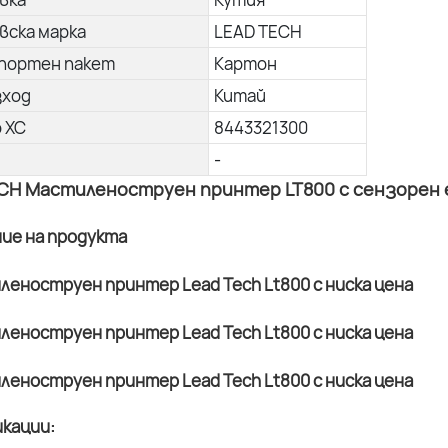
вска марка
LEAD TECH
портен пакет
Картон
зход
Китай
о ХС
8443321300
-
CH Мастиленоструен принтер LT800 с сензорен ек
ние на продукта
кации: