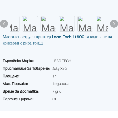
Мастиленоструен принтер Lead Tech Lt800 за кодиране на
консерви с риба тон11
Търговска Марка:
LEAD TECH
Пристанище За Товарене:
Джу Хай
Плащане:
T/T
Мин. Поръчка:
1 единица
Време За Доставка:
7 дни
Сертифициране:
CE