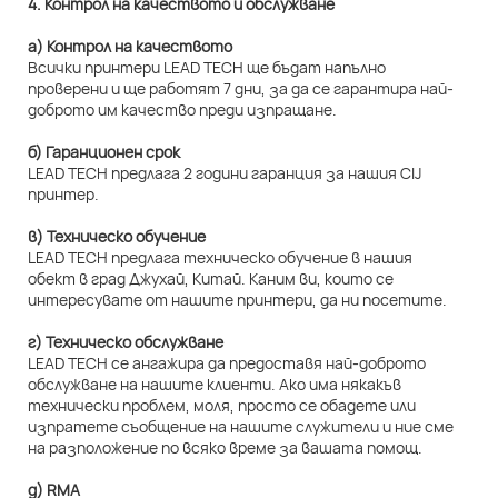
4. Контрол на качеството и обслужване
а) Контрол на качеството
Всички принтери LEAD TECH ще бъдат напълно
проверени и ще работят 7 дни, за да се гарантира най-
доброто им качество преди изпращане.
б) Гаранционен срок
LEAD TECH предлага 2 години гаранция за нашия CIJ
принтер.
в) Техническо обучение
LEAD TECH предлага техническо обучение в нашия
обект в град Джухай, Китай. Каним ви, които се
интересувате от нашите принтери, да ни посетите.
г) Техническо обслужване
LEAD TECH се ангажира да предоставя най-доброто
обслужване на нашите клиенти. Ако има някакъв
технически проблем, моля, просто се обадете или
изпратете съобщение на нашите служители и ние сме
на разположение по всяко време за вашата помощ.
д) RMA