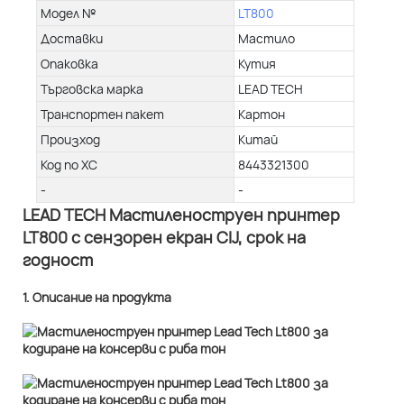
Модел №
LT800
Доставки
Мастило
Опаковка
Кутия
Търговска марка
LEAD TECH
Транспортен пакет
Картон
Произход
Китай
Код по ХС
8443321300
-
-
LEAD TECH Мастиленоструен принтер
LT800 с сензорен екран CIJ, срок на
годност
1. Описание на продукта