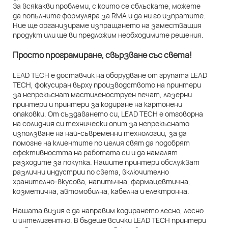
За всякакви проблеми, с които се сблъскате, можете
да попълните формуляра за RMA и да ни го изпратите.
Ние ще организираме изпращането на заместващия
продукт или ще ви предложим необходимите решения.
Просто програмиране, свързване със света!
LEAD TECH е доставчик на оборудване от групата LEAD
TECH, фокусиран върху производството на принтери
за непрекъснат мастиленоструен печат, лазерни
принтери и принтери за кодиране на картонени
опаковки. От създаването си, LEAD TECH е отговорна
на солидния си технически опит за непрекъснато
използване на най-съвременни технологии, за да
помогне на клиентите по целия свят да подобрят
ефективността на работата си и да намалят
разходите за покупка. Нашите принтери обслужват
различни индустрии по света, включително
хранително-вкусова, напитъчна, фармацевтична,
козметична, автомобилна, кабелна и електронна.
Нашата визия е да направим кодирането лесно, лесно
и интелигентно. В бъдеще всички LEAD TECH принтери