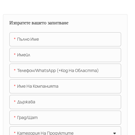
Изпратете вашето запитване
Пълно Име
Имейл
Телефон/WhatsApp (+Код На Областта)
Име На Компанията
Държава
Град/щат
Категория На Продуктите