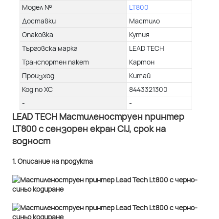
Модел №
LT800
Доставки
Мастило
Опаковка
Кутия
Търговска марка
LEAD TECH
Транспортен пакет
Картон
Произход
Китай
Код по ХС
8443321300
-
-
LEAD TECH Мастиленоструен принтер
LT800 с сензорен екран CIJ, срок на
годност
1. Описание на продукта