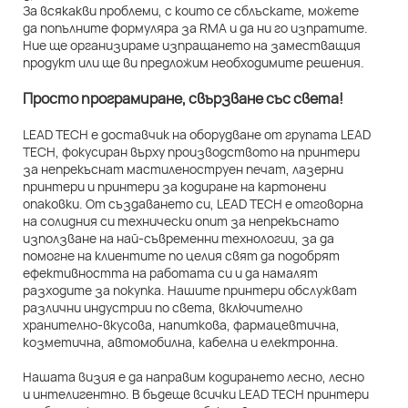
За всякакви проблеми, с които се сблъскате, можете
да попълните формуляра за RMA и да ни го изпратите.
Ние ще организираме изпращането на заместващия
продукт или ще ви предложим необходимите решения.
Просто програмиране, свързване със света!
LEAD TECH е доставчик на оборудване от групата LEAD
TECH, фокусиран върху производството на принтери
за непрекъснат мастиленоструен печат, лазерни
принтери и принтери за кодиране на картонени
опаковки. От създаването си, LEAD TECH е отговорна
на солидния си технически опит за непрекъснато
използване на най-съвременни технологии, за да
помогне на клиентите по целия свят да подобрят
ефективността на работата си и да намалят
разходите за покупка. Нашите принтери обслужват
различни индустрии по света, включително
хранително-вкусова, напиткова, фармацевтична,
козметична, автомобилна, кабелна и електронна.
Нашата визия е да направим кодирането лесно, лесно
и интелигентно. В бъдеще всички LEAD TECH принтери