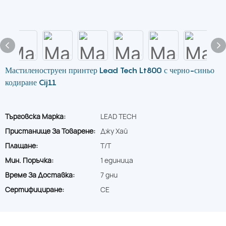
Мастиленоструен принтер Lead Tech Lt800 с черно-синьо
кодиране Cij11
Търговска Марка:
LEAD TECH
Пристанище За Товарене:
Джу Хай
Плащане:
T/T
Мин. Поръчка:
1 единица
Време За Доставка:
7 дни
Сертифициране:
CE