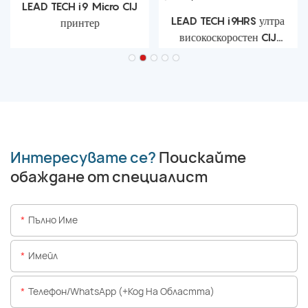
LEAD TECH i9 Micro CIJ
LEAD TECH i9HRS ултра
принтер
високоскоростен CIJ
принтер
Интересувате се?
Поискайте
обаждане от специалист
Пълно Име
Имейл
Телефон/WhatsApp (+Код На Областта)