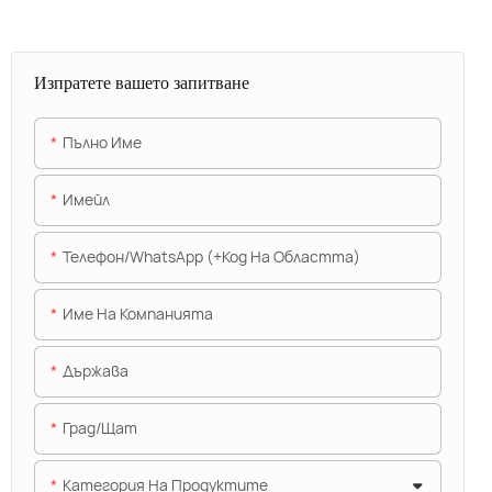
Изпратете вашето запитване
Пълно Име
Имейл
Телефон/WhatsApp (+Код На Областта)
Име На Компанията
Държава
Град/щат
Категория На Продуктите