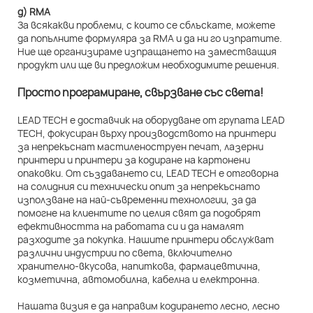
д) RMA
За всякакви проблеми, с които се сблъскате, можете
да попълните формуляра за RMA и да ни го изпратите.
Ние ще организираме изпращането на заместващия
продукт или ще ви предложим необходимите решения.
Просто програмиране, свързване със света!
LEAD TECH е доставчик на оборудване от групата LEAD
TECH, фокусиран върху производството на принтери
за непрекъснат мастиленоструен печат, лазерни
принтери и принтери за кодиране на картонени
опаковки. От създаването си, LEAD TECH е отговорна
на солидния си технически опит за непрекъснато
използване на най-съвременни технологии, за да
помогне на клиентите по целия свят да подобрят
ефективността на работата си и да намалят
разходите за покупка. Нашите принтери обслужват
различни индустрии по света, включително
хранително-вкусова, напиткова, фармацевтична,
козметична, автомобилна, кабелна и електронна.
Нашата визия е да направим кодирането лесно, лесно