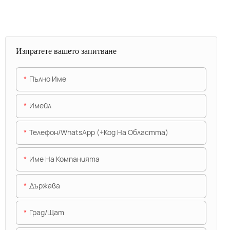
Изпратете вашето запитване
Пълно Име
Имейл
Телефон/WhatsApp (+Код На Областта)
Име На Компанията
Държава
Град/щат