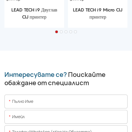
LEAD TECH i9 Двуглав
LEAD TECH i9 Micro CIJ
CIJ принтер
принтер
Интересувате се?
Поискайте
обаждане от специалист
Пълно Име
Имейл
Телефон/WhatsApp (+Код На Областта)