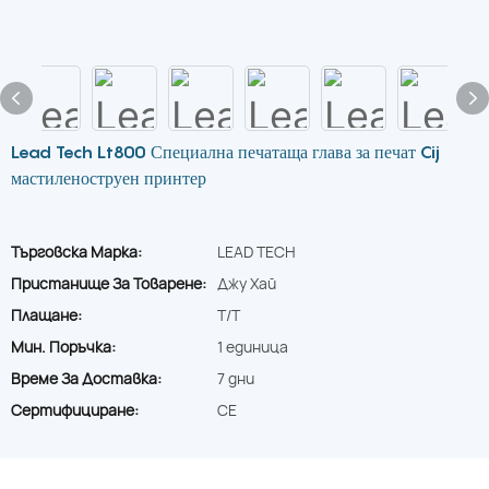
Lead Tech Lt800 Специална печатаща глава за печат Cij
мастиленоструен принтер
Търговска Марка:
LEAD TECH
Пристанище За Товарене:
Джу Хай
Плащане:
T/T
Мин. Поръчка:
1 единица
Време За Доставка:
7 дни
Сертифициране:
CE