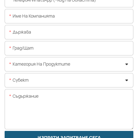
Име На Компанията
Държава
Град/щат
Категория На Продуктите
Субект
Съдържание
ИЗПРАТИ ЗАПИТВАНЕ СЕГА