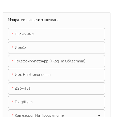
Изпратете вашето запитване
Пълно Име
Имейл
Телефон/WhatsApp (+Код На Областта)
Име На Компанията
Държава
Град/щат
Категория На Продуктите