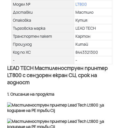
Модел №
LT800
Доставки
Мастило
Опаковка
Кутия
Търговска марка
LEAD TECH
Транспортен пакет
Картон
Произход
Китай
Код по ХС
8443321300
-
-
LEAD TECH Мастиленоструен принтер
LT800 с сензорен екран CIJ, срок на
годност
1. Описание на продукта