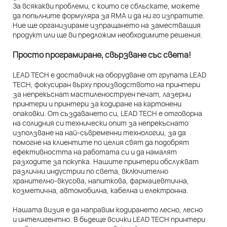
За всякакви проблеми, с които се сблъскате, можете
да попълните формуляра за RMA и да ни го изпратите.
Ние ще организираме изпращането на заместващия
продукт или ще ви предложим необходимите решения.
Просто програмиране, свързване със света!
LEAD TECH е доставчик на оборудване от групата LEAD
TECH, фокусиран върху производството на принтери
за непрекъснат мастиленоструен печат, лазерни
принтери и принтери за кодиране на картонени
опаковки. От създаването си, LEAD TECH е отговорна
на солидния си технически опит за непрекъснато
използване на най-съвременни технологии, за да
помогне на клиентите по целия свят да подобрят
ефективността на работата си и да намалят
разходите за покупка. Нашите принтери обслужват
различни индустрии по света, включително
хранително-вкусова, напиткова, фармацевтична,
козметична, автомобилна, кабелна и електронна.
Нашата визия е да направим кодирането лесно, лесно
и интелигентно. В бъдеще всички LEAD TECH принтери