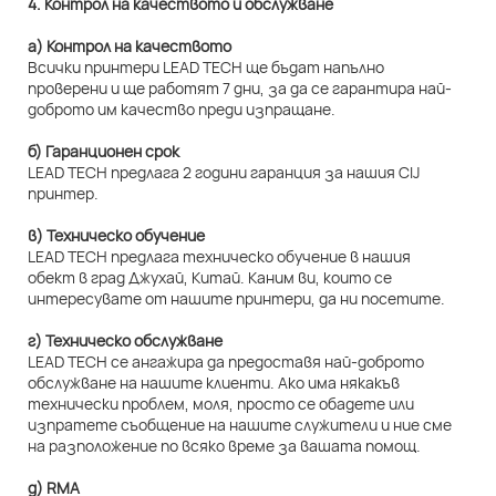
4. Контрол на качеството и обслужване
а) Контрол на качеството
Всички принтери LEAD TECH ще бъдат напълно
проверени и ще работят 7 дни, за да се гарантира най-
доброто им качество преди изпращане.
б) Гаранционен срок
LEAD TECH предлага 2 години гаранция за нашия CIJ
принтер.
в) Техническо обучение
LEAD TECH предлага техническо обучение в нашия
обект в град Джухай, Китай. Каним ви, които се
интересувате от нашите принтери, да ни посетите.
г) Техническо обслужване
LEAD TECH се ангажира да предоставя най-доброто
обслужване на нашите клиенти. Ако има някакъв
технически проблем, моля, просто се обадете или
изпратете съобщение на нашите служители и ние сме
на разположение по всяко време за вашата помощ.
д) RMA