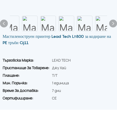
Мастиленоструен принтер Lead Tech Lt800 за кодиране на
PE тръби Cij11
Търговска Марка:
LEAD TECH
Пристанище За Товарене:
Джу Хай
Плащане:
T/T
Мин. Поръчка:
1 единица
Време За Доставка:
7 дни
Сертифициране:
CE