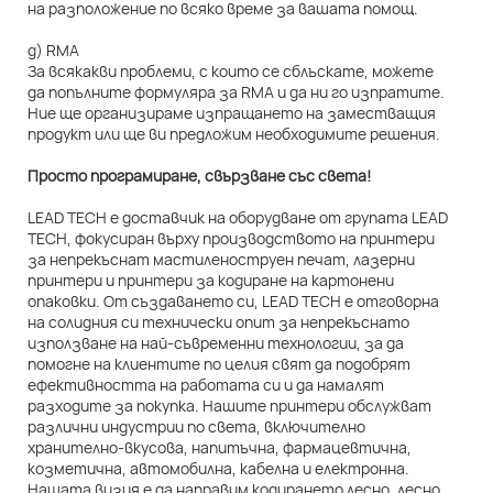
на разположение по всяко време за вашата помощ.
д) RMA
За всякакви проблеми, с които се сблъскате, можете
да попълните формуляра за RMA и да ни го изпратите.
Ние ще организираме изпращането на заместващия
продукт или ще ви предложим необходимите решения.
Просто програмиране, свързване със света!
LEAD TECH е доставчик на оборудване от групата LEAD
TECH, фокусиран върху производството на принтери
за непрекъснат мастиленоструен печат, лазерни
принтери и принтери за кодиране на картонени
опаковки. От създаването си, LEAD TECH е отговорна
на солидния си технически опит за непрекъснато
използване на най-съвременни технологии, за да
помогне на клиентите по целия свят да подобрят
ефективността на работата си и да намалят
разходите за покупка. Нашите принтери обслужват
различни индустрии по света, включително
хранително-вкусова, напитъчна, фармацевтична,
козметична, автомобилна, кабелна и електронна.
Нашата визия е да направим кодирането лесно, лесно