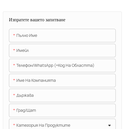
Изпратете вашето запитване
Пълно Име
Имейл
Телефон/WhatsApp (+Код На Областта)
Име На Компанията
Държава
Град/щат
Категория На Продуктите