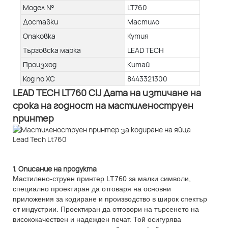
Модел №
LT760
Доставки
Мастило
Опаковка
Кутия
Търговска марка
LEAD TECH
Произход
Китай
Код по ХС
8443321300
LEAD TECH LT760 CIJ Дата на изтичане на
срока на годност на мастиленоструен
принтер
1. Описание на продукта
Мастилено-струен принтер LT760 за малки символи,
специално проектиран да отговаря на основни
приложения за кодиране и производство в широк спектър
от индустрии. Проектиран да отговори на търсенето на
висококачествен и надежден печат. Той осигурява