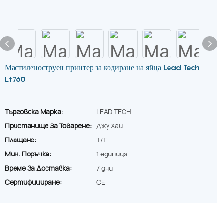
Мастиленоструен принтер за кодиране на яйца Lead Tech
Lt760
Търговска Марка:
LEAD TECH
Пристанище За Товарене:
Джу Хай
Плащане:
T/T
Мин. Поръчка:
1 единица
Време За Доставка:
7 дни
Сертифициране:
CE