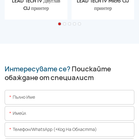
LEAD TECH i9 Двуглав
LEAD TECH i9 Micro CIJ
CIJ принтер
принтер
Интересувате се?
Поискайте
обаждане от специалист
Пълно Име
Имейл
Телефон/WhatsApp (+Код На Областта)