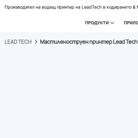
Производител на водещ принтер на LeadTech в кодирането & М
ПРОДУКТИ
ПРИЛ
LEAD TECH
Мастиленоструен принтер Lead Tech L