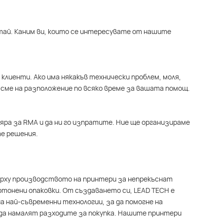
итай. Каним ви, които се интересувате от нашите
клиенти. Ако има някакъв технически проблем, моля,
сме на разположение по всяко време за вашата помощ.
яра за RMA и да ни го изпратите. Ние ще организираме
е решения.
върху производството на принтери за непрекъснат
ртонени опаковки. От създаването си, LEAD TECH е
а най-съвременни технологии, за да помогне на
да намалят разходите за покупка. Нашите принтери