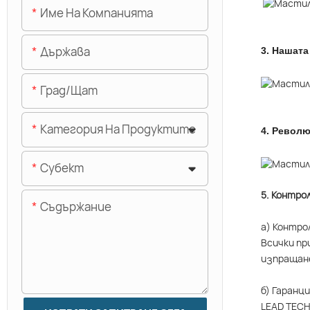
Име На Компанията
Държава
3.
Нашата
Град/щат
Категория На Продуктите
4.
Револю
Субект
5. Контро
Съдържание
а) Контро
Всички пр
изпращан
б) Гаранц
LEAD TECH