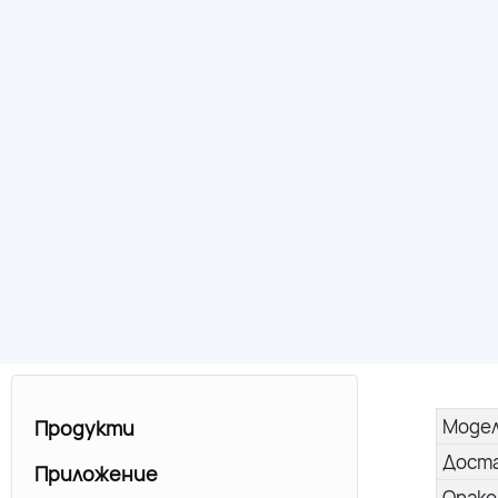
Моде
Продукти
Дост
Приложение
Опако