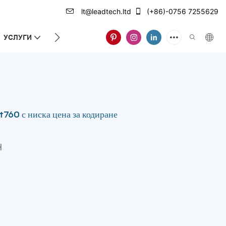
lt@leadtech.ltd
(+86)-0756 7255629
УСЛУГИ
ЗА НАС
760 с ниска цена за кодиране
H