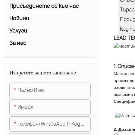
Присъединете се към нас
Търго
Новини
Прои
Код п
Услуги
LEAD TE
За нас
1. Описа
Изпратете вашето запитване
Мастилено
производст
изключите
Пълно Име
икономии 
Специфи
Имейл
Телефон/WhatsApp (+Код На Областта)
2.
Дизайн