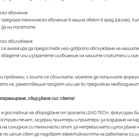
еско обучение
 предлага техническо обучение в нашия обект в град Джухай, К
 да ни посетите.
еско обслужване
 се ангажира да предоставя най-доброто обслужване на нашите 
 обадете или изпратете съобщение на нашите служители и ние 
ви проблеми, с които се сблъскате, можете да попълните формул
то на заместващия продукт или ще ви предложим необходимит
ограмиране, свързване със света!
 е доставчик на оборудване от групата LEAD TECH, фокусиран 
струен печат, лазерни принтери и принтери за кодиране на ка
 на солидния си технически опит за непрекъснато използване н
 по целия свят да подобрят ефективността на работата си и 