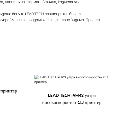
ва, напитъчна, фармацевтична, козметична,
 бъдеще всички LEAD TECH принтери ще бъдат
о управление на поддръжката ще стане видимо. Просто
 принтер
LEAD TECH i9HRS ултра
високоскоростен CIJ принтер