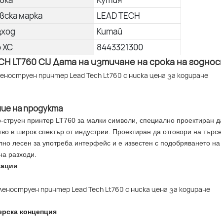
вска марка
LEAD TECH
зход
Китай
о ХС
8443321300
CH LT760 CIJ Дата на изтичане на срока на год
ние на продукта
-струен принтер LT760 за малки символи, специално проектиран д
во в широк спектър от индустрии. Проектиран да отговори на търс
лно лесен за употреба интерфейс и е известен с подобряването на
на разходи.
кации
ерска концепция