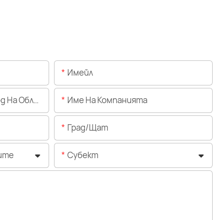
Имейл
Областта)
Име На Компанията
Град/щат
ите
Субект