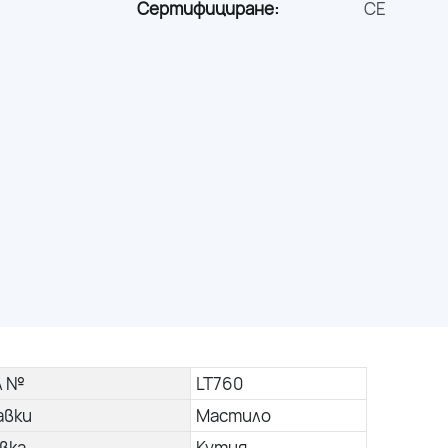
Сертифициране:
CE
л №
LT760
авки
Мастило
вка
Кутия