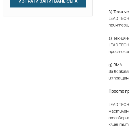
ИЗПРАТИ ЗАПИТВАНЕ СЕГА
в) Технич
LEAD TECH
принтери,
г) Технич
LEAD TECH
просто се
д) RMA
За всякак
изпращане
Просто пр
LEAD TECH
мастилено
отговорна
клиентите