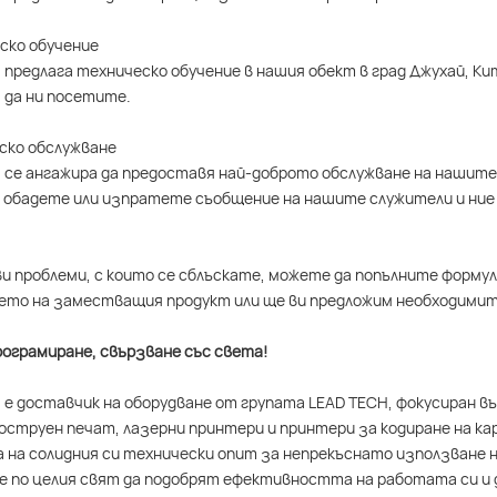
еско обучение
 предлага техническо обучение в нашия обект в град Джухай, К
 да ни посетите.
еско обслужване
 се ангажира да предоставя най-доброто обслужване на нашите 
 обадете или изпратете съобщение на нашите служители и ние 
ви проблеми, с които се сблъскате, можете да попълните формул
то на заместващия продукт или ще ви предложим необходимит
ограмиране, свързване със света!
 е доставчик на оборудване от групата LEAD TECH, фокусиран 
струен печат, лазерни принтери и принтери за кодиране на ка
 на солидния си технически опит за непрекъснато използване н
 по целия свят да подобрят ефективността на работата си и 