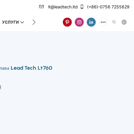
lt@leadtech.ltd
(+86)-0756 7255629
УСЛУГИ
ЗА НАС
глава Lead Tech Lt760
H