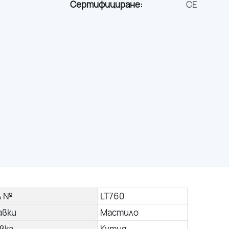
Сертифициране:
CE
л №
LT760
авки
Мастило
вка
Кутия