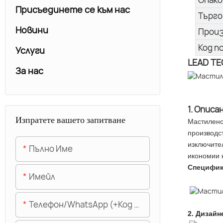
Присъединете се към нас
Търго
Новини
Прои
Код п
Услуги
LEAD TE
За нас
1. Описа
Изпратете вашето запитване
Мастилено
производст
изключите
Пълно Име
икономии 
Специфи
Имейл
Телефон/WhatsApp (+Код На Областта)
2.
Дизайн