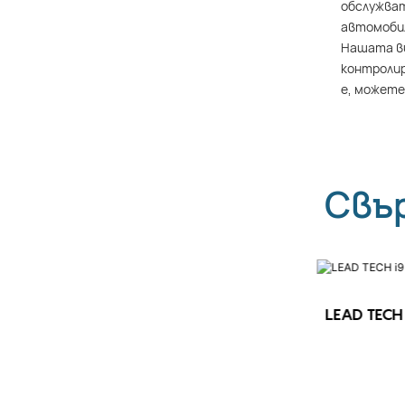
обслужват
автомобил
Нашата ви
контролир
е, можете
Свъ
LEAD TECH 
LEAD TECH i9 STD Високоскоростен
CIJ принтер