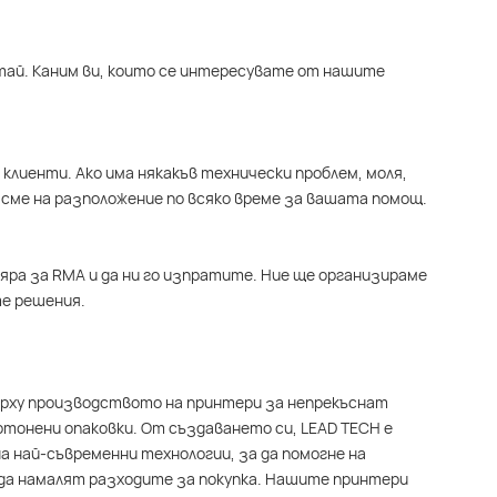
итай. Каним ви, които се интересувате от нашите
клиенти. Ако има някакъв технически проблем, моля,
сме на разположение по всяко време за вашата помощ.
яра за RMA и да ни го изпратите. Ние ще организираме
е решения.
върху производството на принтери за непрекъснат
ртонени опаковки. От създаването си, LEAD TECH е
а най-съвременни технологии, за да помогне на
да намалят разходите за покупка. Нашите принтери