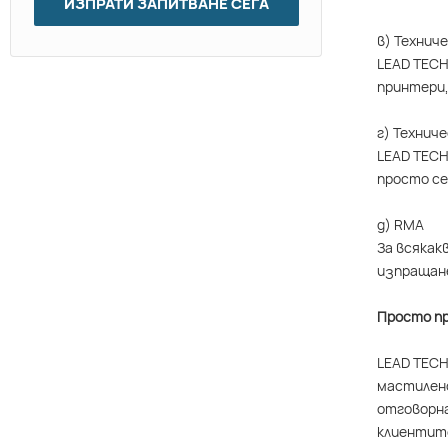
ИЗПРАТИ ЗАПИТВАНЕ СЕГА
в) Технич
LEAD TECH
принтери,
г) Технич
LEAD TECH
просто се
д) RMA
За всякак
изпращане
Просто пр
LEAD TECH
мастилено
отговорна
клиентите