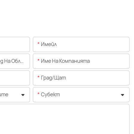
Имейл
Областта)
Име На Компанията
Град/щат
ите
Субект