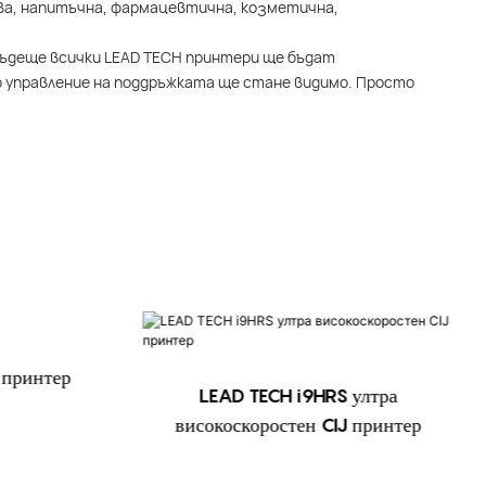
ва, напитъчна, фармацевтична, козметична,
 бъдеще всички LEAD TECH принтери ще бъдат
о управление на поддръжката ще стане видимо. Просто
 принтер
LEAD TECH i9HRS ултра
високоскоростен CIJ принтер