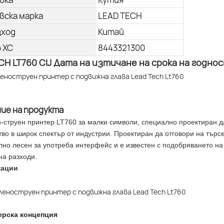
вска марка
LEAD TECH
зход
Китай
о ХС
8443321300
CH LT760 CIJ Дата на изтичане на срока на год
ние на продукта
-струен принтер LT760 за малки символи, специално проектиран д
во в широк спектър от индустрии. Проектиран да отговори на търс
лно лесен за употреба интерфейс и е известен с подобряването на
на разходи.
кации
ерска концепция