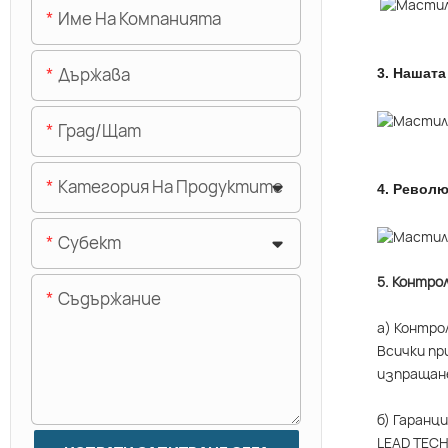
Име На Компанията
Държава
3.
Нашата
Град/щат
Категория На Продуктите
4.
Револю
Субект
5. Контро
Съдържание
а) Контро
Всички пр
изпращан
б) Гаранц
LEAD TECH