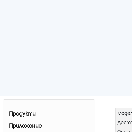
Моде
Продукти
Дост
Приложение
Опако