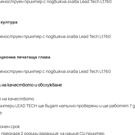
 култура
ционна печатаща глава
л на качеството и обслужване
л на качеството
интери LEAD TECH ще бъдат напълно проверени и ще работят 7 д
е.
ионен срок
 предлага 2 години гаранция за нашия CIJ принтер.