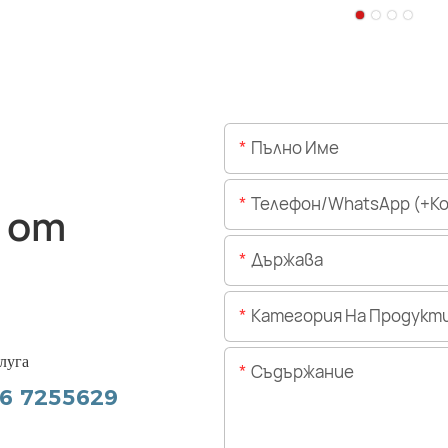
Пълно Име
Телефон/WhatsApp (+Код На 
 от
Държава
Категория На Продукт
луга
Съдържание
56 7255629