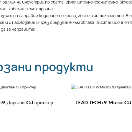
 различни индустрии по света, включително хранително-вкусо
на, кабелна и електронна.
зия е да направим кодирането лесно, лесно и интелигентно. В
ани и наблюдавани чрез свързване към облака. Дистанционнот
 да го направите!
рзани продукти
i9 Двуглав CIJ принтер
LEAD TECH i9 Micro CIJ