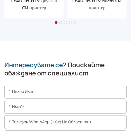
LEAD TECH i9 Двуглав
LEAD TECH i9 Micro CIJ
CIJ принтер
принтер
Интересувате се?
Поискайте
обаждане от специалист
Пълно Име
Имейл
Телефон/WhatsApp (+Код На Областта)