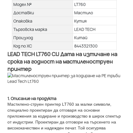
Модел №
LT760
Доставки
Мастило
Опаковка
Кутия
Търговска марка
LEAD TECH
Произход
Китай
Код по ХС
8443321300
LEAD TECH LT760 CIJ Дата на изтичане на
срока на годност на мастиленоструен
принтер
1. Описание на продукта
Мастилено-струен принтер LT760 за малки символи,
специално проектиран да отговаря на основни
приложения за кодиране и производство в широк спектър
от индустрии. Проектиран да отговори на търсенето на
висококачествен и надежден печат. Той осигурява