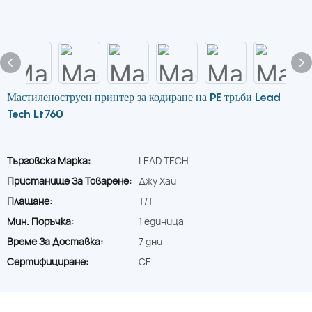
Мастиленоструен принтер за кодиране на PE тръби Lead
Tech Lt760
Търговска Марка:
LEAD TECH
Пристанище За Товарене:
Джу Хай
Плащане:
T/T
Мин. Поръчка:
1 единица
Време За Доставка:
7 дни
Сертифициране:
CE