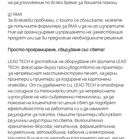
на разположение по всяко време за вашата помощ.
д) RMA
За всякакви проблеми, с които се сблъскате, можете
да попълните формуляра за RMA и да ни го изпратите.
Ние ще организираме изпращането на заместващия
продукт или ще ви предложим необходимите решения.
Просто програмиране, свързване със света!
LEAD TECH е доставчик на оборудване от групата LEAD
TECH, фокусиран върху производството на принтери
за непрекъснат мастиленоструен печат, лазерни
принтери и принтери за кодиране на картонени
опаковки. От създаването си, LEAD TECH е отговорна
на солидния си технически опит за непрекъснато
използване на най-съвременни технологии, за да
помогне на клиентите по целия свят да подобрят
ефективността на работата си и да намалят
разходите за покупка. Нашите принтери обслужват
различни индустрии по света, включително
хранително-вкусова, напитъчна, фармацевтична,
козметична, автомобилна, кабелна и електронна.
Нашата визия е да направим кодирането лесно, лесно