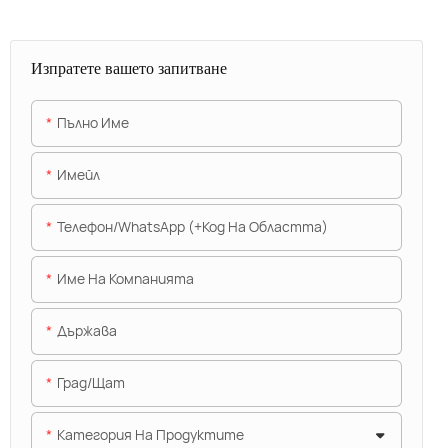
Изпратете вашето запитване
Пълно Име
Имейл
Телефон/WhatsApp (+Код На Областта)
Име На Компанията
Държава
Град/щат
Категория На Продуктите